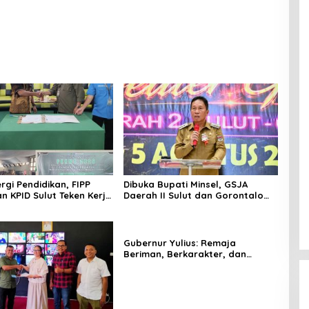
ergi Pendidikan, FIPP
Dibuka Bupati Minsel, GSJA
n KPID Sulut Teken Kerja
Daerah II Sulut dan Gorontalo
hasiswa Baru Antusias
Sukses Gelar Rakerda di
teri Literasi Penyiaran
Amurang
Gubernur Yulius: Remaja
Beriman, Berkarakter, dan
Berkarya Adalah Kekuatan
Sulawesi Utara