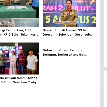
ergi Pendidikan, FIPP
Dibuka Bupati Minsel, GSJA
n KPID Sulut Teken Kerja
Daerah II Sulut dan Gorontalo
hasiswa Baru Antusias
Sukses Gelar Rakerda di
teri Literasi Penyiaran
Amurang
Gubernur Yulius: Remaja
Beriman, Berkarakter, dan
Berkarya Adalah Kekuatan
Sulawesi Utara
an Amisan Resmi Jabat
ID Sulut Gantikan Truly