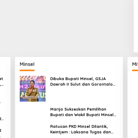
Minsel
Mi
at
Dibuka Bupati Minsel, GSJA
,
Daerah II Sulut dan Gorontalo
dam
Sukses Gelar Rakerda di
Amurang
Marijo Sukseskan Pemilihan
Bupati dan Wakil Bupati Minsel
2
Tahun 2024
Ratusan PKD Minsel Dilantik,
2
Keintjem : Laksana Tugas dan
Tanggungjawab Dengan Baik