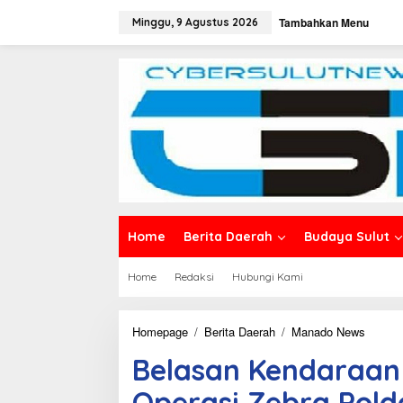
L
Tambahkan Menu
e
Minggu, 9 Agustus 2026
w
a
t
i
k
e
k
o
n
t
e
n
Home
Berita Daerah
Budaya Sulut
Home
Redaksi
Hubungi Kami
Homepage
/
Berita Daerah
/
Manado News
B
e
Belasan Kendaraan 
l
a
Operasi Zebra Pold
s