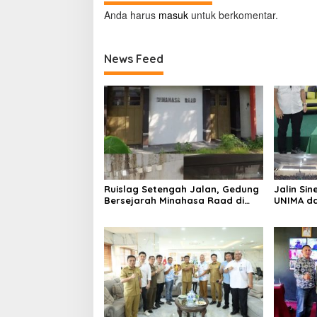
Anda harus
masuk
untuk berkomentar.
News Feed
Ruislag Setengah Jalan, Gedung
Jalin Sin
Bersejarah Minahasa Raad di
UNIMA da
Titik Nol Manado Milik TNI-AL
Sama; Ma
Serap Ma