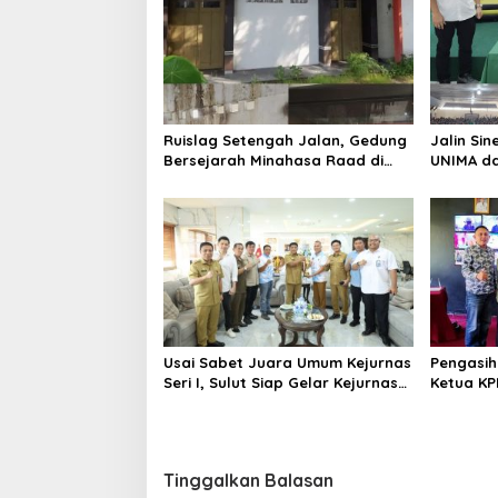
a
s
i
p
o
Ruislag Setengah Jalan, Gedung
Jalin Sin
s
Bersejarah Minahasa Raad di
UNIMA da
Titik Nol Manado Milik TNI-AL
Sama; Ma
Serap Ma
Usai Sabet Juara Umum Kejurnas
Pengasih
Seri I, Sulut Siap Gelar Kejurnas
Ketua KP
Pacuan Kuda Seri II Piala
Kerap
Presiden di Tompaso
Tinggalkan Balasan