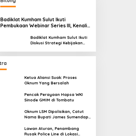
Bitung
Badiklat Kumham Sulut Ikuti
Pembukaan Webinar Series III, Kenali
Potensimu Maksimalkan Performamu
Badiklat Kumham Sulut Ikuti
Diskusi Strategi Kebijakan
Permenkumham No 15 Tahun
2020
tra
Ketua Aliansi Suak: Proses
Oknum Yang Bersalah
Pencak Perayaan Hapsa WKI
Sinode GMIM di Tombatu
Oknum LSM Dipolisikan, Catut
Nama Bupati James Sumendap
dan Tipu Investor Rp 200 Juta
Lawan Aturan, Penambang
Rusak Police Line di Lokasi