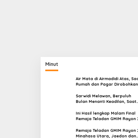
Minut
Air Mata di Airmadidi Atas, Sa
Rumah dan Pagar Dirobohkan
Harapan Keadilan Belum Pa
Sarwidi Melawan, Berpuluh
Bulan Menanti Keadilan, Saat
Eksekusi Menjelang Justru
Harapan Diuji
Ini Hasil lengkap Malam Final
Remaja Teladan GMIM Rayon 
Minut Tahun 2026
Remaja Teladan GMIM Rayon 
Minahasa Utara, Jaedon dan