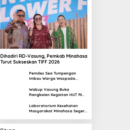
Dihadiri RD-Vasung, Pemkab Minahasa
Turut Sukseskan TIFF 2026
Pemdes Sea Tumpengan
Imbau Warga Waspada
Kebakaran
Wabup Vasung Buka
Rangkaian Kegiatan HUT RI
ke-81 di Kecamatan Tompaso
Raya
Laboratorium Kesehatan
Masyarakat Minahasa Segera
Beroperasi, Ini Kegunaannya