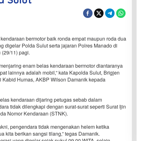
kendaraan bermotor baik ronda empat maupun roda dua
ng digelar Polda Sulut serta jajaran Polres Manado di
(29/11) pagi.
l menjaring enam belas kendaraan bermotor diantaranya
at lainnya adalah mobil,” kata Kapolda Sulut, Brigjen
ui Kabid Humas, AKBP Wilson Damanik kepada
las kendaraan dijaring petugas sebab dalam
 tidak dilengkapi dengan surat-surat seperti Surat Ijin
anda Nomor Kendaraan (STNK).
akni, pengendara tidak mengenakan helem ketika
kita berikan sangsi tilang,” tegas Damanik.
asi yang digelar sejak pukul 09.00 WITA, selain