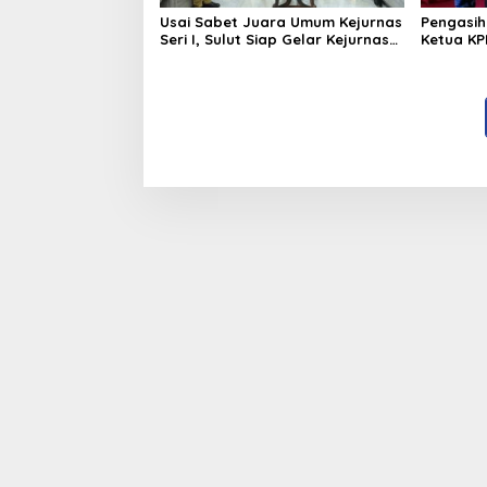
Usai Sabet Juara Umum Kejurnas
Pengasih
Seri I, Sulut Siap Gelar Kejurnas
Ketua KP
Pacuan Kuda Seri II Piala
Kerap
Presiden di Tompaso