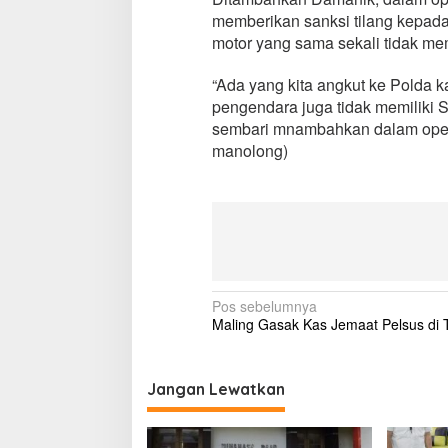
i
memberikan sanksi tilang kepad
n
motor yang sama sekali tidak me
g
O
“Ada yang kita angkut ke Polda k
p
e
pengendara juga tidak memiliki S
r
sembari mnambahkan dalam operas
a
manolong)
s
i
Z
e
b
r
a
P
o
N
Pos sebelumnya
l
Maling Gasak Kas Jemaat Pelsus di
a
d
a
v
S
i
Jangan Lewatkan
u
l
g
u
t