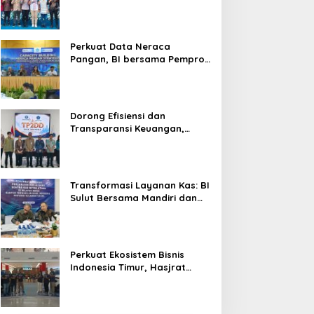
Silaturahmi, Dukung Ekonomi
Lokal & Tawarkan Beragam
Promo Khusus
Perkuat Data Neraca
Pangan, BI bersama Pemprov
Sulut Genjot Stabilitas Harga
dan Kendalikan Inflasi
Dorong Efisiensi dan
Transparansi Keuangan,
Sitaro Percepat Laju
Digitalisasi Transaksi
Bersama BI Sulut
Transformasi Layanan Kas: BI
Sulut Bersama Mandiri dan
SulutGo Luncurkan Sentra
Kas Mitra Utama, Jangkau
Wilayah Kepulauan
Perkuat Ekosistem Bisnis
Indonesia Timur, Hasjrat
Toyota Luncurkan New Hilux
Generasi ke-9 di Manado