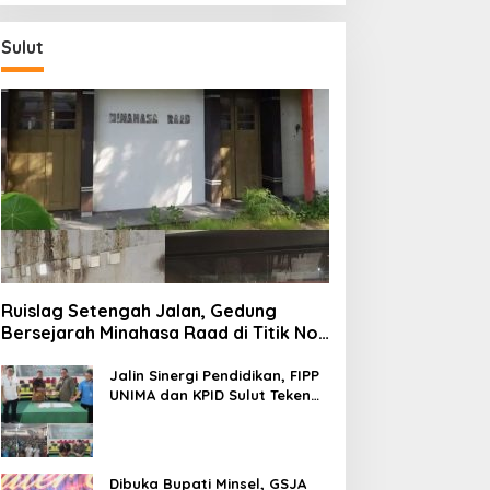
Sulut
Ruislag Setengah Jalan, Gedung
Bersejarah Minahasa Raad di Titik Nol
Manado Milik TNI-AL
Jalin Sinergi Pendidikan, FIPP
UNIMA dan KPID Sulut Teken
Kerja Sama; Mahasiswa Baru
Antusias Serap Materi Literasi
Penyiaran
Dibuka Bupati Minsel, GSJA