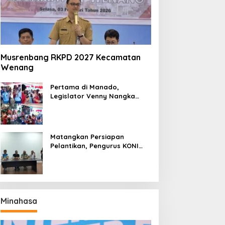
Musrenbang RKPD 2027 Kecamatan
Wenang
Pertama di Manado,
Legislator Venny Nangka
Ramaikan Figura Kampung
Titiwungen Utara
Matangkan Persiapan
Pelantikan, Pengurus KONI
Manado Gelar Rapat
Perdana
Minahasa