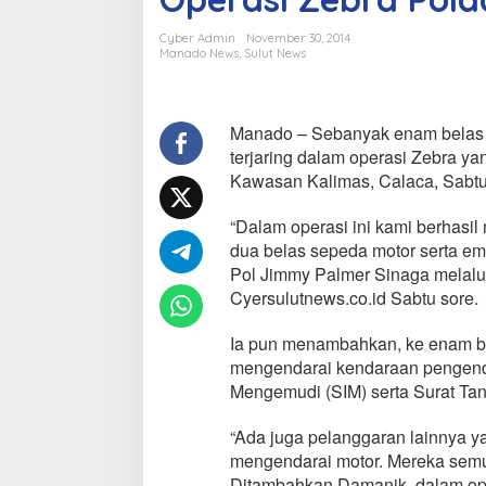
a
n
Cyber Admin
November 30, 2014
K
Manado News
,
Sulut News
e
n
d
a
Manado – Sebanyak enam belas 
r
terjaring dalam operasi Zebra ya
a
Kawasan Kalimas, Calaca, Sabtu 
a
n
“Dalam operasi ini kami berhasi
B
e
dua belas sepeda motor serta emp
r
Pol Jimmy Palmer Sinaga melal
m
Cyersulutnews.co.id Sabtu sore.
o
t
Ia pun menambahkan, ke enam be
o
r
mengendarai kendaraan pengendara
T
Mengemudi (SIM) serta Surat T
e
r
“Ada juga pelanggaran lainnya y
j
mengendarai motor. Mereka semua 
a
r
Ditambahkan Damanik, dalam oper