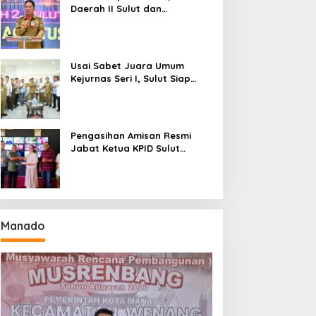
Daerah II Sulut dan
Gorontalo Sukses Gelar
Rakerda di Amurang
Usai Sabet Juara Umum
Kejurnas Seri I, Sulut Siap
Gelar Kejurnas Pacuan Kuda
Seri II Piala Presiden di
Tompaso
Pengasihan Amisan Resmi
Jabat Ketua KPID Sulut
Gantikan Truly Kerap
Manado