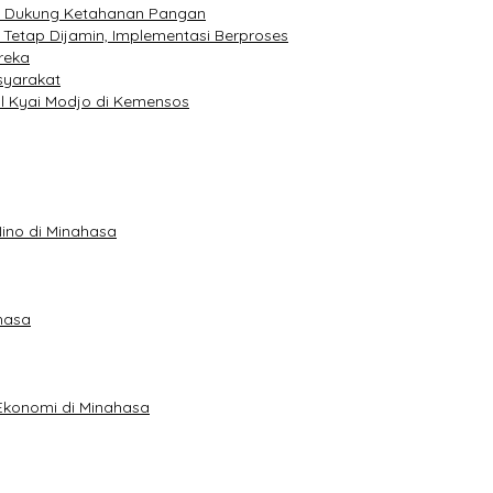
r, Dukung Ketahanan Pangan
 Tetap Dijamin, Implementasi Berproses
reka
syarakat
l Kyai Modjo di Kemensos
ino di Minahasa
hasa
n Ekonomi di Minahasa