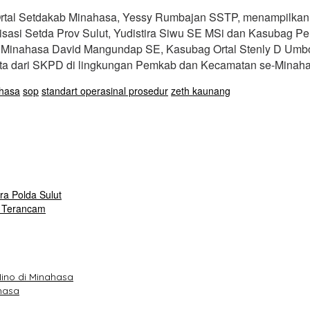
Ortal Setdakab Minahasa, Yessy Rumbajan SSTP, menampilkan 
sasi Setda Prov Sulut, Yudistira Siwu SE MSi dan Kasubag Pe
RPRI Minahasa David Mangundap SE, Kasubag Ortal Stenly D U
erta dari SKPD di lingkungan Pemkab dan Kecamatan se-Minah
hasa
sop
standart operasinal prosedur
zeth kaunang
ra Polda Sulut
a Terancam
ino di Minahasa
hasa