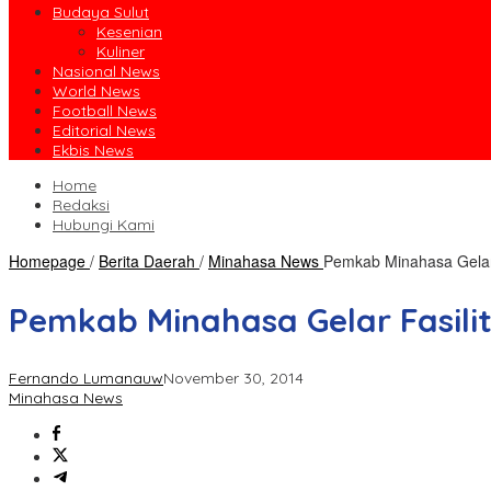
Budaya Sulut
Kesenian
Kuliner
Nasional News
World News
Football News
Editorial News
Ekbis News
Home
Redaksi
Hubungi Kami
Homepage
/
Berita Daerah
/
Minahasa News
Pemkab Minahasa Gelar
Pemkab Minahasa Gelar Fasili
Fernando Lumanauw
November 30, 2014
Minahasa News