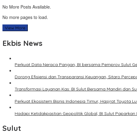
No More Posts Available.
No more pages to load.
View More
Ekbis News
Perkuat Data Neraca Pangan, BI bersama Pemprov Sulut Genj
Dorong Efisiensi dan Transparansi Keuangan, Sitaro Percepat
Transformasi Layanan Kas: BI Sulut Bersama Mandiri dan S
Perkuat Ekosistem Bisnis Indonesia Timur, Hasjrat Toyota L
Hadapi Ketidakpastian Geopolitik Global, BI Sulut Paparkan
Sulut