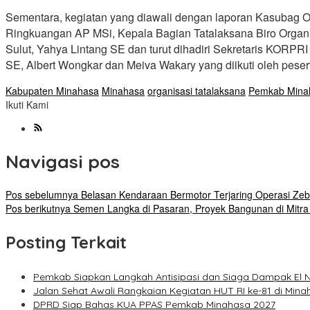
Sementara, kegiatan yang diawali dengan laporan Kasubag 
Ringkuangan AP MSi, Kepala Bagian Tatalaksana Biro Organi
Sulut, Yahya Lintang SE dan turut dihadiri Sekretaris KO
SE, Albert Wongkar dan Meiva Wakary yang diikuti oleh pes
Kabupaten Minahasa
Minahasa
organisasi tatalaksana
Pemkab Mina
Ikuti Kami
Navigasi pos
Pos sebelumnya
Belasan Kendaraan Bermotor Terjaring Operasi Zeb
Pos berikutnya
Semen Langka di Pasaran, Proyek Bangunan di Mitr
Posting Terkait
Pemkab Siapkan Langkah Antisipasi dan Siaga Dampak El N
Jalan Sehat Awali Rangkaian Kegiatan HUT RI ke-81 di Mina
DPRD Siap Bahas KUA PPAS Pemkab Minahasa 2027