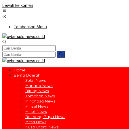
Lewati ke konten
Tambahkan Menu
Home
Berita Daerah
Sulut News
Manado News
Bitung News
Tomohon News
Minahasa News
Minsel News
Minut News
Bolmong Raya News
Mitra News
Nusa Utara News