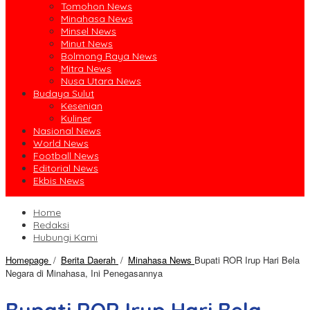
Tomohon News
Minahasa News
Minsel News
Minut News
Bolmong Raya News
Mitra News
Nusa Utara News
Budaya Sulut
Kesenian
Kuliner
Nasional News
World News
Football News
Editorial News
Ekbis News
Home
Redaksi
Hubungi Kami
Homepage
/
Berita Daerah
/
Minahasa News
Bupati ROR Irup Hari Bela
Negara di Minahasa, Ini Penegasannya