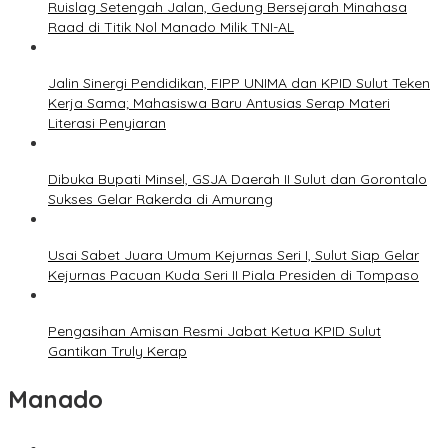
Ruislag Setengah Jalan, Gedung Bersejarah Minahasa
Raad di Titik Nol Manado Milik TNI-AL
Jalin Sinergi Pendidikan, FIPP UNIMA dan KPID Sulut Teken
Kerja Sama; Mahasiswa Baru Antusias Serap Materi
Literasi Penyiaran
Dibuka Bupati Minsel, GSJA Daerah II Sulut dan Gorontalo
Sukses Gelar Rakerda di Amurang
Usai Sabet Juara Umum Kejurnas Seri I, Sulut Siap Gelar
Kejurnas Pacuan Kuda Seri II Piala Presiden di Tompaso
Pengasihan Amisan Resmi Jabat Ketua KPID Sulut
Gantikan Truly Kerap
Manado