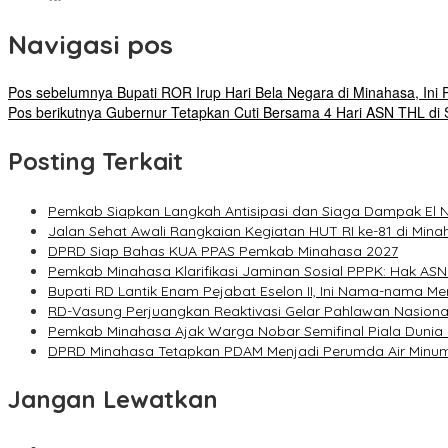
Navigasi pos
Pos sebelumnya
Bupati ROR Irup Hari Bela Negara di Minahasa, In
Pos berikutnya
Gubernur Tetapkan Cuti Bersama 4 Hari ASN THL di 
Posting Terkait
Pemkab Siapkan Langkah Antisipasi dan Siaga Dampak El N
Jalan Sehat Awali Rangkaian Kegiatan HUT RI ke-81 di Mina
DPRD Siap Bahas KUA PPAS Pemkab Minahasa 2027
Pemkab Minahasa Klarifikasi Jaminan Sosial PPPK: Hak ASN
Bupati RD Lantik Enam Pejabat Eselon II, Ini Nama-nama Me
RD-Vasung Perjuangkan Reaktivasi Gelar Pahlawan Nasiona
Pemkab Minahasa Ajak Warga Nobar Semifinal Piala Dunia
DPRD Minahasa Tetapkan PDAM Menjadi Perumda Air Minu
Jangan Lewatkan