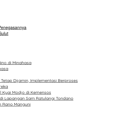
i Penegasannya
Sulut
ino di Minahasa
hasa
 Tetap Dijamin, Implementasi Berproses
reka
l Kyai Modjo di Kemensos
 di Lapangan Sam Ratulangi Tondano
m Rano Manguni