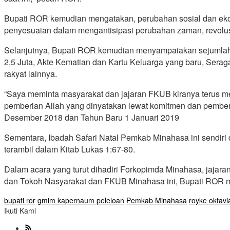
Bupati ROR kemudian mengatakan, perubahan sosial dan eko
penyesuaian dalam mengantisipasi perubahan zaman, revolusi i
Selanjutnya, Bupati ROR kemudian menyampaiakan sejumlah 
2,5 Juta, Akte Kematian dan Kartu Keluarga yang baru, Sera
rakyat lainnya.
“Saya meminta masyarakat dan jajaran FKUB kiranya terus m
pemberian Allah yang dinyatakan lewat komitmen dan pembe
Desember 2018 dan Tahun Baru 1 Januari 2019
Sementara, Ibadah Safari Natal Pemkab Minahasa ini sendir
terambil dalam Kitab Lukas 1:67-80.
Dalam acara yang turut dihadiri Forkopimda Minahasa, jaj
dan Tokoh Nasyarakat dan FKUB Minahasa ini, Bupati ROR 
bupati ror
gmim kapernaum peleloan
Pemkab Minahasa
royke oktavi
Ikuti Kami