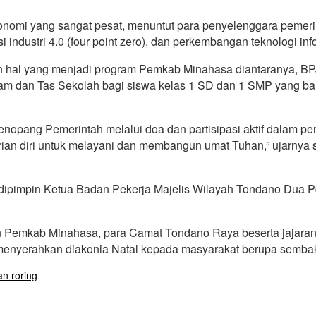
nomi yang sangat pesat, menuntut para penyelenggara pemeri
ndustri 4.0 (four point zero), dan perkembangan teknologi inf
hal yang menjadi program Pemkab Minahasa diantaranya, BPJS
gam dan Tas Sekolah bagi siswa kelas 1 SD dan 1 SMP yang ba
enopang Pemerintah melalui doa dan partisipasi aktif dalam 
rian diri untuk melayani dan membangun umat Tuhan,” ujarn
i dipimpin Ketua Badan Pekerja Majelis Wilayah Tondano Dua
aran Pemkab Minahasa, para Camat Tondano Raya beserta jaja
menyerahkan diakonia Natal kepada masyarakat berupa semba
an roring