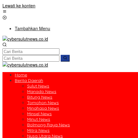
Lewati ke konten
Tambahkan Menu
Home
Berita Daerah
Sulut News
Manado News
Bitung News
Tomohon News
Minahasa News
Minsel News
Minut News
Bolmong Raya News
Mitra News
Nusa Utara News