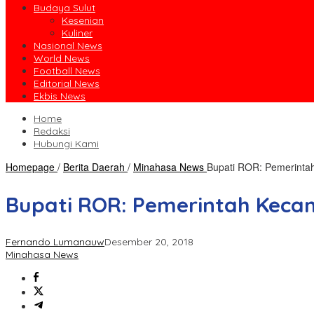
Budaya Sulut
Kesenian
Kuliner
Nasional News
World News
Football News
Editorial News
Ekbis News
Home
Redaksi
Hubungi Kami
Homepage
/
Berita Daerah
/
Minahasa News
Bupati ROR: Pemerintah
Bupati ROR: Pemerintah Kecam
Fernando Lumanauw
Desember 20, 2018
Minahasa News