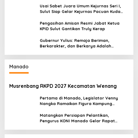
Usai Sabet Juara Umum Kejurnas Seri I,
Sulut Siap Gelar Kejurnas Pacuan Kuda
Seri II Piala Presiden di Tompaso
Pengasihan Amisan Resmi Jabat Ketua
KPID Sulut Gantikan Truly Kerap
Gubernur Yulius: Remaja Beriman,
Berkarakter, dan Berkarya Adalah
Kekuatan Sulawesi Utara
Manado
Musrenbang RKPD 2027 Kecamatan Wenang
Pertama di Manado, Legislator Venny
Nangka Ramaikan Figura Kampung
Titiwungen Utara
Matangkan Persiapan Pelantikan,
Pengurus KONI Manado Gelar Rapat
Perdana