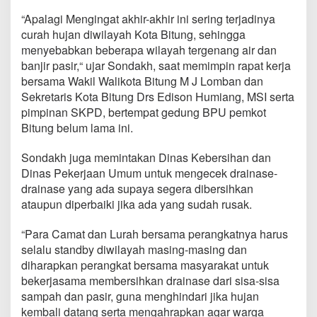
L
“Apalagi Mengingat akhir-akhir ini sering terjadinya
e
b
curah hujan diwilayah Kota Bitung, sehingga
i
menyebabkan beberapa wilayah tergenang air dan
h
banjir pasir,“ ujar Sondakh, saat memimpin rapat kerja
P
bersama Wakil Walikota Bitung M J Lomban dan
r
o
Sekretaris Kota Bitung Drs Edison Humiang, MSI serta
a
pimpinan SKPD, bertempat gedung BPU pemkot
k
Bitung belum lama ini.
t
i
Sondakh juga memintakan Dinas Kebersihan dan
f
!
Dinas Pekerjaan Umum untuk mengecek drainase-
drainase yang ada supaya segera dibersihkan
ataupun diperbaiki jika ada yang sudah rusak.
“Para Camat dan Lurah bersama perangkatnya harus
selalu standby diwilayah masing-masing dan
diharapkan perangkat bersama masyarakat untuk
bekerjasama membersihkan drainase dari sisa-sisa
sampah dan pasir, guna menghindari jika hujan
kembali datang serta mengahrapkan agar warga