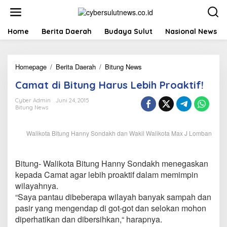
L
e
w
a
Home
Berita Daerah
Budaya Sulut
Nasional News
t
i
k
Homepage
/
Berita Daerah
/
Bitung News
C
e
a
k
Camat di Bitung Harus Lebih Proaktif!
m
o
a
n
Cyber Admin
Juni 24, 2015
t
t
Bitung News
d
e
i
n
B
Walikota Bitung Hanny Sondakh dan Wakil Walikota Max J Lomban
i
t
u
Bitung- Walikota Bitung Hanny Sondakh menegaskan
n
kepada Camat agar lebih proaktif dalam memimpin
g
wilayahnya.
H
a
“Saya pantau dibeberapa wilayah banyak sampah dan
r
pasir yang mengendap di got-got dan selokan mohon
u
diperhatikan dan dibersihkan,“ harapnya.
s