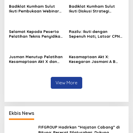
Badiklat Kumham Sulut
Badiklat Kumham Sulut
Ikuti Pembukaan Webinar
Ikuti Diskusi Strategi
Series III, Kenali Potensimu
Kebijakan Permenkumham
Maksimalkan Performamu
No 15 Tahun 2020
Selamat Kepada Peserta
Razilu: Ikuti dengan
Pelatihan Teknis Penyidikan
Sepenuh Hati, Latsar CPNS
Keimigrasian Tingkat Dasar
Hanya Bisa Diikuti 1 Kali
Akt III Badiklat Kumham
Sulut
Jusman Menutup Pelatihan
Kesamaptaan Akt X:
Kesamaptaan Akt X dan
Kesegaran Jasmani A B
Membuka Pelatihan
dan Renang
Penyidikan Keimigrasian Akt
III
View More
Ekbis News
FIFGROUP Hadirkan “Hajatan Cabang” di
Bitung: Pererat Silaturahmi, Dukung