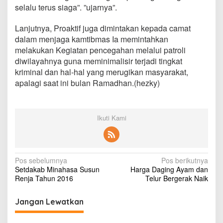
selalu terus siaga”. ”ujarnya”.
Lanjutnya, Proaktif juga dimintakan kepada camat
dalam menjaga kamtibmas Ia memintahkan
melakukan Kegiatan pencegahan melalui patroli
diwilayahnya guna meminimalisir terjadi tingkat
kriminal dan hal-hal yang merugikan masyarakat,
apalagi saat ini bulan Ramadhan.(hezky)
Ikuti Kami
N
Pos sebelumnya
Pos berikutnya
Setdakab Minahasa Susun
Harga Daging Ayam dan
a
Renja Tahun 2016
Telur Bergerak Naik
v
i
Jangan Lewatkan
g