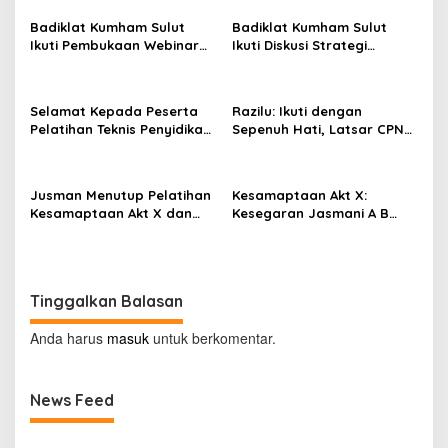
a
Badiklat Kumham Sulut
Badiklat Kumham Sulut
s
Ikuti Pembukaan Webinar
Ikuti Diskusi Strategi
Series III, Kenali Potensimu
Kebijakan Permenkumham
i
Maksimalkan Performamu
No 15 Tahun 2020
p
Selamat Kepada Peserta
Razilu: Ikuti dengan
o
Pelatihan Teknis Penyidikan
Sepenuh Hati, Latsar CPNS
Keimigrasian Tingkat Dasar
Hanya Bisa Diikuti 1 Kali
s
Akt III Badiklat Kumham
Sulut
Jusman Menutup Pelatihan
Kesamaptaan Akt X:
Kesamaptaan Akt X dan
Kesegaran Jasmani A B
Membuka Pelatihan
dan Renang
Penyidikan Keimigrasian Akt
III
Tinggalkan Balasan
Anda harus
masuk
untuk berkomentar.
News Feed