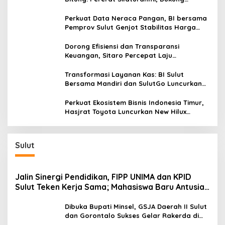
Ekonomi Lokal & Tawarkan Beragam
Promo Khusus
Perkuat Data Neraca Pangan, BI bersama
Pemprov Sulut Genjot Stabilitas Harga
dan Kendalikan Inflasi
Dorong Efisiensi dan Transparansi
Keuangan, Sitaro Percepat Laju
Digitalisasi Transaksi Bersama BI Sulut
Transformasi Layanan Kas: BI Sulut
Bersama Mandiri dan SulutGo Luncurkan
Sentra Kas Mitra Utama, Jangkau Wilayah
Kepulauan
Perkuat Ekosistem Bisnis Indonesia Timur,
Hasjrat Toyota Luncurkan New Hilux
Generasi ke-9 di Manado
Sulut
Jalin Sinergi Pendidikan, FIPP UNIMA dan KPID
Sulut Teken Kerja Sama; Mahasiswa Baru Antusias
Serap Materi Literasi Penyiaran
Dibuka Bupati Minsel, GSJA Daerah II Sulut
dan Gorontalo Sukses Gelar Rakerda di
Amurang