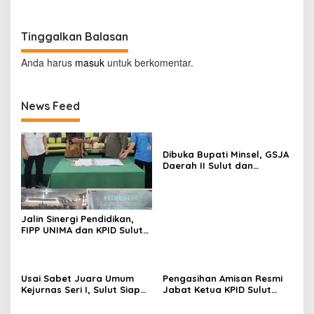
Pangandaran
Tinggalkan Balasan
Anda harus
masuk
untuk berkomentar.
News Feed
Dibuka Bupati Minsel, GSJA
Daerah II Sulut dan
Gorontalo Sukses Gelar
Rakerda di Amurang
Jalin Sinergi Pendidikan,
FIPP UNIMA dan KPID Sulut
Teken Kerja Sama;
Mahasiswa Baru Antusias
Serap Materi Literasi
Penyiaran
Usai Sabet Juara Umum
Pengasihan Amisan Resmi
Kejurnas Seri I, Sulut Siap
Jabat Ketua KPID Sulut
Gelar Kejurnas Pacuan
Gantikan Truly Kerap
Kuda Seri II Piala Presiden