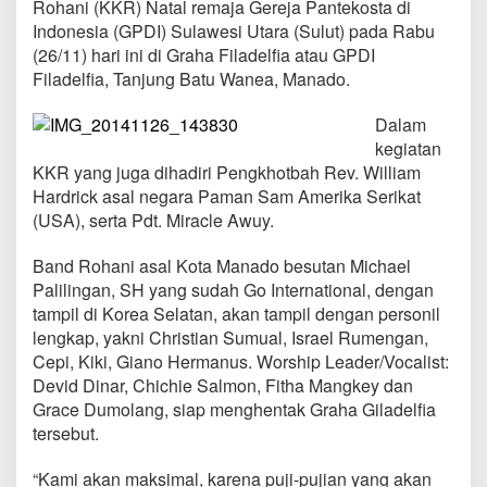
Rohani (KKR) Natal remaja Gereja Pantekosta di
h
k
Indonesia (GPDI) Sulawesi Utara (Sulut) pada Rabu
a
(26/11) hari ini di Graha Filadelfia atau GPDI
n
Filadelfia, Tanjung Batu Wanea, Manado.
K
K
Dalam
R
N
kegiatan
a
KKR yang juga dihadiri Pengkhotbah Rev. William
t
Hardrick asal negara Paman Sam Amerika Serikat
a
(USA), serta Pdt. Miracle Awuy.
l
R
e
Band Rohani asal Kota Manado besutan Michael
m
Palilingan, SH yang sudah Go International, dengan
a
tampil di Korea Selatan, akan tampil dengan personil
j
lengkap, yakni Christian Sumual, Israel Rumengan,
a
Cepi, Kiki, Giano Hermanus. Worship Leader/Vocalist:
G
P
Devid Dinar, Chichie Salmon, Fitha Mangkey dan
D
Grace Dumolang, siap menghentak Graha Giladelfia
I
tersebut.
S
u
“Kami akan maksimal, karena puji-pujian yang akan
l