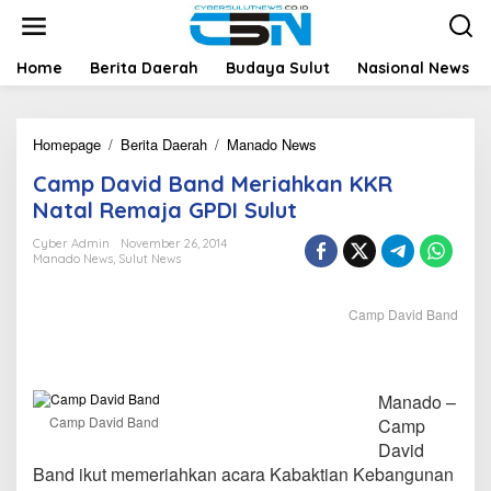
L
e
w
a
Home
Berita Daerah
Budaya Sulut
Nasional News
t
i
k
Homepage
/
Berita Daerah
/
Manado News
C
e
a
k
Camp David Band Meriahkan KKR
m
o
p
n
Natal Remaja GPDI Sulut
D
t
a
e
Cyber Admin
November 26, 2014
Manado News
,
Sulut News
v
n
i
d
Camp David Band
B
a
n
d
Manado –
M
e
Camp David Band
Camp
r
David
i
Band ikut memeriahkan acara Kabaktian Kebangunan
a