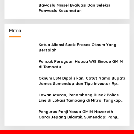
Bawaslu Minsel Evaluasi Dan Seleksi
Panwaslu Kecamatan
Mitra
Ketua Aliansi Suak: Proses Oknum Yang
Bersalah
Pencak Perayaan Hapsa WKI Sinode GMIM
di Tombatu
Oknum LSM Dipolisikan, Catut Nama Bupati
James Sumendap dan Tipu Investor Rp
200 Juta
Lawan Aturan, Penambang Rusak Police
Line di Lokasi Tambang di Mitra: Tangkap
Mereka!!
Pengurus Panji Yosua GMIM Nazareth
Oarai Jepang Dilantik. Sumendap: Panji
Yosua harus Menjaga Dan Melindungi
Jemaat