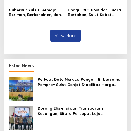
di Tompaso
Gubernur Yulius: Remaja
Unggul 21,5 Poin dari Juara
Beriman, Berkarakter, dan
Bertahan, Sulut Sabet
Berkarya Adalah Kekuatan
Gelar Juara Umum
Sulawesi Utara
Kejurnas Pordasi Seri I
Pangandaran
View More
Ekbis News
Perkuat Data Neraca Pangan, BI bersama
Pemprov Sulut Genjot Stabilitas Harga
dan Kendalikan Inflasi
Dorong Efisiensi dan Transparansi
Keuangan, Sitaro Percepat Laju
Digitalisasi Transaksi Bersama BI Sulut