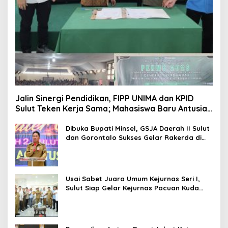
Jalin Sinergi Pendidikan, FIPP UNIMA dan KPID
Sulut Teken Kerja Sama; Mahasiswa Baru Antusias
Serap Materi Literasi Penyiaran
Dibuka Bupati Minsel, GSJA Daerah II Sulut
dan Gorontalo Sukses Gelar Rakerda di
Amurang
Usai Sabet Juara Umum Kejurnas Seri I,
Sulut Siap Gelar Kejurnas Pacuan Kuda
Seri II Piala Presiden di Tompaso