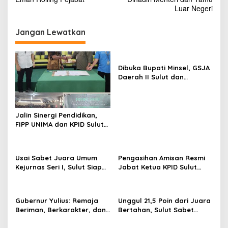
v
Luar Negeri
i
Jangan Lewatkan
g
a
s
Dibuka Bupati Minsel, GSJA
Daerah II Sulut dan
i
Gorontalo Sukses Gelar
p
Rakerda di Amurang
o
Jalin Sinergi Pendidikan,
s
FIPP UNIMA dan KPID Sulut
Teken Kerja Sama;
Mahasiswa Baru Antusias
Serap Materi Literasi
Usai Sabet Juara Umum
Pengasihan Amisan Resmi
Penyiaran
Kejurnas Seri I, Sulut Siap
Jabat Ketua KPID Sulut
Gelar Kejurnas Pacuan
Gantikan Truly Kerap
Kuda Seri II Piala Presiden
di Tompaso
Gubernur Yulius: Remaja
Unggul 21,5 Poin dari Juara
Beriman, Berkarakter, dan
Bertahan, Sulut Sabet
Berkarya Adalah Kekuatan
Gelar Juara Umum
Sulawesi Utara
Kejurnas Pordasi Seri I