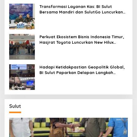
Transformasi Layanan Kas: BI Sulut
Bersama Mandiri dan SulutGo Luncurkan
Sentra Kas Mitra Utama, Jangkau Wilayah
Kepulauan
Perkuat Ekosistem Bisnis Indonesia Timur,
Hasjrat Toyota Luncurkan New Hilux
Generasi ke-9 di Manado
Hadapi Ketidakpastian Geopolitik Global,
BI Sulut Paparkan Delapan Langkah
Strategis Perkuat Rupiah dan Stabilitas
Ekonomi
Sulut