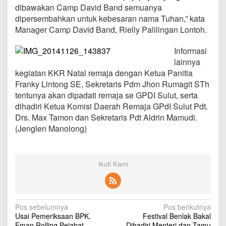
u
dibawakan Camp David Band semuanya
t
dipersembahkan untuk kebesaran nama Tuhan,” kata
Manager Camp David Band, Rielly Palilingan Lontoh.
Informasi
lainnya
kegiatan KKR Natal remaja dengan Ketua Panitia
Franky Lintong SE, Sekretaris Pdm Jhon Rumagit STh
tentunya akan dipadati remaja se GPDI Sulut, serta
dihadiri Ketua Komisi Daerah Remaja GPdI Sulut Pdt.
Drs. Max Tamon dan Sekretaris Pdt Aldrin Mamudi.
(Jenglen Manolong)
Ikuti Kami
N
Pos sebelumnya
Pos berikutnya
Usai Pemeriksaan BPK,
Festival Benlak Bakal
a
Eman Rolling Pejabat
Dihadiri Menteri dan Tamu