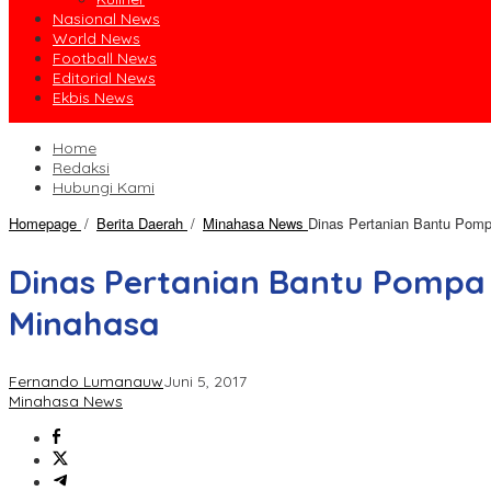
Nasional News
World News
Football News
Editorial News
Ekbis News
Home
Redaksi
Hubungi Kami
Homepage
/
Berita Daerah
/
Minahasa News
Dinas Pertanian Bantu Pompa
Dinas Pertanian Bantu Pompa 
Minahasa
Fernando Lumanauw
Juni 5, 2017
Minahasa News