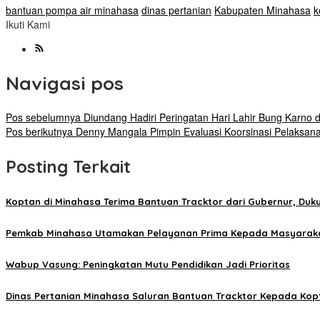
bantuan pompa air minahasa
dinas pertanian
Kabupaten Minahasa
k
Ikuti Kami
Navigasi pos
Pos sebelumnya
Diundang Hadiri Peringatan Hari Lahir Bung Karno
Pos berikutnya
Denny Mangala Pimpin Evaluasi Koorsinasi Pelaksa
Posting Terkait
Koptan di Minahasa Terima Bantuan Tracktor dari Gubernur, Du
Pemkab Minahasa Utamakan Pelayanan Prima Kepada Masyarak
Wabup Vasung: Peningkatan Mutu Pendidikan Jadi Prioritas
Dinas Pertanian Minahasa Saluran Bantuan Tracktor Kepada Kop