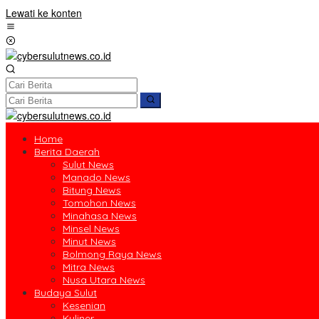
Lewati ke konten
Home
Berita Daerah
Sulut News
Manado News
Bitung News
Tomohon News
Minahasa News
Minsel News
Minut News
Bolmong Raya News
Mitra News
Nusa Utara News
Budaya Sulut
Kesenian
Kuliner