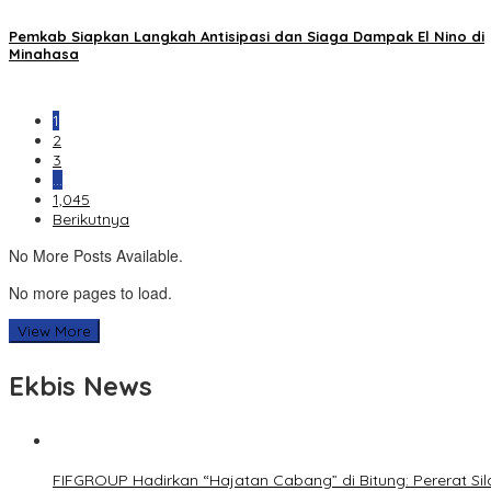
Pemkab Siapkan Langkah Antisipasi dan Siaga Dampak El Nino di
Minahasa
1
2
3
…
1,045
Berikutnya
No More Posts Available.
No more pages to load.
View More
Ekbis News
FIFGROUP Hadirkan “Hajatan Cabang” di Bitung: Pererat S