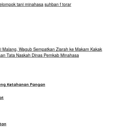
elompok tani minahasa
suhban f torar
 di Malang, Wagub Sempatkan Ziarah ke Makam Kakak
naan Tata Naskah Dinas Pemkab Minahasa
kung Ketahanan Pangan
at
tan