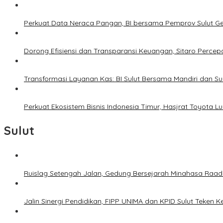
Perkuat Data Neraca Pangan, BI bersama Pemprov Sulut Genj
Dorong Efisiensi dan Transparansi Keuangan, Sitaro Percepat
Transformasi Layanan Kas: BI Sulut Bersama Mandiri dan S
Perkuat Ekosistem Bisnis Indonesia Timur, Hasjrat Toyota L
Sulut
Ruislag Setengah Jalan, Gedung Bersejarah Minahasa Raad d
Jalin Sinergi Pendidikan, FIPP UNIMA dan KPID Sulut Teken 