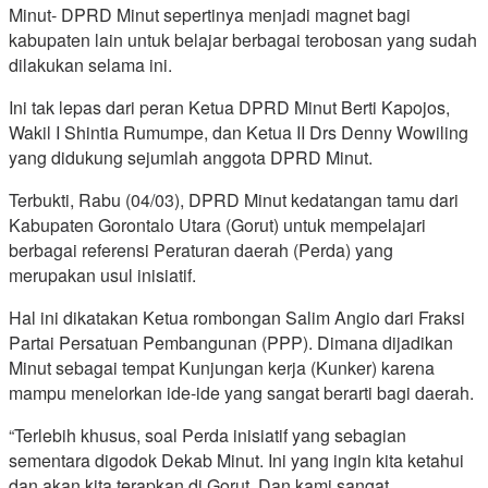
Minut- DPRD Minut sepertinya menjadi magnet bagi
kabupaten lain untuk belajar berbagai terobosan yang sudah
dilakukan selama ini.
Ini tak lepas dari peran Ketua DPRD Minut Berti Kapojos,
Wakil I Shintia Rumumpe, dan Ketua II Drs Denny Wowiling
yang didukung sejumlah anggota DPRD Minut.
Terbukti, Rabu (04/03), DPRD Minut kedatangan tamu dari
Kabupaten Gorontalo Utara (Gorut) untuk mempelajari
berbagai referensi Peraturan daerah (Perda) yang
merupakan usul inisiatif.
Hal ini dikatakan Ketua rombongan Salim Angio dari Fraksi
Partai Persatuan Pembangunan (PPP). Dimana dijadikan
Minut sebagai tempat Kunjungan kerja (Kunker) karena
mampu menelorkan ide-ide yang sangat berarti bagi daerah.
“Terlebih khusus, soal Perda inisiatif yang sebagian
sementara digodok Dekab Minut. Ini yang ingin kita ketahui
dan akan kita terapkan di Gorut. Dan kami sangat