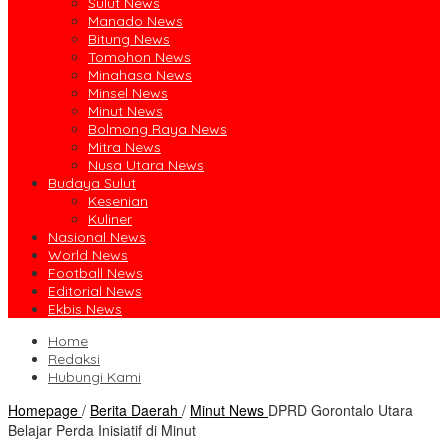
Sulut News
Manado News
Bitung News
Tomohon News
Minahasa News
Minsel News
Minut News
Bolmong Raya News
Mitra News
Nusa Utara News
Budaya Sulut
Kesenian
Kuliner
Nasional News
World News
Football News
Editorial News
Ekbis News
Home
Redaksi
Hubungi Kami
Homepage
/
Berita Daerah
/
Minut News
DPRD Gorontalo Utara
Belajar Perda Inisiatif di Minut