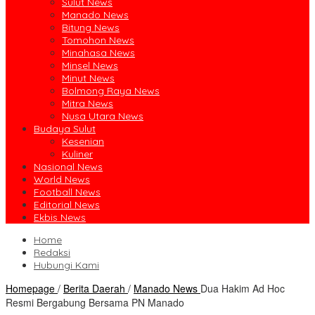
Sulut News
Manado News
Bitung News
Tomohon News
Minahasa News
Minsel News
Minut News
Bolmong Raya News
Mitra News
Nusa Utara News
Budaya Sulut
Kesenian
Kuliner
Nasional News
World News
Football News
Editorial News
Ekbis News
Home
Redaksi
Hubungi Kami
Homepage
/
Berita Daerah
/
Manado News
Dua Hakim Ad Hoc
Resmi Bergabung Bersama PN Manado