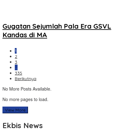
Gugatan Sejumlah Pala Era GSVL
Kandas di MA
1
2
3
…
335
Berikutnya
No More Posts Available.
No more pages to load.
View More
Ekbis News