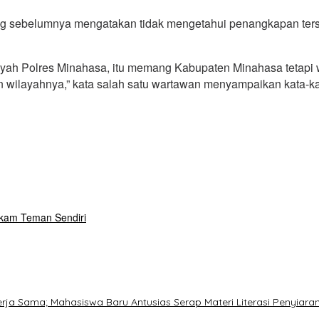
 sebelumnya mengatakan tidak mengetahui penangkapan terseb
ilayah Polres Minahasa, itu memang Kabupaten Minahasa tetap
n wilayahnya,” kata salah satu wartawan menyampaikan kata-ka
ikam Teman Sendiri
Kerja Sama; Mahasiswa Baru Antusias Serap Materi Literasi Penyiara