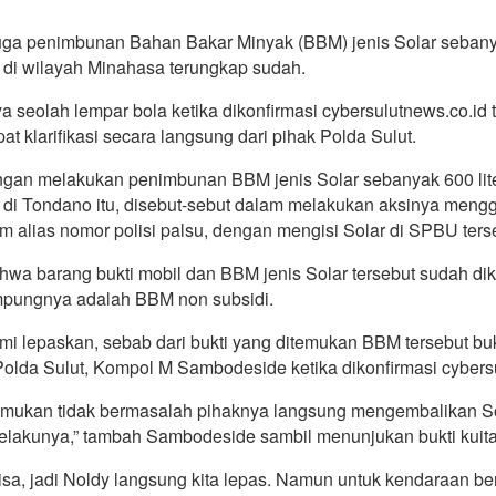
a penimbunan Bahan Bakar Minyak (BBM) jenis Solar sebanyak 
 di wilayah Minahasa terungkap sudah.
a seolah lempar bola ketika dikonfirmasi cybersulutnews.co.i
t klarifikasi secara langsung dari pihak Polda Sulut.
angan melakukan penimbunan BBM jenis Solar sebanyak 600 li
al di Tondano itu, disebut-sebut dalam melakukan aksinya me
m alias nomor polisi palsu, dengan mengisi Solar di SPBU ters
a barang bukti mobil dan BBM jenis Solar tersebut sudah di
mpungnya adalah BBM non subsidi.
kami lepaskan, sebab dari bukti yang ditemukan BBM tersebut 
 Polda Sulut, Kompol M Sambodeside ketika dikonfirmasi cybersul
emukan tidak bermasalah pihaknya langsung mengembalikan So
elakunya,” tambah Sambodeside sambil menunjukan bukti kuit
a, jadi Noldy langsung kita lepas. Namun untuk kendaraan berp