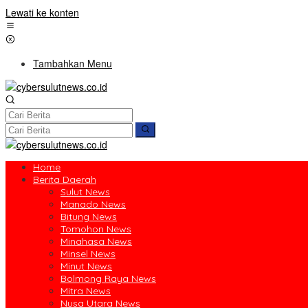
Lewati ke konten
Tambahkan Menu
Home
Berita Daerah
Sulut News
Manado News
Bitung News
Tomohon News
Minahasa News
Minsel News
Minut News
Bolmong Raya News
Mitra News
Nusa Utara News