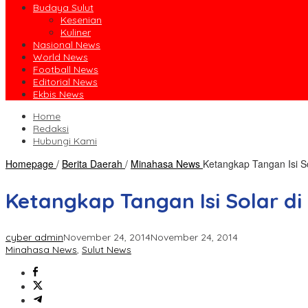
Budaya Sulut
Kesenian
Kuliner
Nasional News
World News
Football News
Editorial News
Ekbis News
Home
Redaksi
Hubungi Kami
Homepage
/
Berita Daerah
/
Minahasa News
Ketangkap Tangan Isi S
Ketangkap Tangan Isi Solar d
cyber admin
November 24, 2014
November 24, 2014
Minahasa News
,
Sulut News