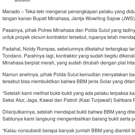
Manado – Teka-teki mengenai penangkapan pelaku yang didug
tangan kanan Bupati Minahasa, Jantje Wowiling Sajow (JWS)
Pasalnya, pihak Polres Minahasa dan Polda Sulut yang tadiny
untuk proyek oknum kontraktor tersebut, rupanya telah mendapa
Padahal, Noldy Rompas, sebelumnya diketahui tertangkap t
Tondano. Parahnya lagi, kontraktor yang sudah begitu diken
Minahasa berplat merah, yang sudah dirubah dengan plat hita
Namun anehnya, pihak Polda Sulut kemudian menyatakan bahw
tersebut bisa membuktikan bahwa BBM jenis Solar yang dita
“Setelah kami melihat bukti-bukti yang ada pelaku terpaksa 
Seksi Atur, Jaga, Kawal dan Patroli (Kasi Turjawali) Sahbara
Dilanjutkannya, setelah mendapat bukti bahwa BBM yang dit
Sabtunya kami langsung mengembalikan barang bukti serta p
“Kalau nonsubsidi berapa banyak jumlah BBM yang diambil bis