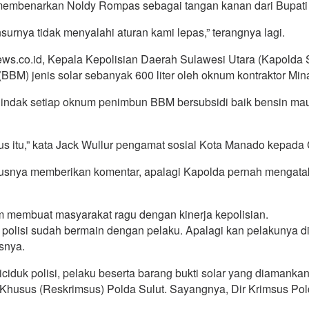
ri membenarkan Noldy Rompas sebagai tangan kanan dari Bupat
nsurnya tidak menyalahi aturan kami lepas,” terangnya lagi.
ews.co.id, Kepala Kepolisian Daerah Sulawesi Utara (Kapolda
BM) jenis solar sebanyak 600 liter oleh oknum kontraktor Mina
nindak setiap oknum penimbun BBM bersubsidi baik bensin mau
s itu,” kata Jack Wullur pengamat sosial Kota Manado kepada
seharusnya memberikan komentar, apalagi Kapolda pernah meng
 membuat masyarakat ragu dengan kinerja kepolisian.
u polisi sudah bermain dengan pelaku. Apalagi kan pelakunya d
snya.
diciduk polisi, pelaku beserta barang bukti solar yang diamank
Khusus (Reskrimsus) Polda Sulut. Sayangnya, Dir Krimsus Pold