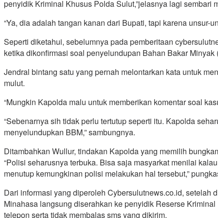
penyidik Kriminal Khusus Polda Sulut,”jelasnya lagi semba
“Ya, dia adalah tangan kanan dari Bupati, tapi karena unsur-u
Seperti diketahui, sebelumnya pada pemberitaan cybersulutn
ketika dikonfirmasi soal penyelundupan Bahan Bakar Minyak (B
Jendral bintang satu yang pernah melontarkan kata untuk me
mulut.
“Mungkin Kapolda malu untuk memberikan komentar soal kasu
“Sebenarnya sih tidak perlu tertutup seperti itu. Kapolda 
menyelundupkan BBM,” sambungnya.
Ditambahkan Wullur, tindakan Kapolda yang memilih bungkam
“Polisi seharusnya terbuka. Bisa saja masyarkat menilai kala
menutup kemungkinan polisi melakukan hal tersebut,” pungka
Dari informasi yang diperoleh Cybersulutnews.co.id, setelah 
Minahasa langsung diserahkan ke penyidik Reserse Kriminal 
telepon serta tidak membalas sms yang dikirim.