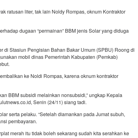
ratusan liter, tak lain Noldy Rompas, oknum Kontraktor
d terhadap dugaan “permainan” BBM jenis Solar yang diduga
ter di Stasiun Pengisian Bahan Bakar Umum (SPBU) Roong di
nggunakan mobil dinas Pemerintah Kabupaten (Pemkab)
ebut.
kembalikan ke Noldi Rompas, karena oknum kontraktor
bukan BBM subsidi melainkan nonsubsidi,” ungkap Kepala
utnews.co.id, Senin (24/11) siang tadi.
lar serta pelaku. “Setelah diamankan pada Jumat subuh,
ansi pembayaran.
lat merah itu tidak boleh sekarang sudah kita serahkan ke