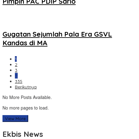
Pimpin PAC PDIP Sario
Gugatan Sejumlah Pala Era GSVL
Kandas di MA
1
2
3
…
335
Berikutnya
No More Posts Available.
No more pages to load.
View More
Ekbis News