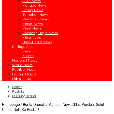
Sulut News
Manado News
Bitung News
Tomohon News
Minahasa News
Minsel News
Minut News
Bolmong Raya News
Mitra News
Nusa Utara News
Budaya Sulut
Kesenian
Kuliner
Nasional News
World News
Football News
Editorial News
Ekbis News
Home
Redaksi
Hubungi Kami
Homepage
/
Berita Daerah
/
Manado News
Gilas Persiba, Sulut
United Naik Ke Posisi 3