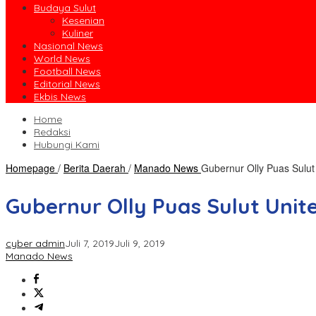
Budaya Sulut
Kesenian
Kuliner
Nasional News
World News
Football News
Editorial News
Ekbis News
Home
Redaksi
Hubungi Kami
Homepage
/
Berita Daerah
/
Manado News
Gubernur Olly Puas Sulut
Gubernur Olly Puas Sulut Uni
cyber admin
Juli 7, 2019
Juli 9, 2019
Manado News