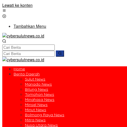
Lewati ke konten
Tambahkan Menu
Home
Berita Daerah
Sulut News
Manado News
Bitung News
Tomohon News
Minahasa News
Minsel News
Minut News
Bolmong Raya News
Mitra News
Nusa Utara News