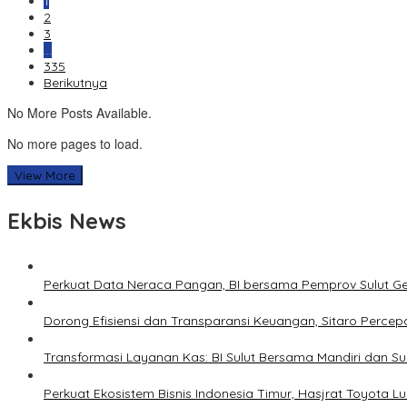
1
2
3
…
335
Berikutnya
No More Posts Available.
No more pages to load.
View More
Ekbis News
Perkuat Data Neraca Pangan, BI bersama Pemprov Sulut Genj
Dorong Efisiensi dan Transparansi Keuangan, Sitaro Percepat
Transformasi Layanan Kas: BI Sulut Bersama Mandiri dan S
Perkuat Ekosistem Bisnis Indonesia Timur, Hasjrat Toyota L