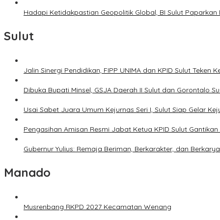
Hadapi Ketidakpastian Geopolitik Global, BI Sulut Paparkan
Sulut
Jalin Sinergi Pendidikan, FIPP UNIMA dan KPID Sulut Teken 
Dibuka Bupati Minsel, GSJA Daerah II Sulut dan Gorontalo 
Usai Sabet Juara Umum Kejurnas Seri I, Sulut Siap Gelar Ke
Pengasihan Amisan Resmi Jabat Ketua KPID Sulut Gantikan 
Gubernur Yulius: Remaja Beriman, Berkarakter, dan Berkary
Manado
Musrenbang RKPD 2027 Kecamatan Wenang