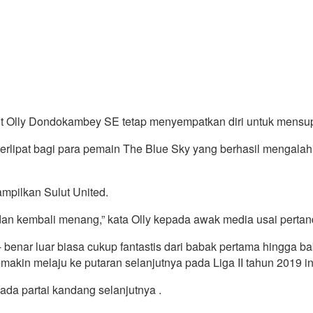
ut Olly Dondokambey SE tetap menyempatkan diri untuk mensu
rlipat bagi para pemain The Blue Sky yang berhasil mengalahk
mpilkan Sulut United.
an kembali menang,” kata Olly kepada awak media usai pertan
benar luar biasa cukup fantastis dari babak pertama hingga ba
akin melaju ke putaran selanjutnya pada Liga II tahun 2019 ini
da partai kandang selanjutnya .