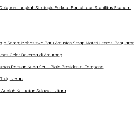
 Delapan Langkah Strategis Perkuat Rupiah dan Stabilitas Ekonomi
Kerja Sama; Mahasiswa Baru Antusias Serap Materi Literasi Penyiara
Sukses Gelar Rakerda di Amurang
jurnas Pacuan Kuda Seri II Piala Presiden di Tompaso
Truly Kerap
a Adalah Kekuatan Sulawesi Utara