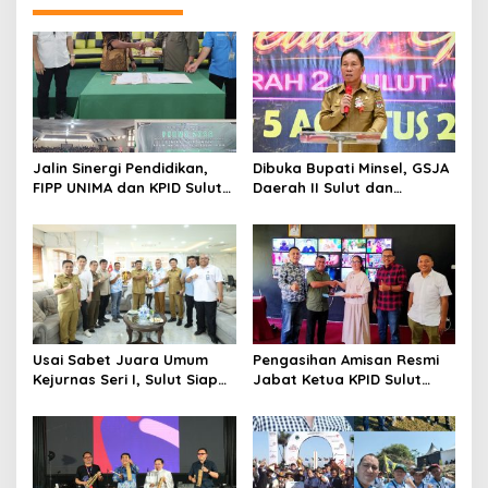
g
a
s
i
p
o
Jalin Sinergi Pendidikan,
Dibuka Bupati Minsel, GSJA
s
FIPP UNIMA dan KPID Sulut
Daerah II Sulut dan
Teken Kerja Sama;
Gorontalo Sukses Gelar
Mahasiswa Baru Antusias
Rakerda di Amurang
Serap Materi Literasi
Penyiaran
Usai Sabet Juara Umum
Pengasihan Amisan Resmi
Kejurnas Seri I, Sulut Siap
Jabat Ketua KPID Sulut
Gelar Kejurnas Pacuan
Gantikan Truly Kerap
Kuda Seri II Piala Presiden
di Tompaso