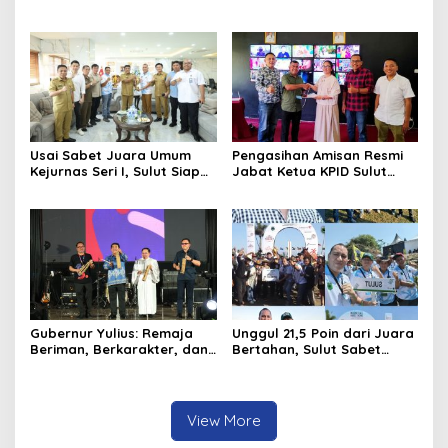
Teken Kerja Sama;
Gorontalo Sukses Gelar
Mahasiswa Baru Antusias
Rakerda di Amurang
Serap Materi Literasi
Penyiaran
Usai Sabet Juara Umum
Pengasihan Amisan Resmi
Kejurnas Seri I, Sulut Siap
Jabat Ketua KPID Sulut
Gelar Kejurnas Pacuan
Gantikan Truly Kerap
Kuda Seri II Piala Presiden
di Tompaso
Gubernur Yulius: Remaja
Unggul 21,5 Poin dari Juara
Beriman, Berkarakter, dan
Bertahan, Sulut Sabet
Berkarya Adalah Kekuatan
Gelar Juara Umum
Sulawesi Utara
Kejurnas Pordasi Seri I
Pangandaran
View More