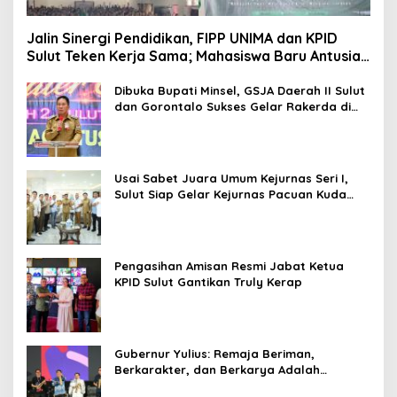
Jalin Sinergi Pendidikan, FIPP UNIMA dan KPID
Sulut Teken Kerja Sama; Mahasiswa Baru Antusias
Serap Materi Literasi Penyiaran
Dibuka Bupati Minsel, GSJA Daerah II Sulut
dan Gorontalo Sukses Gelar Rakerda di
Amurang
Usai Sabet Juara Umum Kejurnas Seri I,
Sulut Siap Gelar Kejurnas Pacuan Kuda
Seri II Piala Presiden di Tompaso
Pengasihan Amisan Resmi Jabat Ketua
KPID Sulut Gantikan Truly Kerap
Gubernur Yulius: Remaja Beriman,
Berkarakter, dan Berkarya Adalah
Kekuatan Sulawesi Utara