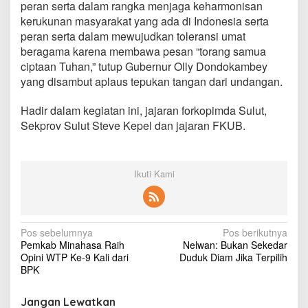
peran serta dalam rangka menjaga keharmonisan
kerukunan masyarakat yang ada di Indonesia serta
peran serta dalam mewujudkan toleransi umat
beragama karena membawa pesan “torang samua
ciptaan Tuhan,” tutup Gubernur Olly Dondokambey
yang disambut aplaus tepukan tangan dari undangan.
Hadir dalam kegiatan ini, jajaran forkopimda Sulut,
Sekprov Sulut Steve Kepel dan jajaran FKUB.
Ikuti Kami
N
Pos sebelumnya
Pos berikutnya
Pemkab Minahasa Raih
Nelwan: Bukan Sekedar
a
Opini WTP Ke-9 Kali dari
Duduk Diam Jika Terpilih
v
BPK
i
Jangan Lewatkan