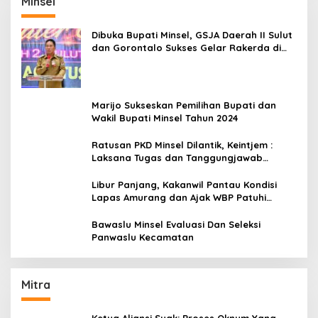
Minsel
Dibuka Bupati Minsel, GSJA Daerah II Sulut
dan Gorontalo Sukses Gelar Rakerda di
Amurang
Marijo Sukseskan Pemilihan Bupati dan
Wakil Bupati Minsel Tahun 2024
Ratusan PKD Minsel Dilantik, Keintjem :
Laksana Tugas dan Tanggungjawab
Dengan Baik
Libur Panjang, Kakanwil Pantau Kondisi
Lapas Amurang dan Ajak WBP Patuhi
Aturan Yang Berlaku
Bawaslu Minsel Evaluasi Dan Seleksi
Panwaslu Kecamatan
Mitra
Ketua Aliansi Suak: Proses Oknum Yang