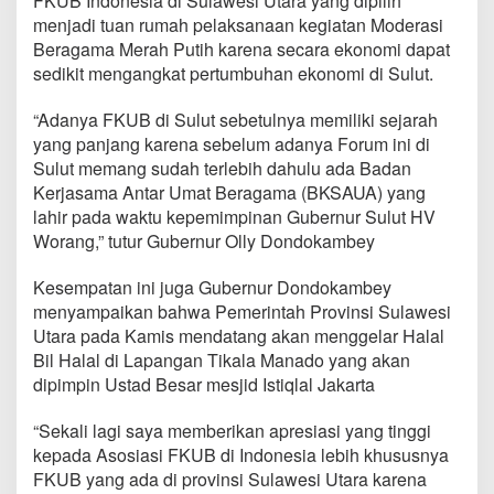
FKUB Indonesia di Sulawesi Utara yang dipilih
e
menjadi tuan rumah pelaksanaan kegiatan Moderasi
r
Beragama Merah Putih karena secara ekonomi dapat
a
s
sedikit mengangkat pertumbuhan ekonomi di Sulut.
i
B
“Adanya FKUB di Sulut sebetulnya memiliki sejarah
e
yang panjang karena sebelum adanya Forum ini di
r
Sulut memang sudah terlebih dahulu ada Badan
a
g
Kerjasama Antar Umat Beragama (BKSAUA) yang
a
lahir pada waktu kepemimpinan Gubernur Sulut HV
m
Worang,” tutur Gubernur Olly Dondokambey
a
Kesempatan ini juga Gubernur Dondokambey
menyampaikan bahwa Pemerintah Provinsi Sulawesi
Utara pada Kamis mendatang akan menggelar Halal
Bil Halal di Lapangan Tikala Manado yang akan
dipimpin Ustad Besar mesjid Istiqlal Jakarta
“Sekali lagi saya memberikan apresiasi yang tinggi
kepada Asosiasi FKUB di Indonesia lebih khususnya
FKUB yang ada di provinsi Sulawesi Utara karena