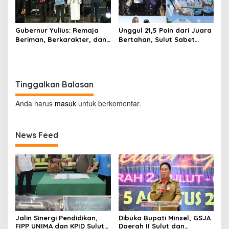
Gubernur Yulius: Remaja
Unggul 21,5 Poin dari Juara
Beriman, Berkarakter, dan
Bertahan, Sulut Sabet
Berkarya Adalah Kekuatan
Gelar Juara Umum
Sulawesi Utara
Kejurnas Pordasi Seri I
Pangandaran
Tinggalkan Balasan
Anda harus
masuk
untuk berkomentar.
News Feed
Jalin Sinergi Pendidikan,
Dibuka Bupati Minsel, GSJA
FIPP UNIMA dan KPID Sulut
Daerah II Sulut dan