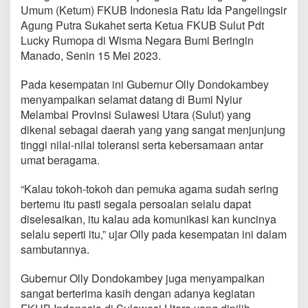
e
Umum (Ketum) FKUB Indonesia Ratu Ida Pangelingsir
r
Agung Putra Sukahet serta Ketua FKUB Sulut Pdt
p
Lucky Rumopa di Wisma Negara Bumi Beringin
e
Manado, Senin 15 Mei 2023.
r
a
n
Pada kesempatan ini Gubernur Olly Dondokambey
P
menyampaikan selamat datang di Bumi Nyiur
e
Melambai Provinsi Sulawesi Utara (Sulut) yang
n
dikenal sebagai daerah yang yang sangat menjunjung
t
i
tinggi nilai-nilai toleransi serta kebersamaan antar
n
umat beragama.
g
W
“Kalau tokoh-tokoh dan pemuka agama sudah sering
u
bertemu itu pasti segala persoalan selalu dapat
j
u
diselesaikan, itu kalau ada komunikasi kan kuncinya
d
selalu seperti itu,” ujar Olly pada kesempatan ini dalam
k
sambutannya.
a
n
Gubernur Olly Dondokambey juga menyampaikan
M
o
sangat berterima kasih dengan adanya kegiatan
d