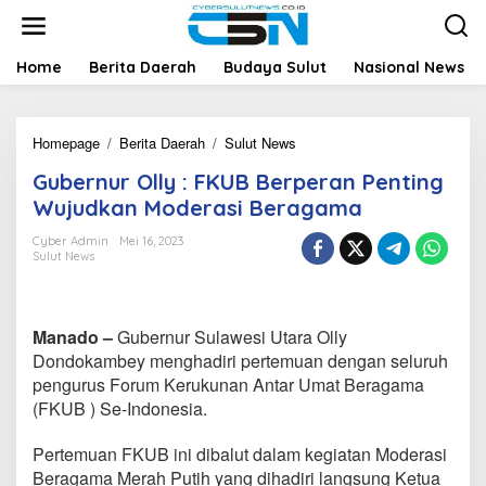
L
e
w
a
Home
Berita Daerah
Budaya Sulut
Nasional News
t
i
k
Homepage
/
Berita Daerah
/
Sulut News
G
e
u
k
Gubernur Olly : FKUB Berperan Penting
b
o
e
n
Wujudkan Moderasi Beragama
r
t
n
e
Cyber Admin
Mei 16, 2023
Sulut News
u
n
r
O
l
Manado –
Gubernur Sulawesi Utara Olly
l
y
Dondokambey menghadiri pertemuan dengan seluruh
:
pengurus Forum Kerukunan Antar Umat Beragama
F
(FKUB ) Se-Indonesia.
K
U
Pertemuan FKUB ini dibalut dalam kegiatan Moderasi
B
B
Beragama Merah Putih yang dihadiri langsung Ketua