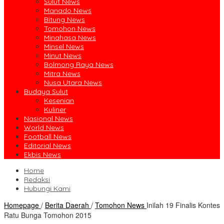
Sulut News
Manado News
Bitung News
Tomohon News
Minahasa News
Minsel News
Minut News
Bolmong Raya News
Mitra News
Nusa Utara News
Budaya Sulut
Kesenian
Kuliner
Nasional News
World News
Football News
Editorial News
Ekbis News
Home
Redaksi
Hubungi Kami
Homepage
/
Berita Daerah
/
Tomohon News
Inilah 19 Finalis Kontes
Ratu Bunga Tomohon 2015