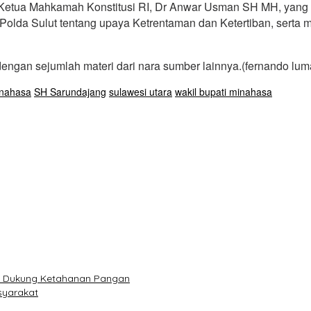
il Ketua Mahkamah Konstitusi RI, Dr Anwar Usman SH MH, ya
Polda Sulut tentang upaya Ketrentaman dan Ketertiban, serta m
dengan sejumlah materi dari nara sumber lainnya.(fernando lu
nahasa
SH Sarundajang
sulawesi utara
wakil bupati minahasa
r, Dukung Ketahanan Pangan
syarakat