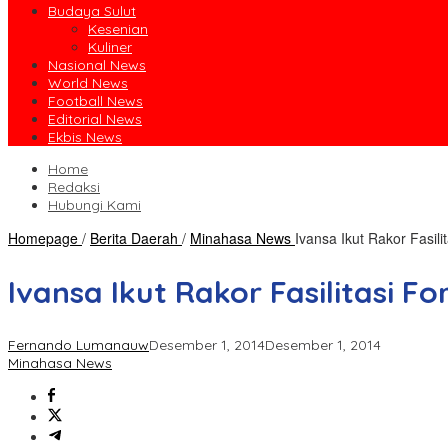
Budaya Sulut
Kesenian
Kuliner
Nasional News
World News
Football News
Editorial News
Ekbis News
Home
Redaksi
Hubungi Kami
Homepage
/
Berita Daerah
/
Minahasa News
Ivansa Ikut Rakor Fasi
Ivansa Ikut Rakor Fasilitasi
Fernando Lumanauw
Desember 1, 2014
Desember 1, 2014
Minahasa News