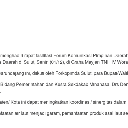
 menghadiri rapat fasilitasi Forum Komunikasi Pimpinan Daera
as Daerah di Sulut, Senin (01/12), di Graha Mayjen TNI HV Wo
rundajang ini, diikuti oleh Forkopimda Sulut, para Bupati/Wali
n Bidang Pemerintahan dan Kesra Sekdakab Minahasa, Drs De
.
n/ Kota ini dapat meningkatkan koordinasi/ sinergitas dalam 
aatan air laut menjadi garam, pemanfaatan produk asal laut s