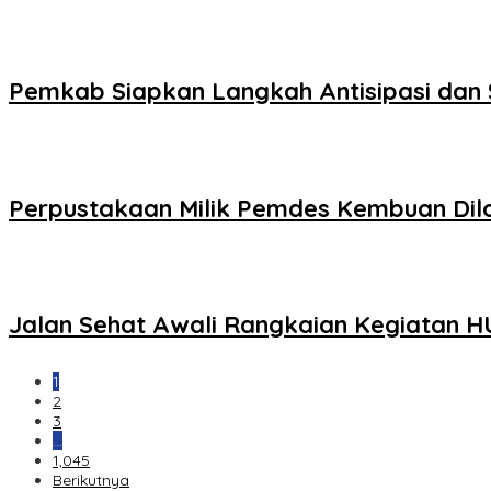
Pemkab Siapkan Langkah Antisipasi dan 
Perpustakaan Milik Pemdes Kembuan Di
Jalan Sehat Awali Rangkaian Kegiatan HU
1
2
3
…
1,045
Berikutnya