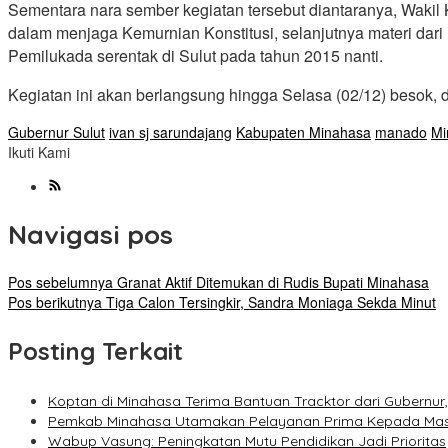
Sementara nara sember kegiatan tersebut diantaranya, Wak
dalam menjaga Kemurnian Konstitusi, selanjutnya materi dari 
Pemilukada serentak di Sulut pada tahun 2015 nanti.
Kegiatan ini akan berlangsung hingga Selasa (02/12) besok, 
Gubernur Sulut
ivan sj sarundajang
Kabupaten Minahasa
manado
Mi
Ikuti Kami
Navigasi pos
Pos sebelumnya
Granat Aktif Ditemukan di Rudis Bupati Minahasa
Pos berikutnya
Tiga Calon Tersingkir, Sandra Moniaga Sekda Minut
Posting Terkait
Koptan di Minahasa Terima Bantuan Tracktor dari Gubernu
Pemkab Minahasa Utamakan Pelayanan Prima Kepada Ma
Wabup Vasung: Peningkatan Mutu Pendidikan Jadi Prioritas