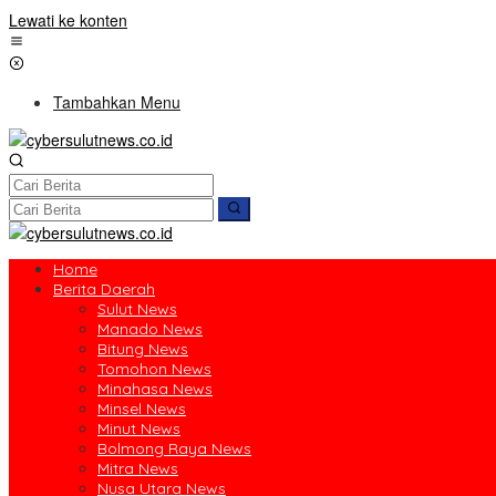
Lewati ke konten
Tambahkan Menu
Home
Berita Daerah
Sulut News
Manado News
Bitung News
Tomohon News
Minahasa News
Minsel News
Minut News
Bolmong Raya News
Mitra News
Nusa Utara News