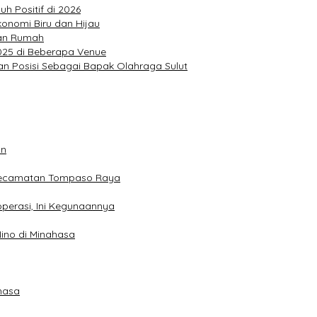
h Positif di 2026
konomi Biru dan Hijau
uan Rumah
2025 di Beberapa Venue
kan Posisi Sebagai Bapak Olahraga Sulut
an
 Kecamatan Tompaso Raya
perasi, Ini Kegunaannya
ino di Minahasa
hasa