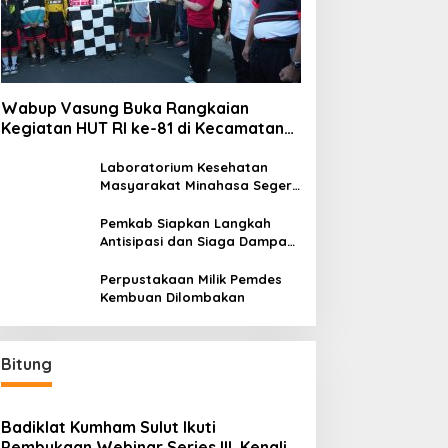
Wabup Vasung Buka Rangkaian
Kegiatan HUT RI ke-81 di Kecamatan
Tompaso Raya
Laboratorium Kesehatan
Masyarakat Minahasa Segera
Beroperasi, Ini Kegunaannya
Pemkab Siapkan Langkah
Antisipasi dan Siaga Dampak
El Nino di Minahasa
Perpustakaan Milik Pemdes
Kembuan Dilombakan
Bitung
Badiklat Kumham Sulut Ikuti
Pembukaan Webinar Series III, Kenali