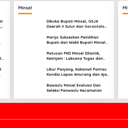
Minsel
Mi
at
Dibuka Bupati Minsel, GSJA
,
Daerah II Sulut dan Gorontalo
dam
Sukses Gelar Rakerda di
Amurang
Marijo Sukseskan Pemilihan
Bupati dan Wakil Bupati Minsel
Tahun 2024
Ratusan PKD Minsel Dilantik,
2
Keintjem : Laksana Tugas dan
Tanggungjawab Dengan Baik
2
Libur Panjang, Kakanwil Pantau
Kondisi Lapas Amurang dan Ajak
ar
WBP Patuhi Aturan Yang Berlaku
Bawaslu Minsel Evaluasi Dan
Seleksi Panwaslu Kecamatan