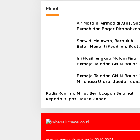
Minut
Air Mata di Airmadidi Atas, Sa
Rumah dan Pagar Dirobohkan
Harapan Keadilan Belum Pa
Sarwidi Melawan, Berpuluh
Bulan Menanti Keadilan, Saat
Eksekusi Menjelang Justru
Harapan Diuji
Ini Hasil lengkap Malam Final
Remaja Teladan GMIM Rayon 
Minut Tahun 2026
Remaja Teladan GMIM Rayon 
Minahasa Utara, Jaedon dan
Gracia Bersinar dan Raih Gel
Bergengsi
Kadis Kominfo Minut Beri Ucapan Selamat
Kepada Bupati Joune Ganda
www.cybersulutnews.co.id 2010-2025