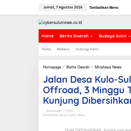
L
Tambahkan Menu
e
Jumat, 7 Agustus 2026
w
a
t
i
k
Home
Berita Daerah
Budaya Sulut
e
k
Home
Redaksi
Hubungi Kami
o
n
t
e
Homepage
/
Berita Daerah
/
Minahasa News
J
n
a
Jalan Desa Kulo-Su
l
a
Offroad, 3 Minggu 
n
D
Kunjung Dibersihka
e
s
a
November 7, 2016
K
Minahasa News
,
Sulut News
u
l
TIDAK DIPERHATIKAN : Kondisi ruas jalan
o