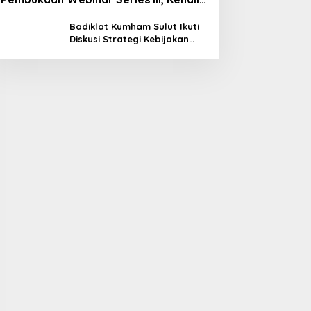
Potensimu Maksimalkan Performamu
Badiklat Kumham Sulut Ikuti
Diskusi Strategi Kebijakan
Permenkumham No 15 Tahun
2020