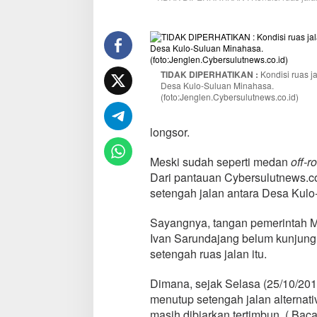
-
S
u
l
u
a
TIDAK DIPERHATIKAN :
Kondisi ruas j
Desa Kulo-Suluan Minahasa.
n
(foto:Jenglen.Cybersulutnews.co.id)
M
i
n
longsor.
a
h
Meski sudah seperti medan
off-r
a
Dari pantauan Cybersulutnews.co
s
a
setengah jalan antara Desa Kulo
J
a
Sayangnya, tangan pemerintah M
d
Ivan Sarundajang belum kunjung
i
setengah ruas jalan itu.
T
r
e
Dimana, sejak Selasa (25/10/20
k
menutup setengah jalan altern
O
masih dibiarkan tertimbun. ( Bac
f