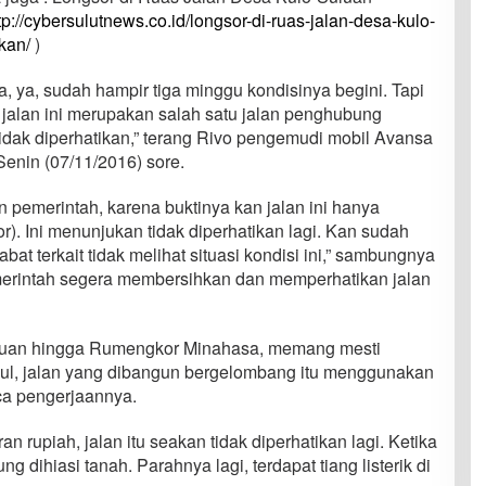
tp://cybersulutnews.co.id/longsor-di-ruas-jalan-desa-kulo-
kan/
)
 Ya, ya, sudah hampir tiga minggu kondisinya begini. Tapi
 jalan ini merupakan salah satu jalan penghubung
dak diperhatikan,” terang Rivo pengemudi mobil Avansa
 Senin (07/11/2016) sore.
 pemerintah, karena buktinya kan jalan ini hanya
or). Ini menunjukan tidak diperhatikan lagi. Kan sudah
bat terkait tidak melihat situasi kondisi ini,” sambungnya
rintah segera membersihkan dan memperhatikan jalan
uluan hingga Rumengkor Minahasa, memang mesti
sul, jalan yang dibangun bergelombang itu menggunakan
ca pengerjaannya.
n rupiah, jalan itu seakan tidak diperhatikan lagi. Ketika
g dihiasi tanah. Parahnya lagi, terdapat tiang listerik di