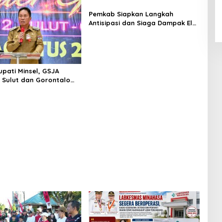
Pemkab Siapkan Langkah
Antisipasi dan Siaga Dampak El
Nino di Minahasa
upati Minsel, GSJA
I Sulut dan Gorontalo
elar Rakerda di