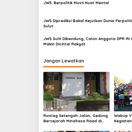
n
JWS: Berpolitik Musti Kuat Mental
i
p
o
JWS Diprediksi Bakal Kejutkan Dunia Perpolit
Sulut
s
JWS Sulit Dibendung, Calon Anggota DPR-RI I
Makin Dicintai Rakyat
Jangan Lewatkan
Ruislag Setengah Jalan, Gedung
Wabup V
Bersejarah Minahasa Raad di
Kegiatan 
Titik Nol Manado Milik TNI-AL
Kecamat