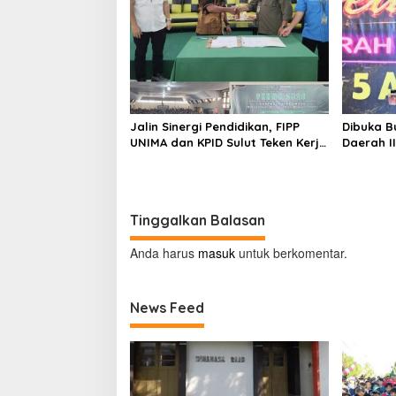
Jalin Sinergi Pendidikan, FIPP
Dibuka B
UNIMA dan KPID Sulut Teken Kerja
Daerah I
Sama; Mahasiswa Baru Antusias
Sukses G
Serap Materi Literasi Penyiaran
Amurang
Tinggalkan Balasan
Anda harus
masuk
untuk berkomentar.
News Feed