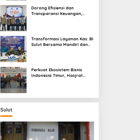
Dorong Efisiensi dan
Transparansi Keuangan,
Sitaro Percepat Laju
Digitalisasi Transaksi
Bersama BI Sulut
Transformasi Layanan Kas: BI
Sulut Bersama Mandiri dan
SulutGo Luncurkan Sentra
Kas Mitra Utama, Jangkau
Wilayah Kepulauan
Perkuat Ekosistem Bisnis
Indonesia Timur, Hasjrat
Toyota Luncurkan New Hilux
Generasi ke-9 di Manado
Sulut