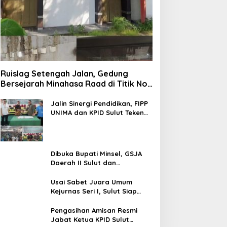
Ruislag Setengah Jalan, Gedung
Bersejarah Minahasa Raad di Titik Nol
Manado Milik TNI-AL
Jalin Sinergi Pendidikan, FIPP
UNIMA dan KPID Sulut Teken
Kerja Sama; Mahasiswa Baru
Antusias Serap Materi Literasi
Penyiaran
Dibuka Bupati Minsel, GSJA
Daerah II Sulut dan
Gorontalo Sukses Gelar
Rakerda di Amurang
Usai Sabet Juara Umum
Kejurnas Seri I, Sulut Siap
Gelar Kejurnas Pacuan Kuda
Seri II Piala Presiden di
Pengasihan Amisan Resmi
Tompaso
Jabat Ketua KPID Sulut