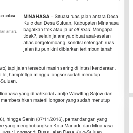
MINAHASA
– Situasi ruas jalan antara Desa
Kulo dan Desa Suluan, Kabupaten Minahasa
bagaikan trek atau jalur
off-road
. Mengapa
alan antara
tidak?, selain jalannya dibuat asal-asalan
alias bergelombang, kondisi setengah ruas
jalan itu pun kini dibiarkan tertimbun tanah
oad,
tapi jalan tersebut masih sering dilintasi kendaraan.
.id, hampir tiga minggu longsor sudah menutup
-Suluan.
inahasa yang dinahkodai Jantje Wowiling Sajow dan
 membersihkan materil longsor yang sudah menutup
16), hingga Senin (07/11/2016), pemandangan yang
ative yang menghubungkan Kota Manado dan Minahasa
a juga : Longsor di Ruas Jalan Desa Kulo-Suluan