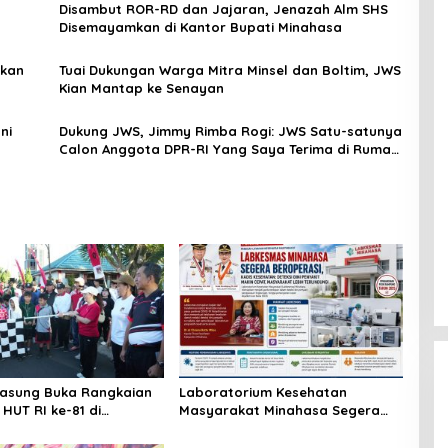
Disambut ROR-RD dan Jajaran, Jenazah Alm SHS
Disemayamkan di Kantor Bupati Minahasa
ikan
Tuai Dukungan Warga Mitra Minsel dan Boltim, JWS
Kian Mantap ke Senayan
ni
Dukung JWS, Jimmy Rimba Rogi: JWS Satu-satunya
Calon Anggota DPR-RI Yang Saya Terima di Rumah
Saya
asung Buka Rangkaian
Laboratorium Kesehatan
HUT RI ke-81 di
Masyarakat Minahasa Segera
an Tompaso Raya
Beroperasi, Ini Kegunaannya