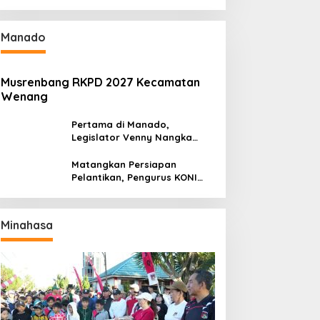
Gantikan Truly Kerap
Manado
Musrenbang RKPD 2027 Kecamatan
Wenang
Pertama di Manado,
Legislator Venny Nangka
Ramaikan Figura Kampung
Titiwungen Utara
Matangkan Persiapan
Pelantikan, Pengurus KONI
Manado Gelar Rapat
Perdana
Minahasa