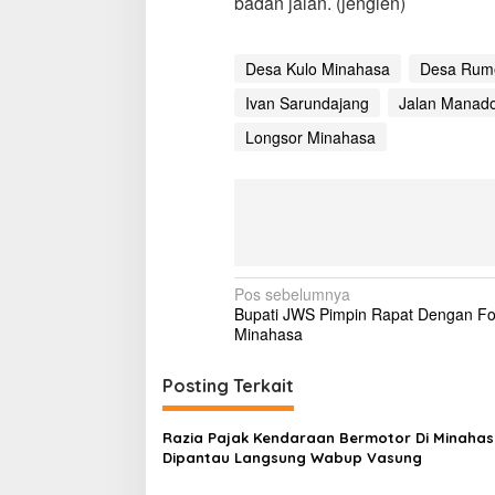
badan jalan. (jenglen)
n
g
s
o
Desa Kulo Minahasa
Desa Rum
r
T
Ivan Sarundajang
Jalan Manad
a
Longsor Minahasa
k
K
u
n
j
u
n
g
N
Pos sebelumnya
D
Bupati JWS Pimpin Rapat Dengan F
i
a
Minahasa
b
v
e
r
i
Posting Terkait
s
g
i
h
Razia Pajak Kendaraan Bermotor Di Minaha
a
k
Dipantau Langsung Wabup Vasung
s
a