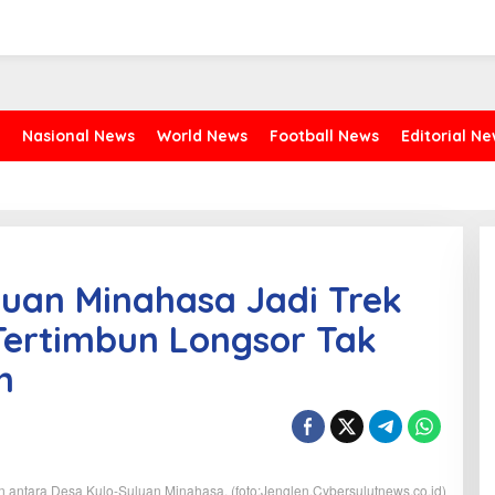
Nasional News
World News
Football News
Editorial N
luan Minahasa Jadi Trek
Tertimbun Longsor Tak
n
 antara Desa Kulo-Suluan Minahasa. (foto:Jenglen.Cybersulutnews.co.id)