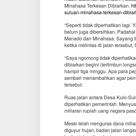
Minahasa Terkesan Dibiarkan.
f
ht
r
suluan-minahasa-terkesan-dibiar
o
a
“Seperti tidak diperhatikan lagi.
d
belum juga dibersihkan. Padahal
,
Manado dan Minahasa. Sayang ti
3
M
ketika melintas di jalan tersebut,
i
n
“Saya ngomong tidak diperhatikan
g
dibiarkan begini (tertimbun longs
g
hampir tiga minggu. Apa para peja
u
T
sembari menambahkan agar peme
e
tersebut.
r
t
Ruas jalan antara Desa Kulo-S
i
diperhatikan pemerintah. Menyu
m
b
miliaran rupiah uang negara pas
u
n
Meski telah menguras dana miliara
L
diguyur hujan, badan jalan langsun
o