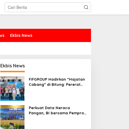
ews
Ekbis News
Ekbis News
FIFGROUP Hadirkan “Hajatan
Cabang” di Bitung: Pererat
Silaturahmi, Dukung Ekonomi
Lokal & Tawarkan Beragam
Promo Khusus
Perkuat Data Neraca
Pangan, BI bersama Pemprov
Sulut Genjot Stabilitas Harga
dan Kendalikan Inflasi