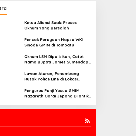
tra
Ketua Aliansi Suak: Proses
Oknum Yang Bersalah
Pencak Perayaan Hapsa WKI
Sinode GMIM di Tombatu
Oknum LSM Dipolisikan, Catut
Nama Bupati James Sumendap
dan Tipu Investor Rp 200 Juta
Lawan Aturan, Penambang
Rusak Police Line di Lokasi
Tambang di Mitra: Tangkap
Mereka!!
Pengurus Panji Yosua GMIM
Nazareth Oarai Jepang Dilantik.
Sumendap: Panji Yosua harus
Menjaga Dan Melindungi Jemaat