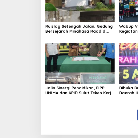
Ruislag Setengah Jalan, Gedung
Wabup V
Bersejarah Minahasa Raad di
Kegiatan 
Titik Nol Manado Milik TNI-AL
Kecamat
Jalin Sinergi Pendidikan, FIPP
Dibuka B
UNIMA dan KPID Sulut Teken Kerja
Daerah I
Sama; Mahasiswa Baru Antusias
Sukses G
Serap Materi Literasi Penyiaran
Amurang