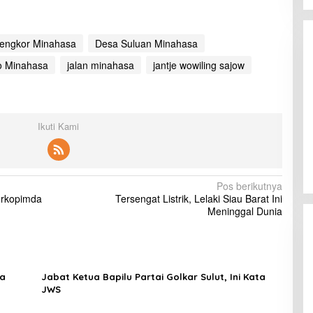
engkor Minahasa
Desa Suluan Minahasa
o Minahasa
jalan minahasa
jantje wowiling sajow
Ikuti Kami
Pos berikutnya
orkopimda
Tersengat Listrik, Lelaki Siau Barat Ini
Meninggal Dunia
sa
Jabat Ketua Bapilu Partai Golkar Sulut, Ini Kata
JWS