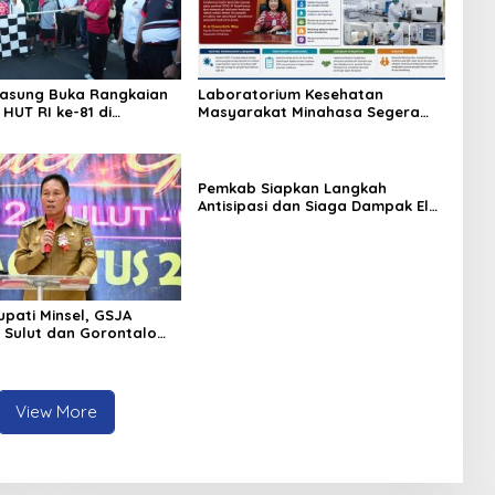
asung Buka Rangkaian
Laboratorium Kesehatan
HUT RI ke-81 di
Masyarakat Minahasa Segera
an Tompaso Raya
Beroperasi, Ini Kegunaannya
Pemkab Siapkan Langkah
Antisipasi dan Siaga Dampak El
Nino di Minahasa
upati Minsel, GSJA
I Sulut dan Gorontalo
elar Rakerda di
View More