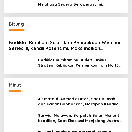
Minahasa Segera Beroperasi, Ini
Kegunaannya
Bitung
Badiklat Kumham Sulut Ikuti Pembukaan Webinar
Series III, Kenali Potensimu Maksimalkan
Performamu
Badiklat Kumham Sulut Ikuti Diskusi
Strategi Kebijakan Permenkumham No 15
Tahun 2020
Minut
Air Mata di Airmadidi Atas, Saat Rumah
dan Pagar Dirobohkan, Harapan Keadilan
Belum Padam
Sarwidi Melawan, Berpuluh Bulan Menanti
Keadilan, Saat Eksekusi Menjelang Justru
Harapan Diuji
Ini Hasil lengkap Malam Final Remaja