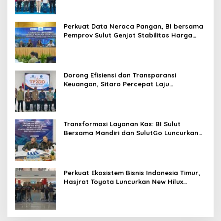
Promo Khusus
Perkuat Data Neraca Pangan, BI bersama
Pemprov Sulut Genjot Stabilitas Harga
dan Kendalikan Inflasi
Dorong Efisiensi dan Transparansi
Keuangan, Sitaro Percepat Laju
Digitalisasi Transaksi Bersama BI Sulut
Transformasi Layanan Kas: BI Sulut
Bersama Mandiri dan SulutGo Luncurkan
Sentra Kas Mitra Utama, Jangkau Wilayah
Kepulauan
Perkuat Ekosistem Bisnis Indonesia Timur,
Hasjrat Toyota Luncurkan New Hilux
Generasi ke-9 di Manado