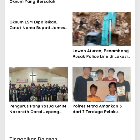
s
Oknum Yang Bersalah
Oknum LSM Dipolisikan,
Catut Nama Bupati James
Sumendap dan Tipu
Investor Rp 200 Juta
Lawan Aturan, Penambang
Rusak Police Line di Lokasi
Tambang di Mitra: Tangkap
Mereka!!
Pengurus Panji Yosua GMIM
Polres Mitra Amankan 6
Nazareth Oarai Jepang
dari 7 Terduga Pelaku
Dilantik. Sumendap: Panji
Penganiayaan Berujung
Yosua harus Menjaga Dan
Tewasnya Korban di
Melindungi Jemaat
Watuliney
Tinggalkan Balasan