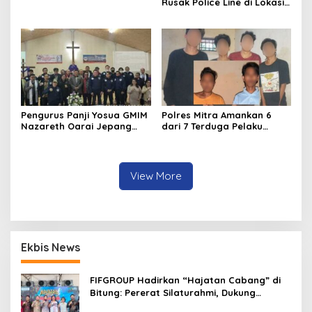
Rusak Police Line di Lokasi
Tambang di Mitra: Tangkap
Mereka!!
Pengurus Panji Yosua GMIM
Polres Mitra Amankan 6
Nazareth Oarai Jepang
dari 7 Terduga Pelaku
Dilantik. Sumendap: Panji
Penganiayaan Berujung
Yosua harus Menjaga Dan
Tewasnya Korban di
Melindungi Jemaat
Watuliney
View More
Ekbis News
FIFGROUP Hadirkan “Hajatan Cabang” di
Bitung: Pererat Silaturahmi, Dukung
Ekonomi Lokal & Tawarkan Beragam