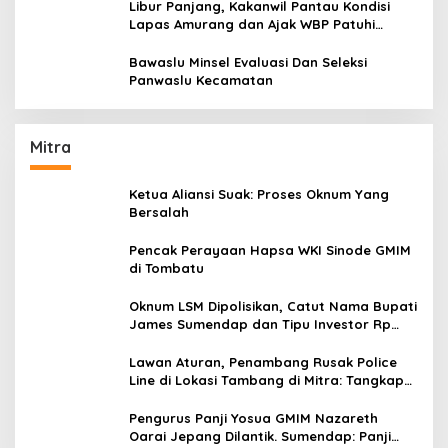
Libur Panjang, Kakanwil Pantau Kondisi
Lapas Amurang dan Ajak WBP Patuhi
Aturan Yang Berlaku
Bawaslu Minsel Evaluasi Dan Seleksi
Panwaslu Kecamatan
Mitra
Ketua Aliansi Suak: Proses Oknum Yang
Bersalah
Pencak Perayaan Hapsa WKI Sinode GMIM
di Tombatu
Oknum LSM Dipolisikan, Catut Nama Bupati
James Sumendap dan Tipu Investor Rp
200 Juta
Lawan Aturan, Penambang Rusak Police
Line di Lokasi Tambang di Mitra: Tangkap
Mereka!!
Pengurus Panji Yosua GMIM Nazareth
Oarai Jepang Dilantik. Sumendap: Panji