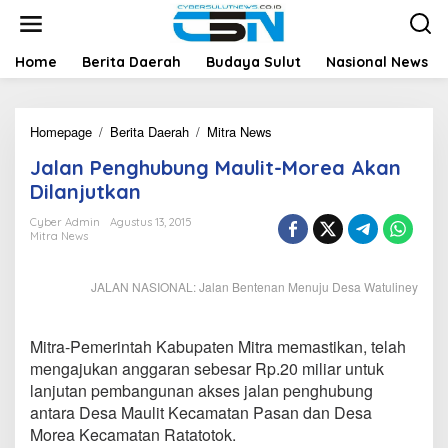
L
e
w
a
Home
Berita Daerah
Budaya Sulut
Nasional News
t
i
k
Homepage
/
Berita Daerah
/
Mitra News
J
e
a
k
Jalan Penghubung Maulit-Morea Akan
l
o
a
n
Dilanjutkan
n
t
P
e
Cyber Admin
Agustus 13, 2015
Mitra News
e
n
n
g
JALAN NASIONAL: Jalan Bentenan Menuju Desa Watuliney
h
u
b
Mitra-Pemerintah Kabupaten Mitra memastikan, telah
u
n
mengajukan anggaran sebesar Rp.20 miliar untuk
g
lanjutan pembangunan akses jalan penghubung
M
antara Desa Maulit Kecamatan Pasan dan Desa
a
Morea Kecamatan Ratatotok.
u