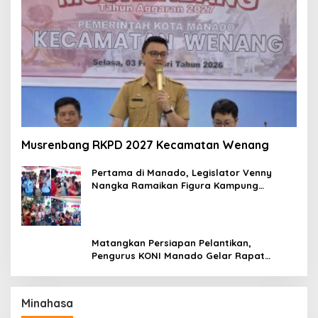
Musrenbang RKPD 2027 Kecamatan Wenang
Pertama di Manado, Legislator Venny
Nangka Ramaikan Figura Kampung
Titiwungen Utara
Matangkan Persiapan Pelantikan,
Pengurus KONI Manado Gelar Rapat
Perdana
Minahasa