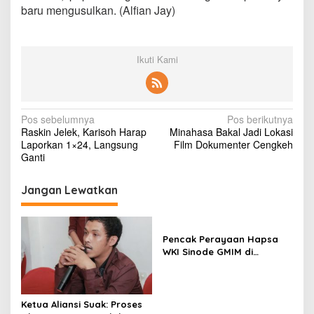
baru mengusulkan. (Alfian Jay)
Ikuti Kami
N
Pos sebelumnya
Pos berikutnya
Raskin Jelek, Karisoh Harap
Minahasa Bakal Jadi Lokasi
a
Laporkan 1×24, Langsung
Film Dokumenter Cengkeh
v
Ganti
i
Jangan Lewatkan
g
a
s
Pencak Perayaan Hapsa
WKI Sinode GMIM di
i
Tombatu
p
o
Ketua Aliansi Suak: Proses