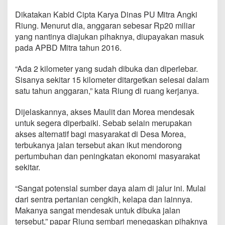
l
i
Dikatakan Kabid Cipta Karya Dinas PU Mitra Angki
t
Riung. Menurut dia, anggaran sebesar Rp20 miliar
-
yang nantinya diajukan pihaknya, diupayakan masuk
M
pada APBD Mitra tahun 2016.
o
r
e
“Ada 2 kilometer yang sudah dibuka dan diperlebar.
a
Sisanya sekitar 15 kilometer ditargetkan selesai dalam
A
satu tahun anggaran,” kata Riung di ruang kerjanya.
k
a
Dijelaskannya, akses Maulit dan Morea mendesak
n
D
untuk segera diperbaiki. Sebab selain merupakan
i
akses alternatif bagi masyarakat di Desa Morea,
l
terbukanya jalan tersebut akan ikut mendorong
a
pertumbuhan dan peningkatan ekonomi masyarakat
n
sekitar.
j
u
t
“Sangat potensial sumber daya alam di jalur ini. Mulai
k
dari sentra pertanian cengkih, kelapa dan lainnya.
a
Makanya sangat mendesak untuk dibuka jalan
n
tersebut,” papar Riung sembari menegaskan pihaknya