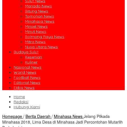
Sulut News
Manado News
Bitung News
Tomohon News
Minahasa News
Minsel News
Minut News
Bolmong Raya News
Mitra News
Nusa Utara News
Budaya Sulut
Kesenian
Kuliner
Nasional News
World News
Football News
Editorial News
Ekbis News
Home
Redaksi
Hubungi Kami
Homepage
/
Berita Daerah
/
Minahasa News
Jelang Pilkada
Minahasa 2018, Lima Desa di Minahasa Jadi Percontohan Mutarlih