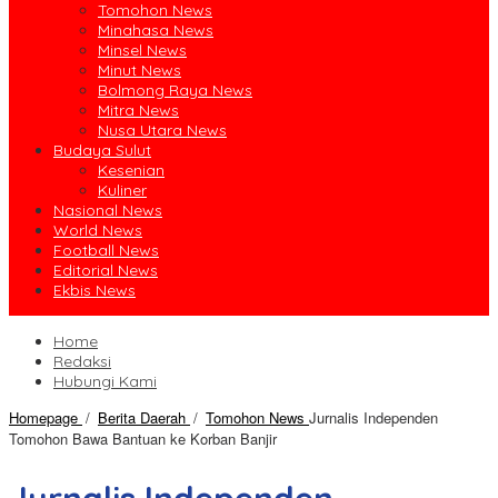
Tomohon News
Minahasa News
Minsel News
Minut News
Bolmong Raya News
Mitra News
Nusa Utara News
Budaya Sulut
Kesenian
Kuliner
Nasional News
World News
Football News
Editorial News
Ekbis News
Home
Redaksi
Hubungi Kami
Homepage
/
Berita Daerah
/
Tomohon News
Jurnalis Independen
Tomohon Bawa Bantuan ke Korban Banjir