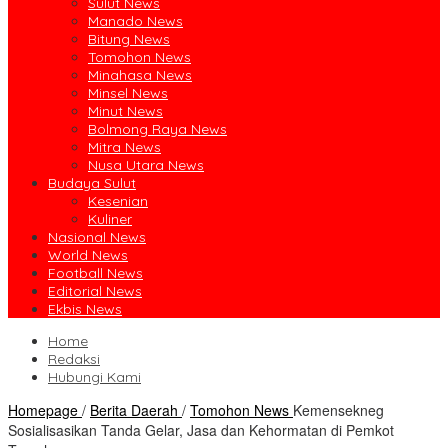
Sulut News
Manado News
Bitung News
Tomohon News
Minahasa News
Minsel News
Minut News
Bolmong Raya News
Mitra News
Nusa Utara News
Budaya Sulut
Kesenian
Kuliner
Nasional News
World News
Football News
Editorial News
Ekbis News
Home
Redaksi
Hubungi Kami
Homepage
/
Berita Daerah
/
Tomohon News
Kemensekneg
Sosialisasikan Tanda Gelar, Jasa dan Kehormatan di Pemkot