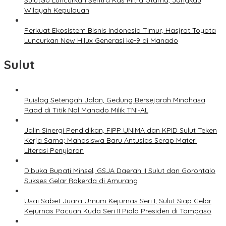
SulutGo Luncurkan Sentra Kas Mitra Utama, Jangkau
Wilayah Kepulauan
Perkuat Ekosistem Bisnis Indonesia Timur, Hasjrat Toyota
Luncurkan New Hilux Generasi ke-9 di Manado
Sulut
Ruislag Setengah Jalan, Gedung Bersejarah Minahasa
Raad di Titik Nol Manado Milik TNI-AL
Jalin Sinergi Pendidikan, FIPP UNIMA dan KPID Sulut Teken
Kerja Sama; Mahasiswa Baru Antusias Serap Materi
Literasi Penyiaran
Dibuka Bupati Minsel, GSJA Daerah II Sulut dan Gorontalo
Sukses Gelar Rakerda di Amurang
Usai Sabet Juara Umum Kejurnas Seri I, Sulut Siap Gelar
Kejurnas Pacuan Kuda Seri II Piala Presiden di Tompaso