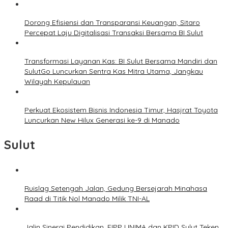
Dorong Efisiensi dan Transparansi Keuangan, Sitaro
Percepat Laju Digitalisasi Transaksi Bersama BI Sulut
Transformasi Layanan Kas: BI Sulut Bersama Mandiri dan
SulutGo Luncurkan Sentra Kas Mitra Utama, Jangkau
Wilayah Kepulauan
Perkuat Ekosistem Bisnis Indonesia Timur, Hasjrat Toyota
Luncurkan New Hilux Generasi ke-9 di Manado
Sulut
Ruislag Setengah Jalan, Gedung Bersejarah Minahasa
Raad di Titik Nol Manado Milik TNI-AL
Jalin Sinergi Pendidikan, FIPP UNIMA dan KPID Sulut Teken