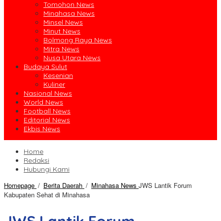
Tomohon News
Minahasa News
Minsel News
Minut News
Bolmong Raya News
Mitra News
Nusa Utara News
Budaya Sulut
Kesenian
Kuliner
Nasional News
World News
Football News
Editorial News
Ekbis News
Home
Redaksi
Hubungi Kami
Homepage
/
Berita Daerah
/
Minahasa News
JWS Lantik Forum
Kabupaten Sehat di Minahasa