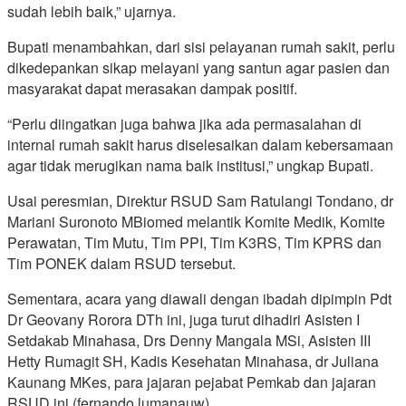
sudah lebih baik,” ujarnya.
Bupati menambahkan, dari sisi pelayanan rumah sakit, perlu
dikedepankan sikap melayani yang santun agar pasien dan
masyarakat dapat merasakan dampak positif.
“Perlu diingatkan juga bahwa jika ada permasalahan di
internal rumah sakit harus diselesaikan dalam kebersamaan
agar tidak merugikan nama baik institusi,” ungkap Bupati.
Usai peresmian, Direktur RSUD Sam Ratulangi Tondano, dr
Mariani Suronoto MBiomed melantik Komite Medik, Komite
Perawatan, Tim Mutu, Tim PPI, Tim K3RS, Tim KPRS dan
Tim PONEK dalam RSUD tersebut.
Sementara, acara yang diawali dengan ibadah dipimpin Pdt
Dr Geovany Rorora DTh ini, juga turut dihadiri Asisten I
Setdakab Minahasa, Drs Denny Mangala MSi, Asisten III
Hetty Rumagit SH, Kadis Kesehatan Minahasa, dr Juliana
Kaunang MKes, para jajaran pejabat Pemkab dan jajaran
RSUD ini.(fernando lumanauw)