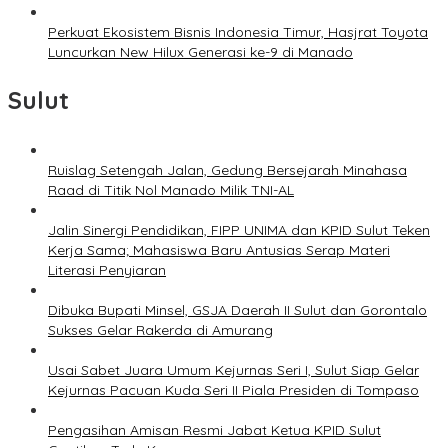
Perkuat Ekosistem Bisnis Indonesia Timur, Hasjrat Toyota
Luncurkan New Hilux Generasi ke-9 di Manado
Sulut
Ruislag Setengah Jalan, Gedung Bersejarah Minahasa
Raad di Titik Nol Manado Milik TNI-AL
Jalin Sinergi Pendidikan, FIPP UNIMA dan KPID Sulut Teken
Kerja Sama; Mahasiswa Baru Antusias Serap Materi
Literasi Penyiaran
Dibuka Bupati Minsel, GSJA Daerah II Sulut dan Gorontalo
Sukses Gelar Rakerda di Amurang
Usai Sabet Juara Umum Kejurnas Seri I, Sulut Siap Gelar
Kejurnas Pacuan Kuda Seri II Piala Presiden di Tompaso
Pengasihan Amisan Resmi Jabat Ketua KPID Sulut