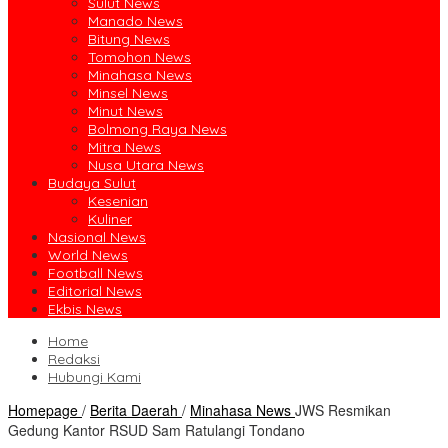
Sulut News
Manado News
Bitung News
Tomohon News
Minahasa News
Minsel News
Minut News
Bolmong Raya News
Mitra News
Nusa Utara News
Budaya Sulut
Kesenian
Kuliner
Nasional News
World News
Football News
Editorial News
Ekbis News
Home
Redaksi
Hubungi Kami
Homepage
/
Berita Daerah
/
Minahasa News
JWS Resmikan
Gedung Kantor RSUD Sam Ratulangi Tondano