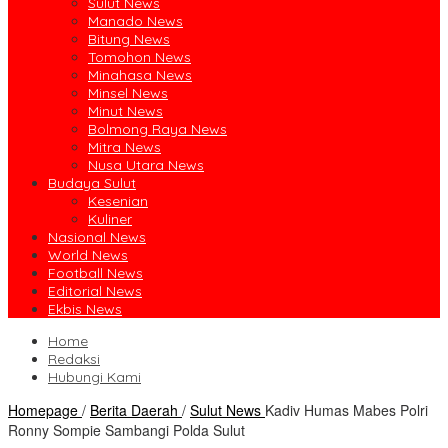
Sulut News
Manado News
Bitung News
Tomohon News
Minahasa News
Minsel News
Minut News
Bolmong Raya News
Mitra News
Nusa Utara News
Budaya Sulut
Kesenian
Kuliner
Nasional News
World News
Football News
Editorial News
Ekbis News
Home
Redaksi
Hubungi Kami
Homepage
/
Berita Daerah
/
Sulut News
Kadiv Humas Mabes Polri
Ronny Sompie Sambangi Polda Sulut