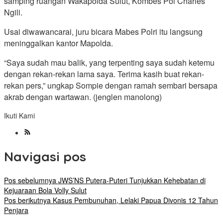
samping ruangan Wakapolda Sulut, Kombes Pol Charles
Ngili.
Usai diwawancarai, juru bicara Mabes Polri itu langsung
meninggalkan kantor Mapolda.
“Saya sudah mau balik, yang terpenting saya sudah ketemu
dengan rekan-rekan lama saya. Terima kasih buat rekan-
rekan pers,” ungkap Sompie dengan ramah sembari bersapa
akrab dengan wartawan. (jenglen manolong)
Ikuti Kami
Navigasi pos
Pos sebelumnya
JWS’NS Putera-Puteri Tunjukkan Kehebatan di
Kejuaraan Bola Volly Sulut
Pos berikutnya
Kasus Pembunuhan, Lelaki Papua Divonis 12 Tahun
Penjara