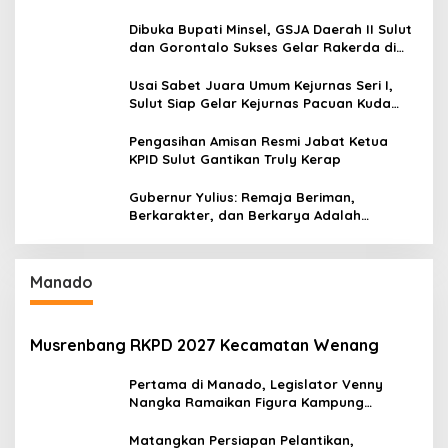
Serap Materi Literasi Penyiaran
Dibuka Bupati Minsel, GSJA Daerah II Sulut
dan Gorontalo Sukses Gelar Rakerda di
Amurang
Usai Sabet Juara Umum Kejurnas Seri I,
Sulut Siap Gelar Kejurnas Pacuan Kuda
Seri II Piala Presiden di Tompaso
Pengasihan Amisan Resmi Jabat Ketua
KPID Sulut Gantikan Truly Kerap
Gubernur Yulius: Remaja Beriman,
Berkarakter, dan Berkarya Adalah
Kekuatan Sulawesi Utara
Manado
Musrenbang RKPD 2027 Kecamatan Wenang
Pertama di Manado, Legislator Venny
Nangka Ramaikan Figura Kampung
Titiwungen Utara
Matangkan Persiapan Pelantikan,