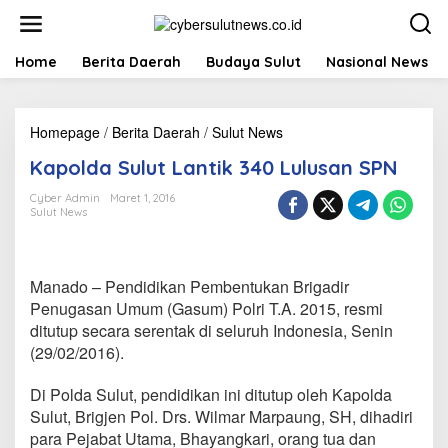
L
e
w
a
Home
Berita Daerah
Budaya Sulut
Nasional News
t
i
k
Homepage
/
Berita Daerah
/
Sulut News
K
e
a
k
Kapolda Sulut Lantik 340 Lulusan SPN
p
o
o
n
Cyber Admin
Maret 1, 2016
l
t
Sulut News
d
e
a
n
S
u
Manado – Pendidikan Pembentukan Brigadir
l
Penugasan Umum (Gasum) Polri T.A. 2015, resmi
u
ditutup secara serentak di seluruh Indonesia, Senin
t
L
(29/02/2016).
a
n
Di Polda Sulut, pendidikan ini ditutup oleh Kapolda
t
Sulut, Brigjen Pol. Drs. Wilmar Marpaung, SH, dihadiri
i
para Pejabat Utama, Bhayangkari, orang tua dan
k