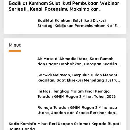
Badiklat Kumham Sulut Ikuti Pembukaan Webinar
Series III, Kenali Potensimu Maksimalkan
Performamu
Badiklat Kumham Sulut Ikuti Diskusi
Strategi Kebijakan Permenkumham No 15
Tahun 2020
Minut
Air Mata di Airmadidi Atas, Saat Rumah
dan Pagar Dirobohkan, Harapan Keadilan
Belum Padam
Sarwidi Melawan, Berpuluh Bulan Menanti
Keadilan, Saat Eksekusi Menjelang Justru
Harapan Diuji
Ini Hasil lengkap Malam Final Remaja
Teladan GMIM Rayon 2 Minut Tahun 2026
Remaja Teladan GMIM Rayon 2 Minahasa
Utara, Jaedon dan Gracia Bersinar dan
Raih Gelar Bergengsi
Kadis Kominfo Minut Beri Ucapan Selamat Kepada Bupati
Joune Ganda