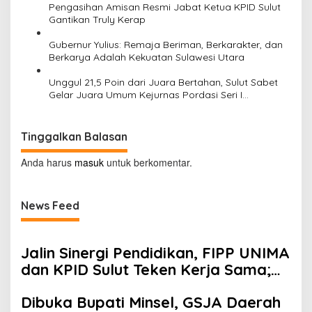
Pengasihan Amisan Resmi Jabat Ketua KPID Sulut
Gantikan Truly Kerap
Gubernur Yulius: Remaja Beriman, Berkarakter, dan
Berkarya Adalah Kekuatan Sulawesi Utara
Unggul 21,5 Poin dari Juara Bertahan, Sulut Sabet
Gelar Juara Umum Kejurnas Pordasi Seri I
Pangandaran
Tinggalkan Balasan
Anda harus
masuk
untuk berkomentar.
News Feed
Jalin Sinergi Pendidikan, FIPP UNIMA
dan KPID Sulut Teken Kerja Sama;
Mahasiswa Baru Antusias Serap
Dibuka Bupati Minsel, GSJA Daerah
Materi Literasi Penyiaran