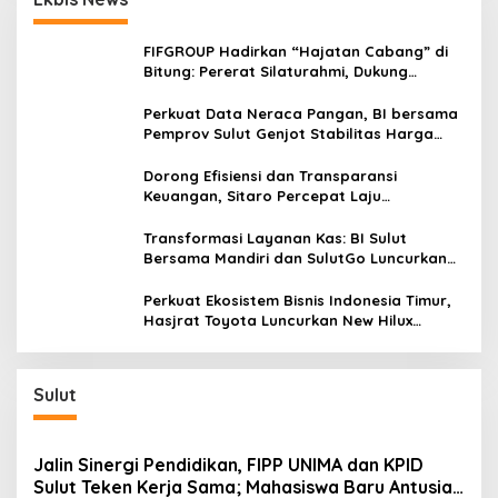
FIFGROUP Hadirkan “Hajatan Cabang” di
Bitung: Pererat Silaturahmi, Dukung
Ekonomi Lokal & Tawarkan Beragam
Promo Khusus
Perkuat Data Neraca Pangan, BI bersama
Pemprov Sulut Genjot Stabilitas Harga
dan Kendalikan Inflasi
Dorong Efisiensi dan Transparansi
Keuangan, Sitaro Percepat Laju
Digitalisasi Transaksi Bersama BI Sulut
Transformasi Layanan Kas: BI Sulut
Bersama Mandiri dan SulutGo Luncurkan
Sentra Kas Mitra Utama, Jangkau Wilayah
Kepulauan
Perkuat Ekosistem Bisnis Indonesia Timur,
Hasjrat Toyota Luncurkan New Hilux
Generasi ke-9 di Manado
Sulut
Jalin Sinergi Pendidikan, FIPP UNIMA dan KPID
Sulut Teken Kerja Sama; Mahasiswa Baru Antusias