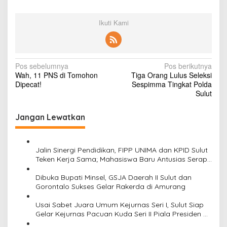
Ikuti Kami
N
Pos sebelumnya
Pos berikutnya
Wah, 11 PNS di Tomohon
Tiga Orang Lulus Seleksi
a
Dipecat!
Sespimma Tingkat Polda
v
Sulut
i
Jangan Lewatkan
g
a
s
Jalin Sinergi Pendidikan, FIPP UNIMA dan KPID Sulut
Teken Kerja Sama; Mahasiswa Baru Antusias Serap
i
Materi Literasi Penyiaran
Dibuka Bupati Minsel, GSJA Daerah II Sulut dan
p
Gorontalo Sukses Gelar Rakerda di Amurang
o
Usai Sabet Juara Umum Kejurnas Seri I, Sulut Siap
s
Gelar Kejurnas Pacuan Kuda Seri II Piala Presiden di
Tompaso