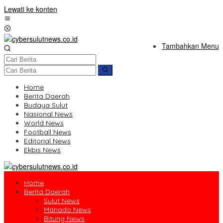
Lewati ke konten
Tambahkan Menu
Home
Berita Daerah
Budaya Sulut
Nasional News
World News
Football News
Editorial News
Ekbis News
Home
Berita Daerah
Sulut News
Manado News
Bitung News