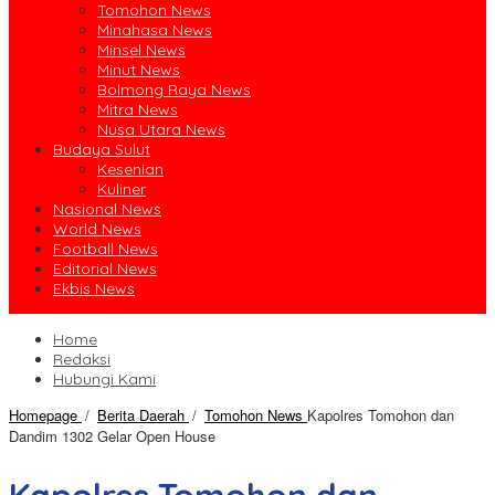
Tomohon News
Minahasa News
Minsel News
Minut News
Bolmong Raya News
Mitra News
Nusa Utara News
Budaya Sulut
Kesenian
Kuliner
Nasional News
World News
Football News
Editorial News
Ekbis News
Home
Redaksi
Hubungi Kami
Homepage
/
Berita Daerah
/
Tomohon News
Kapolres Tomohon dan
Dandim 1302 Gelar Open House