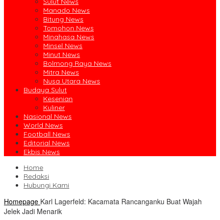
Sulut News
Manado News
Bitung News
Tomohon News
Minahasa News
Minsel News
Minut News
Bolmong Raya News
Mitra News
Nusa Utara News
Budaya Sulut
Kesenian
Kuliner
Nasional News
World News
Football News
Editorial News
Ekbis News
Home
Redaksi
Hubungi Kami
Homepage
Karl Lagerfeld: Kacamata Rancanganku Buat Wajah
Jelek Jadi Menarik