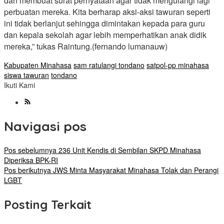
dan membuat surat pernyataan agar tidak mengulangi lagi
perbuatan mereka. Kita berharap aksi-aksi tawuran seperti
ini tidak berlanjut sehingga dimintakan kepada para guru
dan kepala sekolah agar lebih memperhatikan anak didik
mereka,” tukas Raintung.(fernando lumanauw)
Kabupaten Minahasa
sam ratulangi tondano
satpol-pp minahasa
siswa tawuran
tondano
Ikuti Kami
Navigasi pos
Pos sebelumnya
236 Unit Kendis di Sembilan SKPD Minahasa
Diperiksa BPK-RI
Pos berikutnya
JWS Minta Masyarakat Minahasa Tolak dan Perangi
LGBT
Posting Terkait