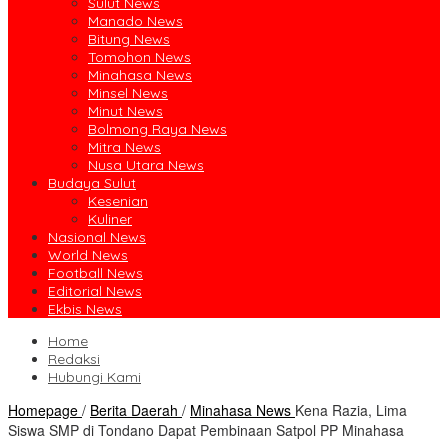
Sulut News
Manado News
Bitung News
Tomohon News
Minahasa News
Minsel News
Minut News
Bolmong Raya News
Mitra News
Nusa Utara News
Budaya Sulut
Kesenian
Kuliner
Nasional News
World News
Football News
Editorial News
Ekbis News
Home
Redaksi
Hubungi Kami
Homepage
/
Berita Daerah
/
Minahasa News
Kena Razia, Lima
Siswa SMP di Tondano Dapat Pembinaan Satpol PP Minahasa