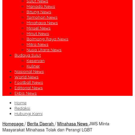
Sulut News
Manado News
Bitung News
Tomohon News
Minahasa News
Minsel News
Minut News
Bolmong Raya News
Mitra News
Nusa Utara News
Budaya Sulut
Kesenian
Kuliner
Nasional News
World News
Football News
Editorial News
Ekbis News
Home
Redaksi
Hubungi Kami
Homepage
/
Berita Daerah
/
Minahasa News
JWS Minta
Masyarakat Minahasa Tolak dan Perangi LGBT