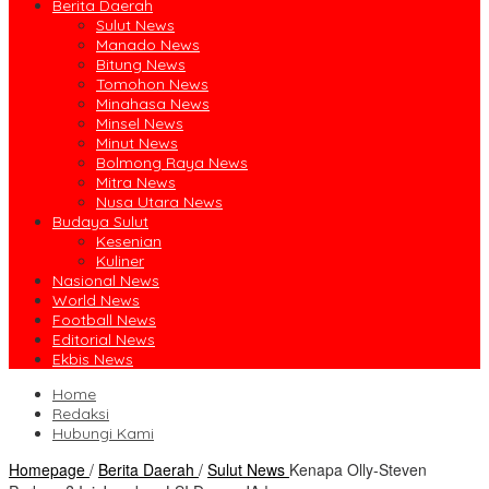
Berita Daerah
Sulut News
Manado News
Bitung News
Tomohon News
Minahasa News
Minsel News
Minut News
Bolmong Raya News
Mitra News
Nusa Utara News
Budaya Sulut
Kesenian
Kuliner
Nasional News
World News
Football News
Editorial News
Ekbis News
Home
Redaksi
Hubungi Kami
Homepage
/
Berita Daerah
/
Sulut News
Kenapa Olly-Steven