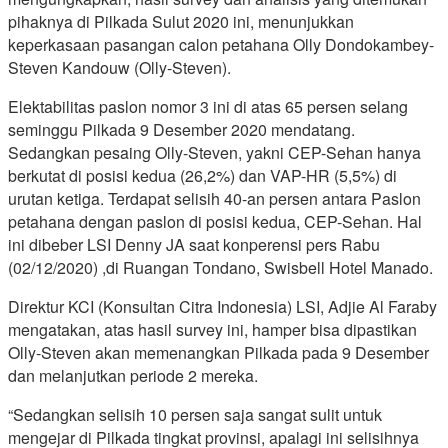
pihaknya di Pilkada Sulut 2020 ini, menunjukkan
keperkasaan pasangan calon petahana Olly Dondokambey-
Steven Kandouw (Olly-Steven).
Elektabilitas paslon nomor 3 ini di atas 65 persen selang
seminggu Pilkada 9 Desember 2020 mendatang.
Sedangkan pesaing Olly-Steven, yakni CEP-Sehan hanya
berkutat di posisi kedua (26,2%) dan VAP-HR (5,5%) di
urutan ketiga. Terdapat selisih 40-an persen antara Paslon
petahana dengan paslon di posisi kedua, CEP-Sehan. Hal
ini dibeber LSI Denny JA saat konperensi pers Rabu
(02/12/2020) ,di Ruangan Tondano, Swisbell Hotel Manado.
Direktur KCI (Konsultan Citra Indonesia) LSI, Adjie Al Faraby
mengatakan, atas hasil survey ini, hamper bisa dipastikan
Olly-Steven akan memenangkan Pilkada pada 9 Desember
dan melanjutkan periode 2 mereka.
“Sedangkan selisih 10 persen saja sangat sulit untuk
mengejar di Pilkada tingkat provinsi, apalagi ini selisihnya