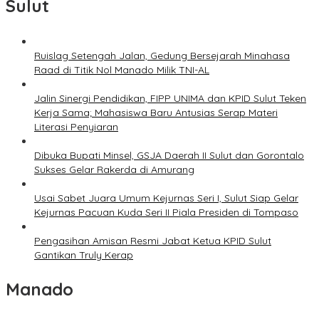
Sulut
Ruislag Setengah Jalan, Gedung Bersejarah Minahasa
Raad di Titik Nol Manado Milik TNI-AL
Jalin Sinergi Pendidikan, FIPP UNIMA dan KPID Sulut Teken
Kerja Sama; Mahasiswa Baru Antusias Serap Materi
Literasi Penyiaran
Dibuka Bupati Minsel, GSJA Daerah II Sulut dan Gorontalo
Sukses Gelar Rakerda di Amurang
Usai Sabet Juara Umum Kejurnas Seri I, Sulut Siap Gelar
Kejurnas Pacuan Kuda Seri II Piala Presiden di Tompaso
Pengasihan Amisan Resmi Jabat Ketua KPID Sulut
Gantikan Truly Kerap
Manado