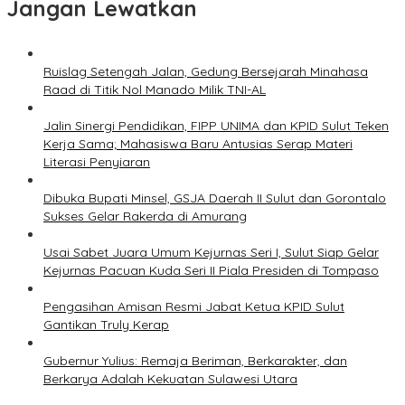
Jangan Lewatkan
Ruislag Setengah Jalan, Gedung Bersejarah Minahasa
Raad di Titik Nol Manado Milik TNI-AL
Jalin Sinergi Pendidikan, FIPP UNIMA dan KPID Sulut Teken
Kerja Sama; Mahasiswa Baru Antusias Serap Materi
Literasi Penyiaran
Dibuka Bupati Minsel, GSJA Daerah II Sulut dan Gorontalo
Sukses Gelar Rakerda di Amurang
Usai Sabet Juara Umum Kejurnas Seri I, Sulut Siap Gelar
Kejurnas Pacuan Kuda Seri II Piala Presiden di Tompaso
Pengasihan Amisan Resmi Jabat Ketua KPID Sulut
Gantikan Truly Kerap
Gubernur Yulius: Remaja Beriman, Berkarakter, dan
Berkarya Adalah Kekuatan Sulawesi Utara