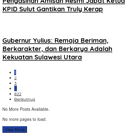
Pengasihan Amisan Resmi Jabat Ketua
KPID Sulut Gantikan Truly Kerap
Gubernur Yulius: Remaja Beriman,
Berkarakter, dan Berkarya Adalah
Kekuatan Sulawesi Utara
1
2
3
…
822
Berikutnya
No More Posts Available.
No more pages to load.
View More