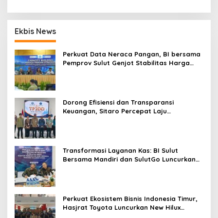
Ekbis News
Perkuat Data Neraca Pangan, BI bersama
Pemprov Sulut Genjot Stabilitas Harga
dan Kendalikan Inflasi
Dorong Efisiensi dan Transparansi
Keuangan, Sitaro Percepat Laju
Digitalisasi Transaksi Bersama BI Sulut
Transformasi Layanan Kas: BI Sulut
Bersama Mandiri dan SulutGo Luncurkan
Sentra Kas Mitra Utama, Jangkau Wilayah
Kepulauan
Perkuat Ekosistem Bisnis Indonesia Timur,
Hasjrat Toyota Luncurkan New Hilux
Generasi ke-9 di Manado