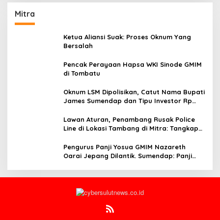
Mitra
Ketua Aliansi Suak: Proses Oknum Yang
Bersalah
Pencak Perayaan Hapsa WKI Sinode GMIM
di Tombatu
Oknum LSM Dipolisikan, Catut Nama Bupati
James Sumendap dan Tipu Investor Rp
200 Juta
Lawan Aturan, Penambang Rusak Police
Line di Lokasi Tambang di Mitra: Tangkap
Mereka!!
Pengurus Panji Yosua GMIM Nazareth
Oarai Jepang Dilantik. Sumendap: Panji
Yosua harus Menjaga Dan Melindungi
Jemaat