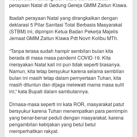
i
perayaan Natal di Gedung Gereja GMIM Zaitun Kiawa.
n
a
Ibadah perayaan Natal yang dirangkaikan dengan
h
deklarasi 5 Pilar Sanitasi Total Berbasis Masyarakat
a
s
(STBM) ini, dipimpin Ketua Badan Pekerja Majelis
a
Jemaat GMIM Zaitun Kiawa Pdt Novri Kolibu MTh.
,
R
“Tanpa terasa sudah hampir sembilan bulan kita
O
berada di masa masa pandemi COVID-19. Kita
R
K
merayakan Natal kali ini pun tidak seperti biasanya.
u
Namun, kita tetap bersyukur karena selama sembilan
n
bulan ini masih tetap dalam pernyertaan Tuhan, kita
j
masih dituntun dan dijaga melewati mama masa sulit
u
n
ini,” kata Bupati dalam sambutannya.
g
i
Dimasa-masa seperti ini kata ROR, masyarakat patut
K
bersyukur karena Tuhan menempatkan para pemimpin
a
yang benar-benar peduli dengan masyarakat, karena
w
a
pengambilan kebijakan yang betul betul
n
memperhatikan rakyat.
g