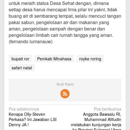
untuk meraih status Desa Sehat dengan, dimana
setiap desa harus mencapai lima pilar ini yakni, tidak
buang air di sembarang tempat, selalu mencuci tangan
pakai sabun, pengelolaan air dan makanan yang
aman, pengelolaan sampah dengan benar dan
pengelolaan limbah cair rumah tangga yang aman.
(fernando lumanauw)
bupati ror
Pemkab Minahasa
royke roring
safari natal
Ikuti Kami
N
Pos sebelumnya
Pos berikutnya
Kenapa Olly-Steven
Anggota Bawaslu RI,
a
Perkasa? Ini Jawaban LSI
Muhammad Afifudin
v
Denny JA !
melakukan kunjungan kerja
ke Provinsi Sulawesi Utara