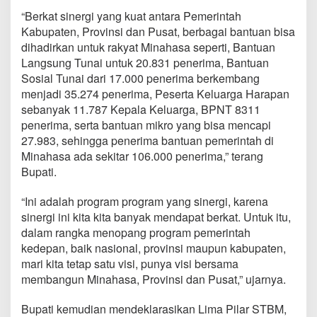
k
“Berkat sinergi yang kuat antara Pemerintah
o
Kabupaten, Provinsi dan Pusat, berbagai bantuan bisa
a
n
dihadirkan untuk rakyat Minahasa seperti, Bantuan
U
Langsung Tunai untuk 20.831 penerima, Bantuan
t
Sosial Tunai dari 17.000 penerima berkembang
a
menjadi 35.274 penerima, Peserta Keluarga Harapan
r
sebanyak 11.787 Kepala Keluarga, BPNT 8311
a
penerima, serta bantuan mikro yang bisa mencapi
27.983, sehingga penerima bantuan pemerintah di
Minahasa ada sekitar 106.000 penerima,” terang
Bupati.
“Ini adalah program program yang sinergi, karena
sinergi ini kita kita banyak mendapat berkat. Untuk itu,
dalam rangka menopang program pemerintah
kedepan, baik nasional, provinsi maupun kabupaten,
mari kita tetap satu visi, punya visi bersama
membangun Minahasa, Provinsi dan Pusat,” ujarnya.
Bupati kemudian mendeklarasikan Lima Pilar STBM,