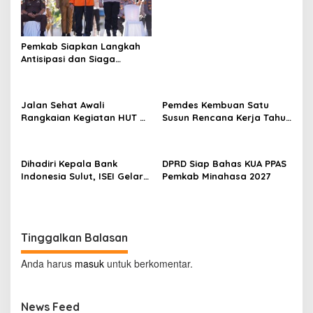
Pemkab Siapkan Langkah
Antisipasi dan Siaga
Dampak El Nino di
Minahasa
Jalan Sehat Awali
Pemdes Kembuan Satu
Rangkaian Kegiatan HUT RI
Susun Rencana Kerja Tahun
ke-81 di Minahasa
2027
Dihadiri Kepala Bank
DPRD Siap Bahas KUA PPAS
Indonesia Sulut, ISEI Gelar
Pemkab Minahasa 2027
Penyuluhan Ekonomi di
Minahasa
Tinggalkan Balasan
Anda harus
masuk
untuk berkomentar.
News Feed