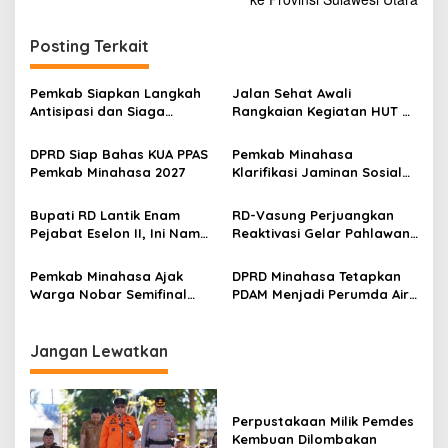
i
g
Posting Terkait
a
s
Pemkab Siapkan Langkah
Jalan Sehat Awali
Antisipasi dan Siaga
Rangkaian Kegiatan HUT RI
i
Dampak El Nino di
ke-81 di Minahasa
p
Minahasa
DPRD Siap Bahas KUA PPAS
Pemkab Minahasa
Pemkab Minahasa 2027
Klarifikasi Jaminan Sosial
o
PPPK: Hak ASN Tetap
s
Dijamin, Implementasi
Bupati RD Lantik Enam
RD-Vasung Perjuangkan
Berproses
Pejabat Eselon II, Ini Nama-
Reaktivasi Gelar Pahlawan
nama Mereka
Nasional Kyai Modjo di
Kemensos
Pemkab Minahasa Ajak
DPRD Minahasa Tetapkan
Warga Nobar Semifinal
PDAM Menjadi Perumda Air
Piala Dunia di Lapangan
Minum Rano Manguni
Sam Ratulangi Tondano
Jangan Lewatkan
Perpustakaan Milik Pemdes
Kembuan Dilombakan