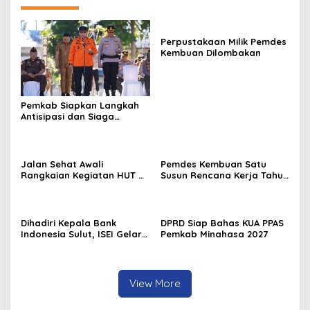
Perpustakaan Milik Pemdes
Kembuan Dilombakan
Pemkab Siapkan Langkah
Antisipasi dan Siaga
Dampak El Nino di
Minahasa
Jalan Sehat Awali
Pemdes Kembuan Satu
Rangkaian Kegiatan HUT RI
Susun Rencana Kerja Tahun
ke-81 di Minahasa
2027
Dihadiri Kepala Bank
DPRD Siap Bahas KUA PPAS
Indonesia Sulut, ISEI Gelar
Pemkab Minahasa 2027
Penyuluhan Ekonomi di
Minahasa
View More