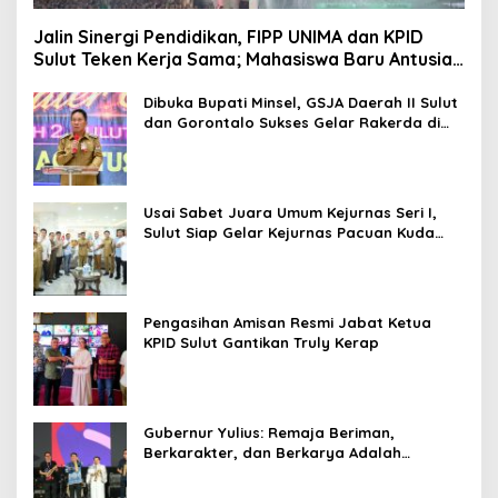
Jalin Sinergi Pendidikan, FIPP UNIMA dan KPID
Sulut Teken Kerja Sama; Mahasiswa Baru Antusias
Serap Materi Literasi Penyiaran
Dibuka Bupati Minsel, GSJA Daerah II Sulut
dan Gorontalo Sukses Gelar Rakerda di
Amurang
Usai Sabet Juara Umum Kejurnas Seri I,
Sulut Siap Gelar Kejurnas Pacuan Kuda
Seri II Piala Presiden di Tompaso
Pengasihan Amisan Resmi Jabat Ketua
KPID Sulut Gantikan Truly Kerap
Gubernur Yulius: Remaja Beriman,
Berkarakter, dan Berkarya Adalah
Kekuatan Sulawesi Utara