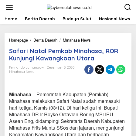
L
e
w
a
Home
Berita Daerah
Budaya Sulut
Nasional News
t
i
k
Homepage
/
Berita Daerah
/
Minahasa News
S
e
a
k
Safari Natal Pemkab Minahasa, ROR
f
o
a
n
Kunjungi Kawangkoan Utara
r
t
i
e
Fernando Lumanauw
Desember 3, 2020
Minahasa News
N
n
a
t
a
Minahasa
– Pemerintah Kabupaten (Pemkab)
l
P
Minahasa melakukan Safari Natal sudah memasuki
e
hari ketiga, Kamis (03/12). Di hari ketiga ini, Bupati
m
Minahasa DR Ir Royke Octavian Roring MSi IPU
k
Asean Eng, didampingi Sekretaris Daerah Kabupaten
a
Minahasa Frits Muntu SSos dan jajaran, mengunjungi
b
M
Kecamatan Kawangkoan Utara dan beribadah