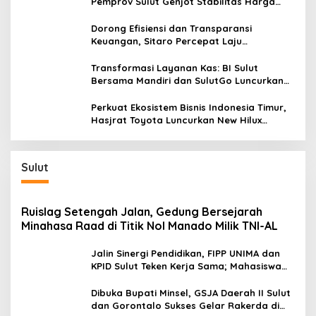
Pemprov Sulut Genjot Stabilitas Harga
dan Kendalikan Inflasi
Dorong Efisiensi dan Transparansi
Keuangan, Sitaro Percepat Laju
Digitalisasi Transaksi Bersama BI Sulut
Transformasi Layanan Kas: BI Sulut
Bersama Mandiri dan SulutGo Luncurkan
Sentra Kas Mitra Utama, Jangkau Wilayah
Kepulauan
Perkuat Ekosistem Bisnis Indonesia Timur,
Hasjrat Toyota Luncurkan New Hilux
Generasi ke-9 di Manado
Sulut
Ruislag Setengah Jalan, Gedung Bersejarah
Minahasa Raad di Titik Nol Manado Milik TNI-AL
Jalin Sinergi Pendidikan, FIPP UNIMA dan
KPID Sulut Teken Kerja Sama; Mahasiswa
Baru Antusias Serap Materi Literasi
Penyiaran
Dibuka Bupati Minsel, GSJA Daerah II Sulut
dan Gorontalo Sukses Gelar Rakerda di