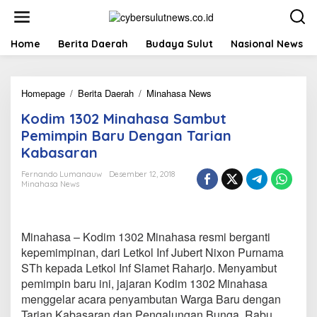
L
e
w
a
Home
Berita Daerah
Budaya Sulut
Nasional News
t
i
k
Homepage
/
Berita Daerah
/
Minahasa News
K
e
o
k
Kodim 1302 Minahasa Sambut
d
o
i
n
Pemimpin Baru Dengan Tarian
m
t
Kabasaran
1
e
3
n
Fernando Lumanauw
Desember 12, 2018
0
Minahasa News
2
M
i
n
Minahasa – Kodim 1302 Minahasa resmi berganti
a
kepemimpinan, dari Letkol Inf Jubert Nixon Purnama
h
STh kepada Letkol Inf Slamet Raharjo. Menyambut
a
pemimpin baru ini, jajaran Kodim 1302 Minahasa
s
a
menggelar acara penyambutan Warga Baru dengan
S
Tarian Kabasaran dan Pengalungan Bunga, Rabu