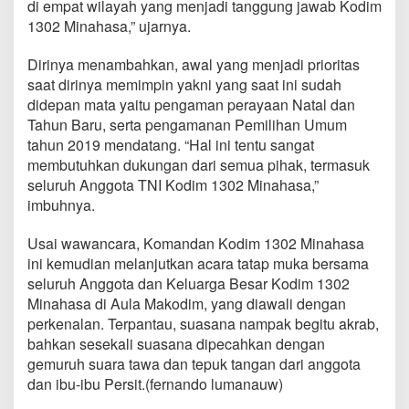
di empat wilayah yang menjadi tanggung jawab Kodim
r
1302 Minahasa,” ujarnya.
i
a
n
Dirinya menambahkan, awal yang menjadi prioritas
K
saat dirinya memimpin yakni yang saat ini sudah
a
didepan mata yaitu pengaman perayaan Natal dan
b
Tahun Baru, serta pengamanan Pemilihan Umum
a
s
tahun 2019 mendatang. “Hal ini tentu sangat
a
membutuhkan dukungan dari semua pihak, termasuk
r
seluruh Anggota TNI Kodim 1302 Minahasa,”
a
imbuhnya.
n
Usai wawancara, Komandan Kodim 1302 Minahasa
ini kemudian melanjutkan acara tatap muka bersama
seluruh Anggota dan Keluarga Besar Kodim 1302
Minahasa di Aula Makodim, yang diawali dengan
perkenalan. Terpantau, suasana nampak begitu akrab,
bahkan sesekali suasana dipecahkan dengan
gemuruh suara tawa dan tepuk tangan dari anggota
dan ibu-ibu Persit.(fernando lumanauw)