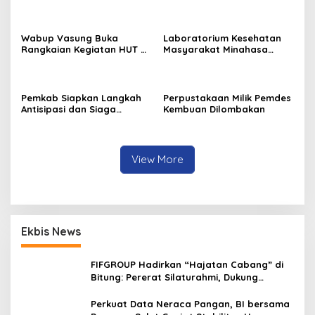
Kebakaran
Wabup Vasung Buka
Laboratorium Kesehatan
Rangkaian Kegiatan HUT RI
Masyarakat Minahasa
ke-81 di Kecamatan
Segera Beroperasi, Ini
Tompaso Raya
Kegunaannya
Pemkab Siapkan Langkah
Perpustakaan Milik Pemdes
Antisipasi dan Siaga
Kembuan Dilombakan
Dampak El Nino di
Minahasa
View More
Ekbis News
FIFGROUP Hadirkan “Hajatan Cabang” di
Bitung: Pererat Silaturahmi, Dukung
Ekonomi Lokal & Tawarkan Beragam
Promo Khusus
Perkuat Data Neraca Pangan, BI bersama