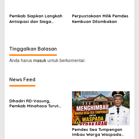
ke-81 di Kecamatan
Segera Beroperasi, Ini
Tompaso Raya
Kegunaannya
Pemkab Siapkan Langkah
Perpustakaan Milik Pemdes
Antisipasi dan Siaga
Kembuan Dilombakan
Dampak El Nino di
Minahasa
Tinggalkan Balasan
Anda harus
masuk
untuk berkomentar.
News Feed
Dihadiri RD-Vasung,
Pemkab Minahasa Turut
Sukseskan TIFF 2026
Pemdes Sea Tumpengan
Imbau Warga Waspada