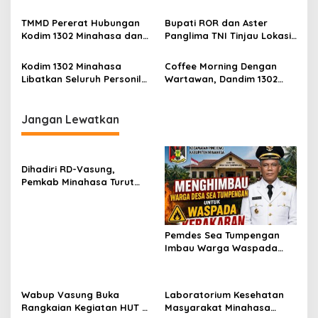
s
TMMD Tetap Jaga
Pangdam XIII Merdeka
Kesehatan
TMMD Pererat Hubungan
Bupati ROR dan Aster
Kodim 1302 Minahasa dan
Panglima TNI Tinjau Lokasi
Masyarakat
Karya Bhakti Sekaligus
Angkat EG di Danau
Kodim 1302 Minahasa
Coffee Morning Dengan
Tondano
Libatkan Seluruh Personil
Wartawan, Dandim 1302
Amankan Perayaan Natal
Minahasa Ajak Bangun
Sinergitas
Jangan Lewatkan
Dihadiri RD-Vasung,
Pemkab Minahasa Turut
Sukseskan TIFF 2026
Pemdes Sea Tumpengan
Imbau Warga Waspada
Kebakaran
Wabup Vasung Buka
Laboratorium Kesehatan
Rangkaian Kegiatan HUT RI
Masyarakat Minahasa