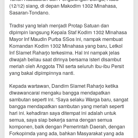
a
(12/12) siang, di depan Makodim 1302 Minahasa,
m
Sasaran-Tondano.
b
u
t
Tradisi yang telah menjadi Protap Satuan dan
P
dipimpin langsung Kepala Staf Kodim 1302 Minahasa
e
Mayor Inf Maudin Purba SSos ini, nampak membuat
m
Komandan Kodim 1302 Minahasa yang baru, Letkol
i
Inf Slamet Raharjo terkesima. Hal ini nampak jelas
m
p
diwajah beliau saat dirinya bersama isteri disambut
i
meriah oleh Anggota TNI serta seluruh ibu-ibu Persit
n
yang bakal dipimpinnya nanti.
B
a
Kepada wartawan, Dandim Slamet Raharjo ketika
r
u
diwawancarai mengaku bangga mendapatkan
D
sambutan seperti ini. “Saya selaku Warga baru, sangat
e
bangga mendapatkan sambutan yang meriah seperti
n
hari ini. kehadiran saya ditempat ini adalah untuk
g
a
semua, saya siap bekerja sama dengan semua
n
komponen, baik dengan Pemerintah Daerah, dengan
T
Forkopimda yang ada, bahkan Masyarakat yang ada
a