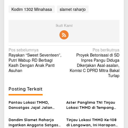
Kodim 1302 Minahasa
slamet raharjo
Ikuti Kami
N
Pos sebelumnya
Pos berikutnya
Rayakan “Sweet Seventeen”,
Proyek Betonisasi di SD
a
Putri Wabup RD Berbagi
Inpres Pangu Diduga
v
Kasih Dengan Anak Panti
Dikerjakan Asal-asalan,
Asuhan
Komisi C DPRD Mitra Bakal
i
Turlap
g
Posting Terkait
a
s
Pantau Lokasi TMMD,
Aster Panglima TNI Tinjau
i
Dansatgas Jajal Jalan
Lokasi TMMD di Tempang
p
Baru Berjalan Kaki
Tiga
Dandim Slamet Raharjo
Tinjau Lokasi TMMD Ke-108
o
Ingatkan Anggota Satgas
di Langowan, Ini Harapan