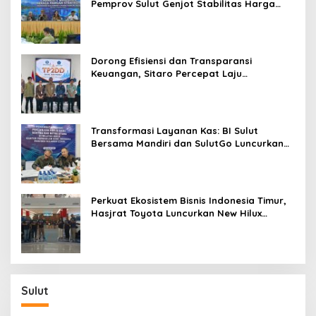
Pemprov Sulut Genjot Stabilitas Harga
dan Kendalikan Inflasi
Dorong Efisiensi dan Transparansi
Keuangan, Sitaro Percepat Laju
Digitalisasi Transaksi Bersama BI Sulut
Transformasi Layanan Kas: BI Sulut
Bersama Mandiri dan SulutGo Luncurkan
Sentra Kas Mitra Utama, Jangkau Wilayah
Kepulauan
Perkuat Ekosistem Bisnis Indonesia Timur,
Hasjrat Toyota Luncurkan New Hilux
Generasi ke-9 di Manado
Sulut