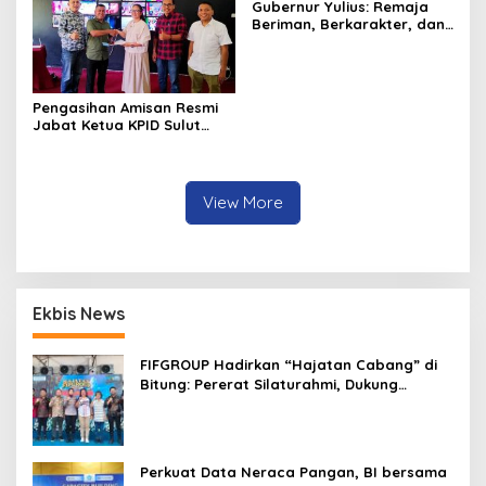
Gubernur Yulius: Remaja
Beriman, Berkarakter, dan
Berkarya Adalah Kekuatan
Sulawesi Utara
Pengasihan Amisan Resmi
Jabat Ketua KPID Sulut
Gantikan Truly Kerap
View More
Ekbis News
FIFGROUP Hadirkan “Hajatan Cabang” di
Bitung: Pererat Silaturahmi, Dukung
Ekonomi Lokal & Tawarkan Beragam
Promo Khusus
Perkuat Data Neraca Pangan, BI bersama