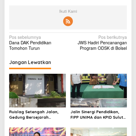
Ikuti Kami
N
Pos sebelumnya
Pos berikutnya
Dana DAK Pendidikan
JWS Hadiri Pencanangan
a
Tomohon Turun
Program ODSK di Bolsel
v
i
Jangan Lewatkan
g
a
s
i
p
Ruislag Setengah Jalan,
Jalin Sinergi Pendidikan,
o
Gedung Bersejarah
FIPP UNIMA dan KPID Sulut
s
Minahasa Raad di Titik Nol
Teken Kerja Sama;
Manado Milik TNI-AL
Mahasiswa Baru Antusias
Serap Materi Literasi