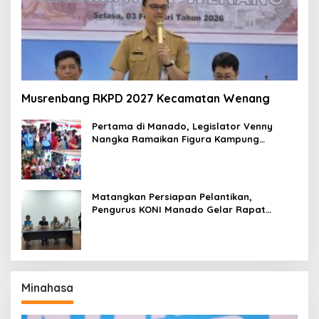
Musrenbang RKPD 2027 Kecamatan Wenang
Pertama di Manado, Legislator Venny
Nangka Ramaikan Figura Kampung
Titiwungen Utara
Matangkan Persiapan Pelantikan,
Pengurus KONI Manado Gelar Rapat
Perdana
Minahasa