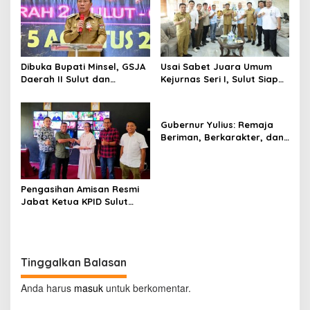
Penyiaran
Dibuka Bupati Minsel, GSJA
Usai Sabet Juara Umum
Daerah II Sulut dan
Kejurnas Seri I, Sulut Siap
Gorontalo Sukses Gelar
Gelar Kejurnas Pacuan
Rakerda di Amurang
Kuda Seri II Piala Presiden
di Tompaso
Gubernur Yulius: Remaja
Beriman, Berkarakter, dan
Berkarya Adalah Kekuatan
Sulawesi Utara
Pengasihan Amisan Resmi
Jabat Ketua KPID Sulut
Gantikan Truly Kerap
Tinggalkan Balasan
Anda harus
masuk
untuk berkomentar.