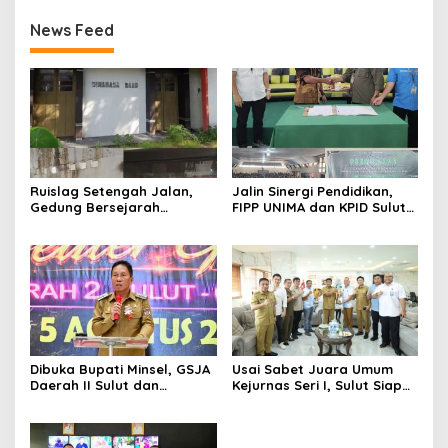
News Feed
Ruislag Setengah Jalan,
Jalin Sinergi Pendidikan,
Gedung Bersejarah
FIPP UNIMA dan KPID Sulut
Minahasa Raad di Titik Nol
Teken Kerja Sama;
Manado Milik TNI-AL
Mahasiswa Baru Antusias
Serap Materi Literasi
Penyiaran
Dibuka Bupati Minsel, GSJA
Usai Sabet Juara Umum
Daerah II Sulut dan
Kejurnas Seri I, Sulut Siap
Gorontalo Sukses Gelar
Gelar Kejurnas Pacuan
Rakerda di Amurang
Kuda Seri II Piala Presiden
di Tompaso