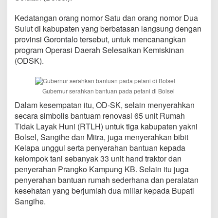
e
r
Kedatangan orang nomor Satu dan orang nomor Dua
n
Sulut di kabupaten yang berbatasan langsung dengan
u
provinsi Gorontalo tersebut, untuk mencanangkan
r
C
program Operasi Daerah Selesaikan Kemiskinan
a
(ODSK).
n
a
n
Gubernur serahkan bantuan pada petani di Bolsel
g
k
Dalam kesempatan itu, OD-SK, selain menyerahkan
a
secara simbolis bantuam renovasi 65 unit Rumah
n
Tidak Layak Huni (RTLH) untuk tiga kabupaten yakni
O
p
Bolsel, Sangihe dan Mitra, juga menyerahkan bibit
e
Kelapa unggul serta penyerahan bantuan kepada
r
kelompok tani sebanyak 33 unit hand traktor dan
a
penyerahan Prangko Kampung KB. Selain itu juga
s
penyerahan bantuan rumah sederhana dan peralatan
i
D
kesehatan yang berjumlah dua miliar kepada Bupati
a
Sangihe.
e
r