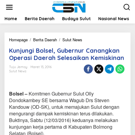
L
e
w
a
Home
Berita Daerah
Budaya Sulut
Nasional News
t
i
k
Homepage
/
Berita Daerah
/
Sulut News
K
e
u
k
Kunjungi Bolsel, Gubernur Canangkan
n
o
j
n
Operasi Daerah Selesaikan Kemiskinan
u
t
n
e
Tuju Jemsy
Maret 13, 2016
Sulut News
g
n
i
B
o
Bolsel –
Komitmen Gubernur Sulut Olly
l
s
Dondokambey SE bersama Wagub Drs Steven
e
Kandouw (OD-SK), untuk memajukan Sulut dengan
l
mengurangi dampak kemiskinan terus dilakukan.
,
Buktinya, Sabtu (12/03/2016) keduanya melakukan
G
kunjungan kerja pertama di Kabupaten Bolmong
u
b
Selatan (Bolsel).