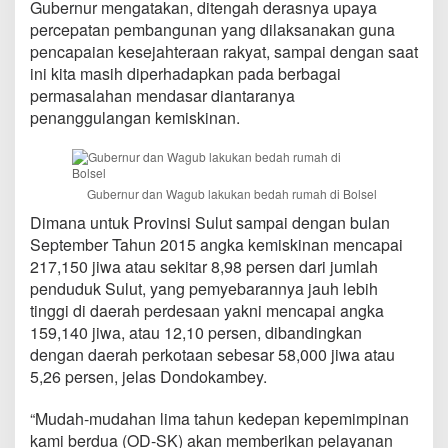
Gubernur mengatakan, ditengah derasnya upaya
a
percepatan pembangunan yang dilaksanakan guna
h
S
pencapaian kesejahteraan rakyat, sampai dengan saat
e
ini kita masih diperhadapkan pada berbagai
l
permasalahan mendasar diantaranya
e
penanggulangan kemiskinan.
s
a
i
k
a
Gubernur dan Wagub lakukan bedah rumah di Bolsel
n
Dimana untuk Provinsi Sulut sampai dengan bulan
K
September Tahun 2015 angka kemiskinan mencapai
e
m
217,150 jiwa atau sekitar 8,98 persen dari jumlah
i
penduduk Sulut, yang pemyebarannya jauh lebih
s
tinggi di daerah perdesaan yakni mencapai angka
k
159,140 jiwa, atau 12,10 persen, dibandingkan
i
n
dengan daerah perkotaan sebesar 58,000 jiwa atau
a
5,26 persen, jelas Dondokambey.
n
“Mudah-mudahan lima tahun kedepan kepemimpinan
kami berdua (OD-SK) akan memberikan pelayanan