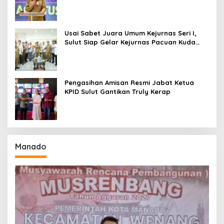
Amurang
Usai Sabet Juara Umum Kejurnas Seri I,
Sulut Siap Gelar Kejurnas Pacuan Kuda
Seri II Piala Presiden di Tompaso
Pengasihan Amisan Resmi Jabat Ketua
KPID Sulut Gantikan Truly Kerap
Manado