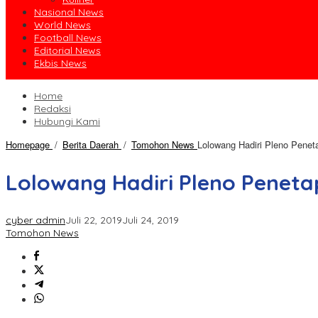
Nasional News
World News
Football News
Editorial News
Ekbis News
Home
Redaksi
Hubungi Kami
Homepage
/
Berita Daerah
/
Tomohon News
Lolowang Hadiri Pleno Peneta
Lolowang Hadiri Pleno Penetap
cyber admin
Juli 22, 2019
Juli 24, 2019
Tomohon News