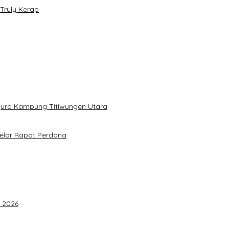
Truly Kerap
gura Kampung Titiwungen Utara
elar Rapat Perdana
F 2026