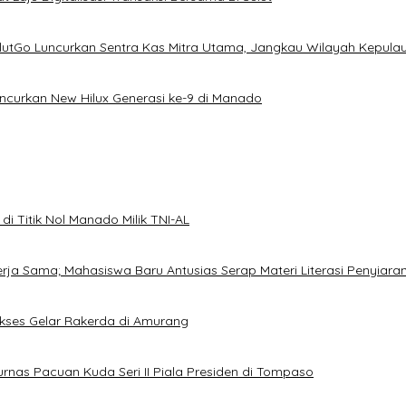
ulutGo Luncurkan Sentra Kas Mitra Utama, Jangkau Wilayah Kepula
uncurkan New Hilux Generasi ke-9 di Manado
i Titik Nol Manado Milik TNI-AL
Kerja Sama; Mahasiswa Baru Antusias Serap Materi Literasi Penyiara
Sukses Gelar Rakerda di Amurang
jurnas Pacuan Kuda Seri II Piala Presiden di Tompaso