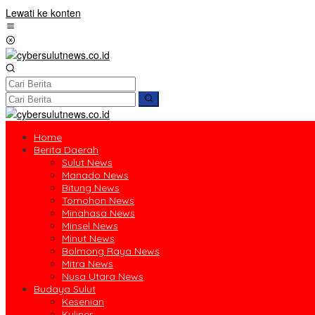
Lewati ke konten
Home
Berita Daerah
Sulut News
Manado News
Bitung News
Tomohon News
Minahasa News
Minsel News
Minut News
Bolmong Raya News
Mitra News
Nusa Utara News
Budaya Sulut
Kesenian
Kuliner