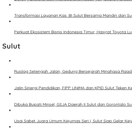
Transformasi Layanan Kas: BI Sulut Bersama Mandiri dan S
Perkuat Ekosistem Bisnis Indonesia Timur, Hasjrat Toyota L
Sulut
Ruislag Setengah Jalan, Gedung Bersejarah Minahasa Raad d
Jalin Sinergi Pendidikan, FIPP UNIMA dan KPID Sulut Teken 
Dibuka Bupati Minsel, GSJA Daerah II Sulut dan Gorontalo 
Usai Sabet Juara Umum Kejurnas Seri I, Sulut Siap Gelar Ke