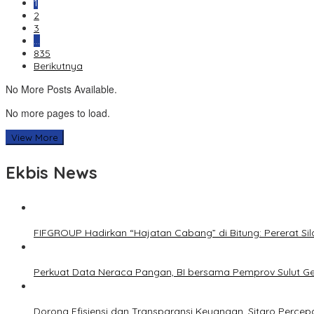
1
2
3
…
835
Berikutnya
No More Posts Available.
No more pages to load.
View More
Ekbis News
FIFGROUP Hadirkan “Hajatan Cabang” di Bitung: Pererat S
Perkuat Data Neraca Pangan, BI bersama Pemprov Sulut Genj
Dorong Efisiensi dan Transparansi Keuangan, Sitaro Percepat