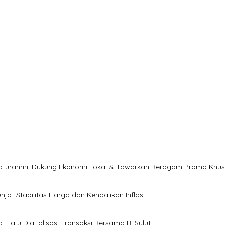
ilaturahmi, Dukung Ekonomi Lokal & Tawarkan Beragam Promo Khu
ot Stabilitas Harga dan Kendalikan Inflasi
 Laju Digitalisasi Transaksi Bersama BI Sulut