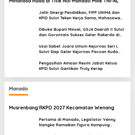
Minahasa Raad di Titik Nol Manado Milik TNI-AL
Jalin Sinergi Pendidikan, FIPP UNIMA dan
KPID Sulut Teken Kerja Sama; Mahasiswa
Baru Antusias Serap Materi Literasi
Penyiaran
Dibuka Bupati Minsel, GSJA Daerah II Sulut
dan Gorontalo Sukses Gelar Rakerda di
Amurang
Usai Sabet Juara Umum Kejurnas Seri I,
Sulut Siap Gelar Kejurnas Pacuan Kuda
Seri II Piala Presiden di Tompaso
Pengasihan Amisan Resmi Jabat Ketua
KPID Sulut Gantikan Truly Kerap
Manado
Musrenbang RKPD 2027 Kecamatan Wenang
Pertama di Manado, Legislator Venny
Nangka Ramaikan Figura Kampung
Titiwungen Utara