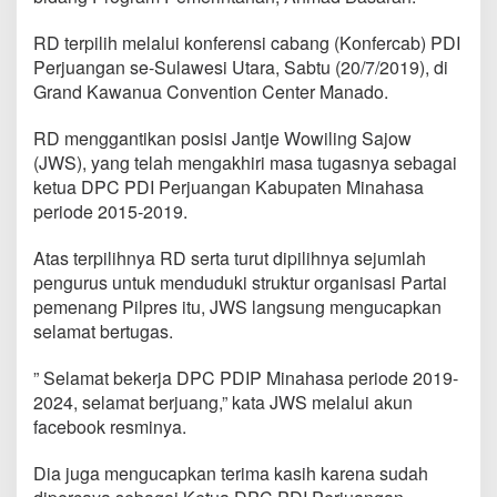
s
m
RD terpilih melalui konferensi cabang (Konfercab) PDI
i
Perjuangan se-Sulawesi Utara, Sabtu (20/7/2019), di
J
a
Grand Kawanua Convention Center Manado.
b
a
RD menggantikan posisi Jantje Wowiling Sajow
t
(JWS), yang telah mengakhiri masa tugasnya sebagai
K
ketua DPC PDI Perjuangan Kabupaten Minahasa
e
t
periode 2015-2019.
u
a
Atas terpilihnya RD serta turut dipilihnya sejumlah
D
pengurus untuk menduduki struktur organisasi Partai
P
pemenang Pilpres itu, JWS langsung mengucapkan
C
P
selamat bertugas.
D
I
” Selamat bekerja DPC PDIP Minahasa periode 2019-
P
2024, selamat berjuang,” kata JWS melalui akun
e
facebook resminya.
r
j
u
Dia juga mengucapkan terima kasih karena sudah
a