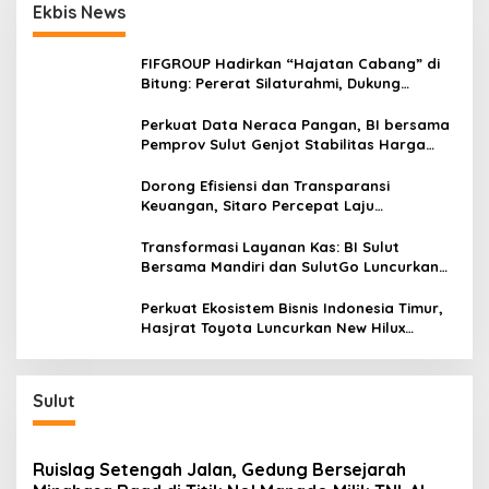
Ekbis News
FIFGROUP Hadirkan “Hajatan Cabang” di
Bitung: Pererat Silaturahmi, Dukung
Ekonomi Lokal & Tawarkan Beragam
Promo Khusus
Perkuat Data Neraca Pangan, BI bersama
Pemprov Sulut Genjot Stabilitas Harga
dan Kendalikan Inflasi
Dorong Efisiensi dan Transparansi
Keuangan, Sitaro Percepat Laju
Digitalisasi Transaksi Bersama BI Sulut
Transformasi Layanan Kas: BI Sulut
Bersama Mandiri dan SulutGo Luncurkan
Sentra Kas Mitra Utama, Jangkau Wilayah
Kepulauan
Perkuat Ekosistem Bisnis Indonesia Timur,
Hasjrat Toyota Luncurkan New Hilux
Generasi ke-9 di Manado
Sulut
Ruislag Setengah Jalan, Gedung Bersejarah