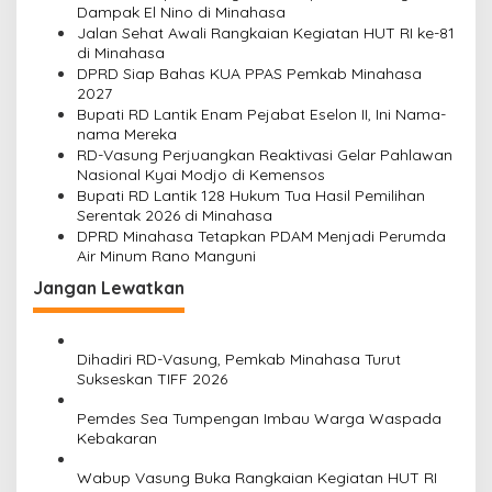
i
Dampak El Nino di Minahasa
p
Jalan Sehat Awali Rangkaian Kegiatan HUT RI ke-81
di Minahasa
o
DPRD Siap Bahas KUA PPAS Pemkab Minahasa
s
2027
Bupati RD Lantik Enam Pejabat Eselon II, Ini Nama-
nama Mereka
RD-Vasung Perjuangkan Reaktivasi Gelar Pahlawan
Nasional Kyai Modjo di Kemensos
Bupati RD Lantik 128 Hukum Tua Hasil Pemilihan
Serentak 2026 di Minahasa
DPRD Minahasa Tetapkan PDAM Menjadi Perumda
Air Minum Rano Manguni
Jangan Lewatkan
Dihadiri RD-Vasung, Pemkab Minahasa Turut
Sukseskan TIFF 2026
Pemdes Sea Tumpengan Imbau Warga Waspada
Kebakaran
Wabup Vasung Buka Rangkaian Kegiatan HUT RI