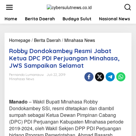
L
e
w
a
Home
Berita Daerah
Budaya Sulut
Nasional News
t
i
k
Homepage
/
Berita Daerah
/
Minahasa News
R
e
o
k
Robby Dondokambey Resmi Jabat
b
o
b
n
Ketua DPC PDI Perjuangan Minahasa,
y
t
JWS Sampaikan Selamat
D
e
o
n
Fernando Lumanauw
Juli 22, 2019
n
Minahasa News
d
o
k
a
Manado
– Wakil Bupati Minahasa Robby
m
Dondokambey SSi, resmi ditetapkan dan diambil
b
sumpah sebagai Ketua Dewan Pimpinan Cabang
e
(DPC) PDI Perjuangan Kabupaten Minahasa periode
y
R
2019-2024, oleh Wakil Sekjen DPP PDI Perjuangan
e
bidang Program Pemerintahan, Ahmad Basarah.