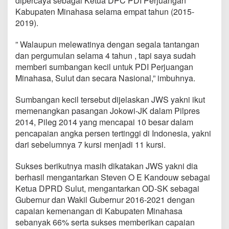
dipercaya sebagai Ketua DPC PDI Perjuangan
n
Kabupaten Minahasa selama empat tahun (2015-
g
2019).
a
n
M
” Walaupun melewatinya dengan segala tantangan
i
dan pergumulan selama 4 tahun , tapi saya sudah
n
memberi sumbangan kecil untuk PDI Perjuangan
a
Minahasa, Sulut dan secara Nasional,” imbuhnya.
h
a
s
Sumbangan kecil tersebut dijelaskan JWS yakni ikut
a
memenangkan pasangan Jokowi-JK dalam Pilpres
,
2014, Pileg 2014 yang mencapai 10 besar dalam
J
pencapaian angka persen tertinggi di Indonesia, yakni
W
S
dari sebelumnya 7 kursi menjadi 11 kursi.
S
a
Sukses berikutnya masih dikatakan JWS yakni dia
m
berhasil mengantarkan Steven O E Kandouw sebagai
p
Ketua DPRD Sulut, mengantarkan OD-SK sebagai
a
i
Gubernur dan Wakil Gubernur 2016-2021 dengan
k
capaian kemenangan di Kabupaten Minahasa
a
sebanyak 66% serta sukses memberikan capaian
n