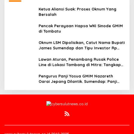
Ketua Aliansi Suak: Proses Oknum Yang
Bersalah
Pencak Perayaan Hapsa WKI Sinode GMIM
di Tombatu
Oknum LSM Dipolisikan, Catut Nama Bupati
James Sumendap dan Tipu Investor Rp
200 Juta
Lawan Aturan, Penambang Rusak Police
Line di Lokasi Tambang di Mitra: Tangkap
Mereka!!
Pengurus Panji Yosua GMIM Nazareth
Oarai Jepang Dilantik. Sumendap: Panji
Yosua harus Menjaga Dan Melindungi
Jemaat
www.cybersulutnews.co.id 2010-2025