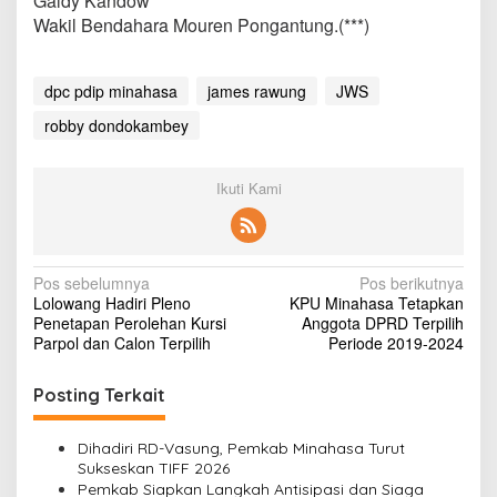
Galdy Kandow
Wakil Bendahara Mouren Pongantung.(***)
dpc pdip minahasa
james rawung
JWS
robby dondokambey
Ikuti Kami
N
Pos sebelumnya
Pos berikutnya
Lolowang Hadiri Pleno
KPU Minahasa Tetapkan
a
Penetapan Perolehan Kursi
Anggota DPRD Terpilih
v
Parpol dan Calon Terpilih
Periode 2019-2024
i
Posting Terkait
g
a
Dihadiri RD-Vasung, Pemkab Minahasa Turut
s
Sukseskan TIFF 2026
Pemkab Siapkan Langkah Antisipasi dan Siaga