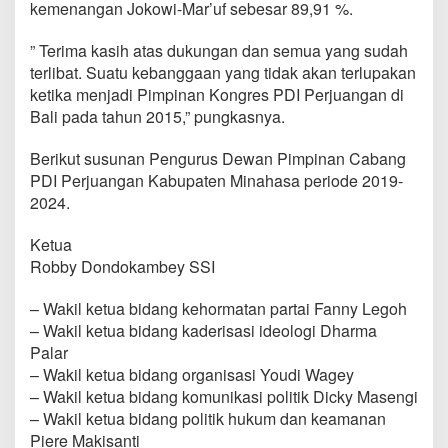
kemenangan Jokowi-Mar’uf sebesar 89,91 %.
S
e
l
” Terima kasih atas dukungan dan semua yang sudah
a
terlibat. Suatu kebanggaan yang tidak akan terlupakan
m
ketika menjadi Pimpinan Kongres PDI Perjuangan di
a
Bali pada tahun 2015,” pungkasnya.
t
Berikut susunan Pengurus Dewan Pimpinan Cabang
PDI Perjuangan Kabupaten Minahasa periode 2019-
2024.
Ketua
Robby Dondokambey SSI
– Wakil ketua bidang kehormatan partai Fanny Legoh
– Wakil ketua bidang kaderisasi ideologi Dharma
Palar
– Wakil ketua bidang organisasi Youdi Wagey
– Wakil ketua bidang komunikasi politik Dicky Masengi
– Wakil ketua bidang politik hukum dan keamanan
Piere Makisanti