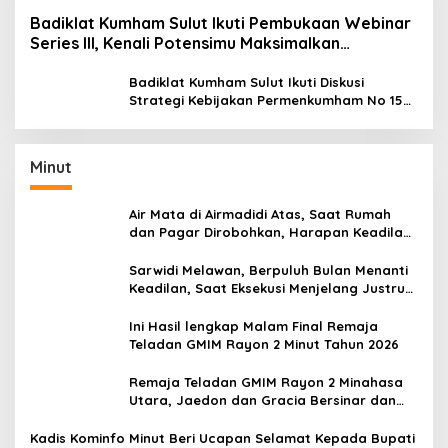
Badiklat Kumham Sulut Ikuti Pembukaan Webinar
Series III, Kenali Potensimu Maksimalkan
Performamu
Badiklat Kumham Sulut Ikuti Diskusi
Strategi Kebijakan Permenkumham No 15
Tahun 2020
Minut
Air Mata di Airmadidi Atas, Saat Rumah
dan Pagar Dirobohkan, Harapan Keadilan
Belum Padam
Sarwidi Melawan, Berpuluh Bulan Menanti
Keadilan, Saat Eksekusi Menjelang Justru
Harapan Diuji
Ini Hasil lengkap Malam Final Remaja
Teladan GMIM Rayon 2 Minut Tahun 2026
Remaja Teladan GMIM Rayon 2 Minahasa
Utara, Jaedon dan Gracia Bersinar dan
Raih Gelar Bergengsi
Kadis Kominfo Minut Beri Ucapan Selamat Kepada Bupati