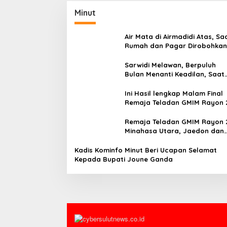
Minut
Air Mata di Airmadidi Atas, Sa
Rumah dan Pagar Dirobohkan
Harapan Keadilan Belum Pa
Sarwidi Melawan, Berpuluh
Bulan Menanti Keadilan, Saat
Eksekusi Menjelang Justru
Harapan Diuji
Ini Hasil lengkap Malam Final
Remaja Teladan GMIM Rayon 
Minut Tahun 2026
Remaja Teladan GMIM Rayon 
Minahasa Utara, Jaedon dan
Gracia Bersinar dan Raih Gel
Bergengsi
Kadis Kominfo Minut Beri Ucapan Selamat
Kepada Bupati Joune Ganda