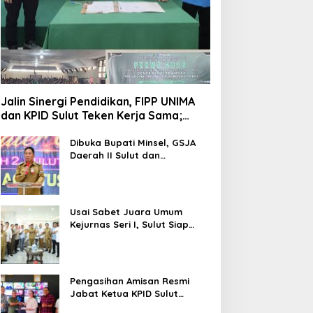
Jalin Sinergi Pendidikan, FIPP UNIMA
dan KPID Sulut Teken Kerja Sama;
Mahasiswa Baru Antusias Serap Materi
Literasi Penyiaran
Dibuka Bupati Minsel, GSJA
Daerah II Sulut dan
Gorontalo Sukses Gelar
Rakerda di Amurang
Usai Sabet Juara Umum
Kejurnas Seri I, Sulut Siap
Gelar Kejurnas Pacuan Kuda
Seri II Piala Presiden di
Tompaso
Pengasihan Amisan Resmi
Jabat Ketua KPID Sulut
Gantikan Truly Kerap