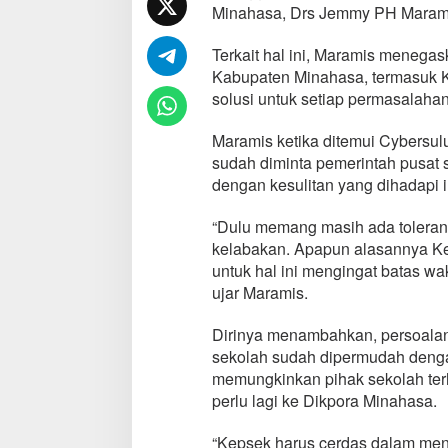
Minahasa, Drs Jemmy PH Maram
k
d
i
Terkait hal ini, Maramis menega
M
Kabupaten Minahasa, termasuk 
i
solusi untuk setiap permasalahan
n
a
Maramis ketika ditemui Cybersul
h
a
sudah diminta pemerintah pusat 
s
dengan kesulitan yang dihadapi i
a
H
“Dulu memang masih ada tolerans
a
kelabakan. Apapun alasannya Ke
r
u
untuk hal ini mengingat batas 
s
ujar Maramis.
C
e
Dirinya menambahkan, persoalan
r
sekolah sudah dipermudah dengan
d
a
memungkinkan pihak sekolah ter
s
perlu lagi ke Dikpora Minahasa.
“Kepsek harus cerdas dalam menc