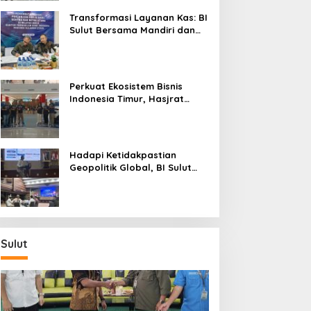
Transformasi Layanan Kas: BI
Sulut Bersama Mandiri dan
SulutGo Luncurkan Sentra
Kas Mitra Utama, Jangkau
Wilayah Kepulauan
Perkuat Ekosistem Bisnis
Indonesia Timur, Hasjrat
Toyota Luncurkan New Hilux
Generasi ke-9 di Manado
Hadapi Ketidakpastian
Geopolitik Global, BI Sulut
Paparkan Delapan Langkah
Strategis Perkuat Rupiah dan
Stabilitas Ekonomi
Sulut