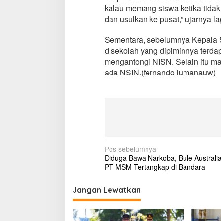
kalau memang siswa ketika tidak 
dan usulkan ke pusat,” ujarnya lag
Sementara, sebelumnya Kepala 
disekolah yang dipiminnya terdapa
mengantongi NISN. Selain itu mas
ada NSIN.(fernando lumanauw)
N
Pos sebelumnya
Diduga Bawa Narkoba, Bule Australia
a
PT MSM Tertangkap di Bandara
v
i
Jangan Lewatkan
g
a