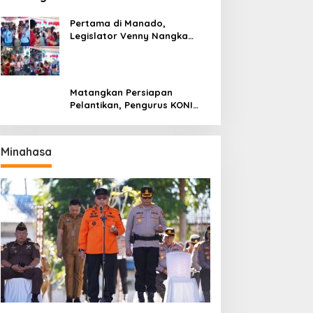
Pertama di Manado,
Legislator Venny Nangka
Ramaikan Figura Kampung
Titiwungen Utara
Matangkan Persiapan
Pelantikan, Pengurus KONI
Manado Gelar Rapat
Perdana
Minahasa