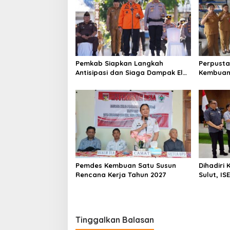
s
i
p
o
Pemkab Siapkan Langkah
Perpusta
s
Antisipasi dan Siaga Dampak El
Kembuan
Nino di Minahasa
Pemdes Kembuan Satu Susun
Dihadiri
Rencana Kerja Tahun 2027
Sulut, IS
Ekonomi 
Tinggalkan Balasan