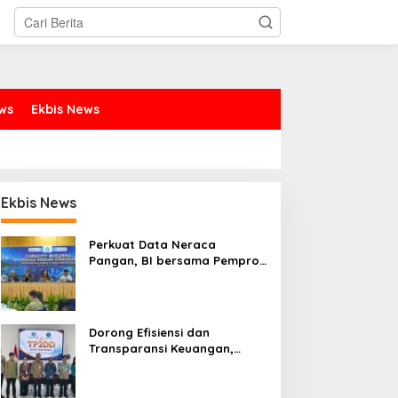
ews
Ekbis News
Ekbis News
Perkuat Data Neraca
Pangan, BI bersama Pemprov
Sulut Genjot Stabilitas Harga
dan Kendalikan Inflasi
Dorong Efisiensi dan
Transparansi Keuangan,
Sitaro Percepat Laju
Digitalisasi Transaksi
Bersama BI Sulut