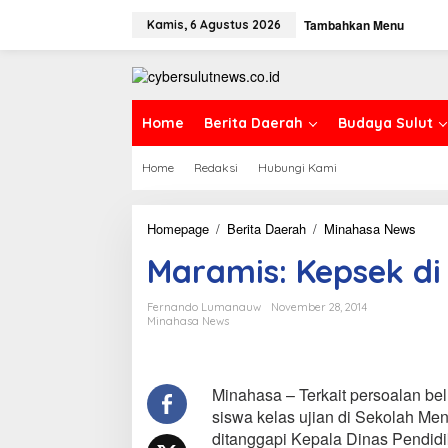
L
Tambahkan Menu
e
Kamis, 6 Agustus 2026
w
a
t
i
k
Home
Berita Daerah
Budaya Sulut
e
k
Home
Redaksi
Hubungi Kami
o
n
t
e
Homepage
/
Berita Daerah
/
Minahasa News
M
n
a
Maramis: Kepsek di
r
a
m
Fernando Lumanauw
November 28, 2014
i
Minahasa News
s
:
K
e
Minahasa – Terkait persoalan b
p
siswa kelas ujian di Sekolah M
s
ditanggapi Kepala Dinas Pendid
e