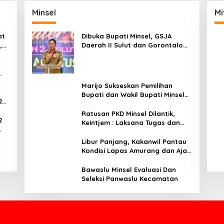
Minsel
Mi
at
Dibuka Bupati Minsel, GSJA
,
Daerah II Sulut dan Gorontalo
dam
Sukses Gelar Rakerda di
Amurang
Marijo Sukseskan Pemilihan
Bupati dan Wakil Bupati Minsel
2
Tahun 2024
Ratusan PKD Minsel Dilantik,
2
Keintjem : Laksana Tugas dan
Tanggungjawab Dengan Baik
ar
Libur Panjang, Kakanwil Pantau
Kondisi Lapas Amurang dan Ajak
WBP Patuhi Aturan Yang Berlaku
Bawaslu Minsel Evaluasi Dan
Seleksi Panwaslu Kecamatan