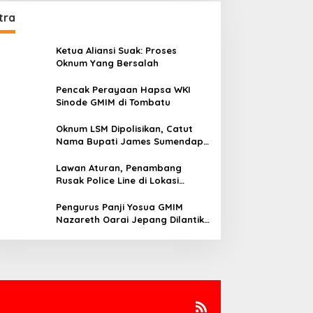
tra
Ketua Aliansi Suak: Proses
Oknum Yang Bersalah
Pencak Perayaan Hapsa WKI
Sinode GMIM di Tombatu
Oknum LSM Dipolisikan, Catut
Nama Bupati James Sumendap
dan Tipu Investor Rp 200 Juta
Lawan Aturan, Penambang
Rusak Police Line di Lokasi
Tambang di Mitra: Tangkap
Mereka!!
Pengurus Panji Yosua GMIM
Nazareth Oarai Jepang Dilantik.
Sumendap: Panji Yosua harus
Menjaga Dan Melindungi Jemaat