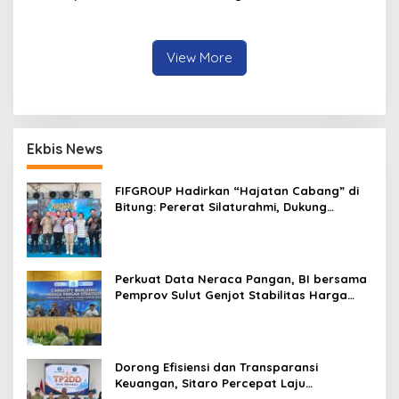
Membuka Pelatihan
dan Renang
Penyidikan Keimigrasian Akt
III
View More
Ekbis News
FIFGROUP Hadirkan “Hajatan Cabang” di
Bitung: Pererat Silaturahmi, Dukung
Ekonomi Lokal & Tawarkan Beragam
Promo Khusus
Perkuat Data Neraca Pangan, BI bersama
Pemprov Sulut Genjot Stabilitas Harga
dan Kendalikan Inflasi
Dorong Efisiensi dan Transparansi
Keuangan, Sitaro Percepat Laju