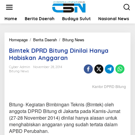
L
e
w
a
Home
Berita Daerah
Budaya Sulut
Nasional News
t
i
k
Homepage
/
Berita Daerah
/
Bitung News
B
e
i
k
Bimtek DPRD Bitung Dinilai Hanya
m
o
t
n
Habiskan Anggaran
e
t
k
e
Cyber Admin
November 28, 2014
Bitung News
D
n
P
R
Kantor DPRD Bitung
D
B
i
Bitung- Kegiatan Bimbingan Teknis (Bimtek) oleh
t
u
anggota DPRD Bitung di Jakarta pada Kamis-Jumat
n
(27-28 November 2014) dinilai hanya alasan untuk
g
menghabiskan anggaran yang sudah tertata dalam
D
APBD Perubahan.
i