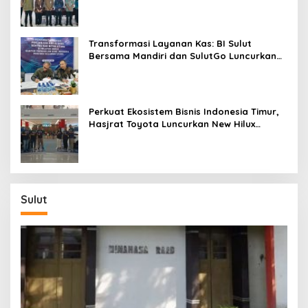
Digitalisasi Transaksi Bersama BI Sulut
Transformasi Layanan Kas: BI Sulut
Bersama Mandiri dan SulutGo Luncurkan
Sentra Kas Mitra Utama, Jangkau Wilayah
Kepulauan
Perkuat Ekosistem Bisnis Indonesia Timur,
Hasjrat Toyota Luncurkan New Hilux
Generasi ke-9 di Manado
Sulut