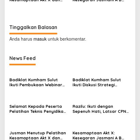
Membuka Pelatihan
dan Renang
Penyidikan Keimigrasian Akt
III
Tinggalkan Balasan
Anda harus
masuk
untuk berkomentar.
News Feed
Badiklat Kumham Sulut
Badiklat Kumham Sulut
Ikuti Pembukaan Webinar
Ikuti Diskusi Strategi
Series III, Kenali Potensimu
Kebijakan Permenkumham
Maksimalkan Performamu
No 15 Tahun 2020
Selamat Kepada Peserta
Razilu: Ikuti dengan
Pelatihan Teknis Penyidikan
Sepenuh Hati, Latsar CPNS
Keimigrasian Tingkat Dasar
Hanya Bisa Diikuti 1 Kali
Akt III Badiklat Kumham
Sulut
Jusman Menutup Pelatihan
Kesamaptaan Akt X:
Kesamaptaan Akt X dan
Kesegaran Jasmani A B