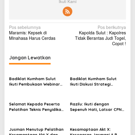
Ikuti Kami
N
Pos sebelumnya
Pos berikutnya
Maramis: Kepsek di
Kapolda Sulut : Kapolres
a
Minahasa Harus Cerdas
Tidak Berantas Judi Togel,
v
Copot !
i
Jangan Lewatkan
g
a
s
Badiklat Kumham Sulut
Badiklat Kumham Sulut
Ikuti Pembukaan Webinar
Ikuti Diskusi Strategi
i
Series III, Kenali Potensimu
Kebijakan Permenkumham
p
Maksimalkan Performamu
No 15 Tahun 2020
o
Selamat Kepada Peserta
Razilu: Ikuti dengan
Pelatihan Teknis Penyidikan
Sepenuh Hati, Latsar CPNS
s
Keimigrasian Tingkat Dasar
Hanya Bisa Diikuti 1 Kali
Akt III Badiklat Kumham
Sulut
Jusman Menutup Pelatihan
Kesamaptaan Akt X:
Kesamaptaan Akt X dan
Kesegaran Jasmani A B