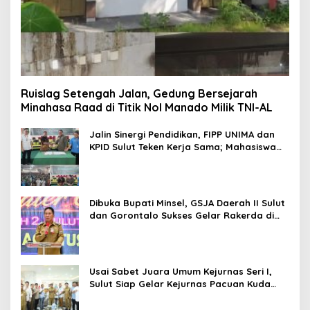
Ruislag Setengah Jalan, Gedung Bersejarah
Minahasa Raad di Titik Nol Manado Milik TNI-AL
Jalin Sinergi Pendidikan, FIPP UNIMA dan
KPID Sulut Teken Kerja Sama; Mahasiswa
Baru Antusias Serap Materi Literasi
Penyiaran
Dibuka Bupati Minsel, GSJA Daerah II Sulut
dan Gorontalo Sukses Gelar Rakerda di
Amurang
Usai Sabet Juara Umum Kejurnas Seri I,
Sulut Siap Gelar Kejurnas Pacuan Kuda
Seri II Piala Presiden di Tompaso