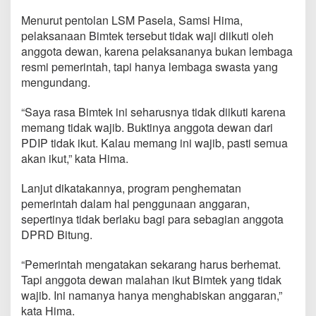
n
i
Menurut pentolan LSM Pasela, Samsi Hima,
l
pelaksanaan Bimtek tersebut tidak waji diikuti oleh
a
anggota dewan, karena pelaksananya bukan lembaga
i
resmi pemerintah, tapi hanya lembaga swasta yang
H
mengundang.
a
n
y
“Saya rasa Bimtek ini seharusnya tidak diikuti karena
a
memang tidak wajib. Buktinya anggota dewan dari
H
PDIP tidak ikut. Kalau memang ini wajib, pasti semua
a
akan ikut,” kata Hima.
b
i
s
Lanjut dikatakannya, program penghematan
k
pemerintah dalam hal penggunaan anggaran,
a
sepertinya tidak berlaku bagi para sebagian anggota
n
DPRD Bitung.
A
n
g
“Pemerintah mengatakan sekarang harus berhemat.
g
Tapi anggota dewan malahan ikut Bimtek yang tidak
a
wajib. Ini namanya hanya menghabiskan anggaran,”
r
kata Hima.
a