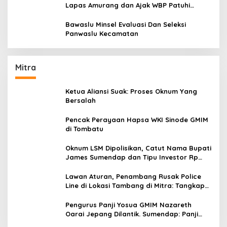
Lapas Amurang dan Ajak WBP Patuhi
Aturan Yang Berlaku
Bawaslu Minsel Evaluasi Dan Seleksi
Panwaslu Kecamatan
Mitra
Ketua Aliansi Suak: Proses Oknum Yang
Bersalah
Pencak Perayaan Hapsa WKI Sinode GMIM
di Tombatu
Oknum LSM Dipolisikan, Catut Nama Bupati
James Sumendap dan Tipu Investor Rp
200 Juta
Lawan Aturan, Penambang Rusak Police
Line di Lokasi Tambang di Mitra: Tangkap
Mereka!!
Pengurus Panji Yosua GMIM Nazareth
Oarai Jepang Dilantik. Sumendap: Panji
Yosua harus Menjaga Dan Melindungi