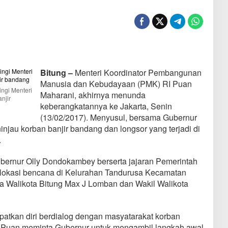
Bitung –
Menteri Koordinator Pembangunan
Manusia dan Kebudayaan (PMK) RI Puan
ngi Menteri
Maharani, akhirnya menunda
njir
keberangkatannya ke Jakarta, Senin
(13/02/2017). Menyusul, bersama Gubernur
jau korban banjir bandang dan longsor yang terjadi di
.
ernur Olly Dondokambey berserta jajaran Pemerintah
 lokasi bencana di Kelurahan Tandurusa Kecamatan
 Walikota Bitung Max J Lomban dan Wakil Walikota
atkan diri berdialog dengan masyatarakat korban
 Puan meminta Gubernur untuk mengambil langkah awal