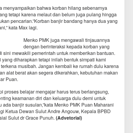
ya menyampaikan bahwa korban hilang sebenarnya
ang tetapi karena melaut dan belum juga pulang hingga
ukan pencarian.”Korban banjir bandang hanya dua yang
i,” kata Max lagi.
Menko PMK juga mengawali tinjauannya
dengan berinteraksi kepada korban yang
i sini mewakili pemerintah untuk memberikan bantuan.
yang diharapkan tetapi inilah bentuk simpati kami
terkena musibah. Jangan kembali ke rumah dulu karena
an alat berat akan segera dikerahkan, kebutuhan makan
jar Puan.
i proses belajar mengajar harus terus berlangsung,
enting keamanan diri dan keluarga dulu demi untuk
u ada banjir susulan,”kata Menko PMK Puan Maharani
gi Ketua Dewan Sulut Andre Angouw, Kepala BPBD
sial Sulut dr Grace Punuh.
(Advetorial)