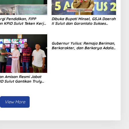
ergi Pendidikan, FIPP
Dibuka Bupati Minsel, GSJA Daerah
n KPID Sulut Teken Kerja
II Sulut dan Gorontalo Sukses
hasiswa Baru Antusias
Gelar Rakerda di Amurang
eri Literasi Penyiaran
Gubernur Yulius: Remaja Beriman,
Berkarakter, dan Berkarya Adalah
Kekuatan Sulawesi Utara
an Amisan Resmi Jabat
D Sulut Gantikan Truly
View More