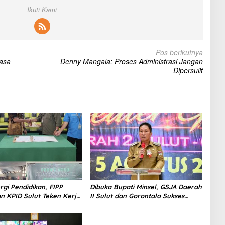
Ikuti Kami
Pos berikutnya
asa
Denny Mangala: Proses Administrasi Jangan
Dipersulit
ergi Pendidikan, FIPP
Dibuka Bupati Minsel, GSJA Daerah
n KPID Sulut Teken Kerja
II Sulut dan Gorontalo Sukses
hasiswa Baru Antusias
Gelar Rakerda di Amurang
eri Literasi Penyiaran