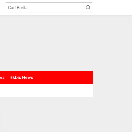
ews
Ekbis News