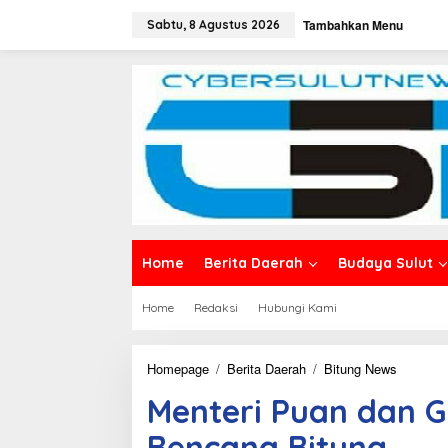
L
Tambahkan Menu
e
Sabtu, 8 Agustus 2026
w
a
t
i
k
e
k
o
n
t
e
n
Home
Berita Daerah
Budaya Sulut
Home
Redaksi
Hubungi Kami
Homepage
/
Berita Daerah
/
Bitung News
M
e
Menteri Puan dan G
n
t
Bencana Bitung
e