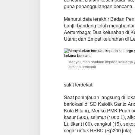
r
guna penanggulangan bencana.
b
a
Menurut data terakhir Badan P
n
banjir bandang telah menghanta
B
e
Aertembaga; Dua kelurahan di 
n
Utara; dan Empat kelurahan di L
c
a
n
a
Menyalurkan bantuan kepada keluarga 
B
terkena bencana
i
t
u
sakit terdekat.
n
g
Saat peninjauan langsung di loka
berlokasi di SD Katolik Santo 
Kota Bitung, Menko PMK Puan be
kasur (500), selimut (1000 L), alko
L), tikar (100), cangkul (15), sek
segar untuk BPBD (Rp200 juta).