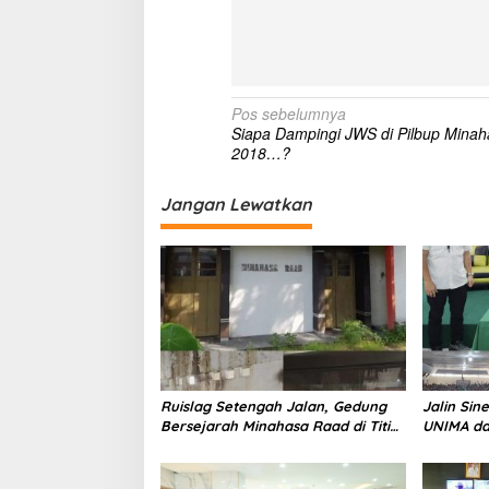
N
Pos sebelumnya
Siapa Dampingi JWS di Pilbup Minah
a
2018…?
v
i
Jangan Lewatkan
g
a
s
i
p
o
Ruislag Setengah Jalan, Gedung
Jalin Sin
s
Bersejarah Minahasa Raad di Titik
UNIMA da
Nol Manado Milik TNI-AL
Sama; Ma
Serap Mat