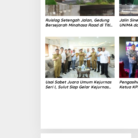
Ruislag Setengah Jalan, Gedung
Jalin Sin
Bersejarah Minahasa Raad di Titik
UNIMA da
Nol Manado Milik TNI-AL
Sama; Ma
Serap Mat
Usai Sabet Juara Umum Kejurnas
Pengasih
Seri I, Sulut Siap Gelar Kejurnas
Ketua KPI
Pacuan Kuda Seri II Piala Presiden
Kerap
di Tompaso