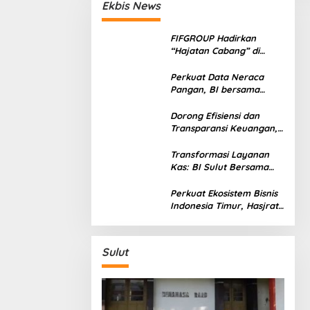
Ekbis News
FIFGROUP Hadirkan
“Hajatan Cabang” di
Bitung: Pererat
Silaturahmi, Dukung
Perkuat Data Neraca
Ekonomi Lokal &
Pangan, BI bersama
Tawarkan Beragam
Pemprov Sulut Genjot
Promo Khusus
Stabilitas Harga dan
Dorong Efisiensi dan
Kendalikan Inflasi
Transparansi Keuangan,
Sitaro Percepat Laju
Digitalisasi Transaksi
Transformasi Layanan
Bersama BI Sulut
Kas: BI Sulut Bersama
Mandiri dan SulutGo
Luncurkan Sentra Kas
Perkuat Ekosistem Bisnis
Mitra Utama, Jangkau
Indonesia Timur, Hasjrat
Wilayah Kepulauan
Toyota Luncurkan New
Hilux Generasi ke-9 di
Manado
Sulut