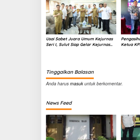
Usai Sabet Juara Umum Kejurnas
Pengasih
Seri I, Sulut Siap Gelar Kejurnas
Ketua KPI
Pacuan Kuda Seri II Piala Presiden
Kerap
di Tompaso
Tinggalkan Balasan
Anda harus
masuk
untuk berkomentar.
News Feed