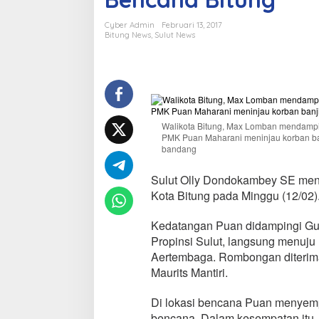
r
i
Cyber Admin
Februari 13, 2017
P
Bitung News
,
Sulut News
u
a
n
d
a
n
G
Walikota Bitung, Max Lomban mendampi
u
PMK Puan Maharani meninjau korban ba
b
bandang
e
r
Sulut Olly Dondokambey SE menin
n
Kota Bitung pada Minggu (12/02)
u
r
Kedatangan Puan didampingi Gub
T
i
Propinsi Sulut, langsung menuju
n
Aertembaga. Rombongan diterima
j
Maurits Mantiri.
a
u
Di lokasi bencana Puan menyemp
K
o
bencana. Dalam kesempatan itu,