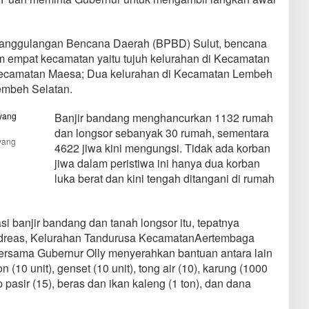
enanggulangan Bencana Daerah (BPBD) Sulut, bencana
m empat kecamatan yaitu tujuh kelurahan di Kecamatan
Kecamatan Maesa; Dua kelurahan di Kecamatan Lembeh
embeh Selatan.
Banjir bandang menghancurkan 1132 rumah
dan longsor sebanyak 30 rumah, sementara
yang
4622 jiwa kini mengungsi. Tidak ada korban
jiwa dalam peristiwa ini hanya dua korban
luka berat dan kini tengah ditangani di rumah
si banjir bandang dan tanah longsor itu, tepatnya
Andreas, Kelurahan Tandurusa KecamatanAertembaga
rsama Gubernur Olly menyerahkan bantuan antara lain
n (10 unit), genset (10 unit), tong air (10), karung (1000
op pasir (15), beras dan ikan kaleng (1 ton), dan dana