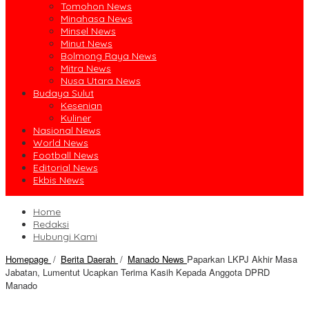
Tomohon News
Minahasa News
Minsel News
Minut News
Bolmong Raya News
Mitra News
Nusa Utara News
Budaya Sulut
Kesenian
Kuliner
Nasional News
World News
Football News
Editorial News
Ekbis News
Home
Redaksi
Hubungi Kami
Homepage
/
Berita Daerah
/
Manado News
Paparkan LKPJ Akhir Masa
Jabatan, Lumentut Ucapkan Terima Kasih Kepada Anggota DPRD
Manado