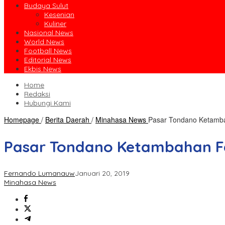
Budaya Sulut
Kesenian
Kuliner
Nasional News
World News
Football News
Editorial News
Ekbis News
Home
Redaksi
Hubungi Kami
Homepage
/
Berita Daerah
/
Minahasa News
Pasar Tondano Ketambah
Pasar Tondano Ketambahan Fas
Fernando Lumanauw
Januari 20, 2019
Minahasa News