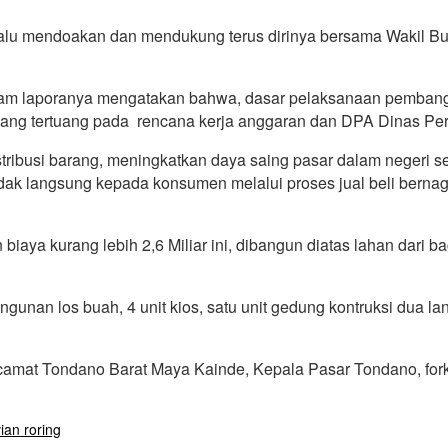
alu mendoakan dan mendukung terus dirinya bersama Wakil B
 laporanya mengatakan bahwa, dasar pelaksanaan pembanguna
yang tertuang pada rencana kerja anggaran dan DPA Dinas P
tribusi barang, meningkatkan daya saing pasar dalam negeri s
tidak langsung kepada konsumen melalui proses jual beli berna
aya kurang lebih 2,6 Miliar ini, dibangun diatas lahan dari 
ngunan los buah, 4 unit kios, satu unit gedung kontruksi dua lan
an, camat Tondano Barat Maya Kainde, Kepala Pasar Tondano, f
ian roring