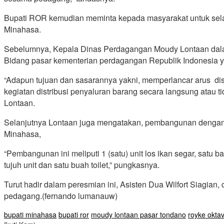
Bupati ROR kemudian meminta kepada masyarakat untuk sel
Minahasa.
Sebelumnya, Kepala Dinas Perdagangan Moudy Lontaan dalam
Bidang pasar kementerian perdagangan Republik Indonesia 
“Adapun tujuan dan sasarannya yakni, memperlancar arus dis
kegiatan distribusi penyaluran barang secara langsung atau 
Lontaan.
Selanjutnya Lontaan juga mengatakan, pembangunan dengan bi
Minahasa,
“Pembangunan ini meliputi 1 (satu) unit los ikan segar, satu ba
tujuh unit dan satu buah toilet,” pungkasnya.
Turut hadir dalam peresmian ini, Asisten Dua Wilfort Siagi
pedagang.(fernando lumanauw)
bupati minahasa
bupati ror
moudy lontaan pasar tondano
royke oktav