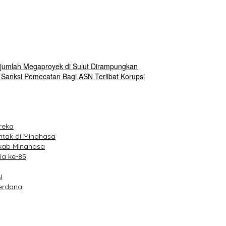
Sejumlah Megaproyek di Sulut Dirampungkan
anksi Pemecatan Bagi ASN Terlibat Korupsi
reka
ntak di Minahasa
kab Minahasa
ia ke-85
N
Perdana