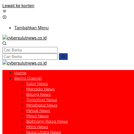
Lewati ke konten
Tambahkan Menu
Home
Berita Daerah
Sulut News
Manado News
Bitung News
Tomohon News
Minahasa News
Minsel News
Minut News
Bolmong Raya News
Mitra News
Nusa Utara News