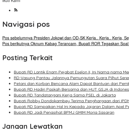
Ikuti Kami
Navigasi pos
Pos sebelumnya
Presiden Jokowi dan OD-SK Kerja.. Kerja.. Kerja, 
Pos berikutnya
Oknum Kabag Terancam, Bupati ROR Tegaskan Soal S
Posting Terkait
Bupati RD Lantik Enam Pejabat Eselon II, Ini Nama-nama Me
RD-Vasung Pantau Jalannya Pemungutan Suara Pilhut Sere
Petani dan Korban Bencana Alam Dapat Bantuan dari Pem
Bupati RD Hadiri Paskah Bersama dan HUT GSJA di Indones
Bupati RD Tandatangani Kerja Sama PSEL di Jakarta
Bupati Robby Dondokambey Terima Penghargaan dari IPD
Bupati RD Sampaikan Hal Ini Kepada Jajaran Dalam Apel 
Bupati RD Jadi Penasihat BPMJ GMIM Moria Sasaran
Jangan Lewatkan