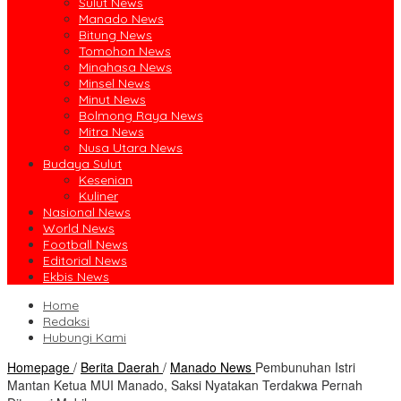
Sulut News
Manado News
Bitung News
Tomohon News
Minahasa News
Minsel News
Minut News
Bolmong Raya News
Mitra News
Nusa Utara News
Budaya Sulut
Kesenian
Kuliner
Nasional News
World News
Football News
Editorial News
Ekbis News
Home
Redaksi
Hubungi Kami
Homepage
/
Berita Daerah
/
Manado News
Pembunuhan Istri
Mantan Ketua MUI Manado, Saksi Nyatakan Terdakwa Pernah