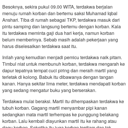
Besoknya, sekira pukul 09.00 WITA, terdakwa berjalan
menuju rumah korban dan bertemu saksi Muhamad Iqbal
Anshari. Tiba di rumah sebagai TKP, terdakwa masuk dari
pintu samping dan langsung bertemu dengan korban. Kala
itu terdakwa meminta gaji dua hari kerja, namun korban
belum memberinya. Sebab masih adalah pekerjaan yang
harus diselesaikan terdakwa saat itu.
Inilah yang kemudian menjadi pemicu terdakwa naik pitam.
Timbul niat untuk membunuh korban, terdakwa mengarah ke
dapur tepatnya tempat cuci piring dan meraih martil yang
terletak di kolong. Babuk itu dibawanya dengan tangan
kanan. Hanya sekitar lima meter, terdakwa mendapati korban
yang sedang mengatur buku yang berserakan.
Terdakwa mulai beraksi. Martil itu dihempaskan terdakwa ke
tubuh korban. Gagang martil menyambar pipi kanan
sedangkan mata martil terhempas ke punggung belakang
korban. Lalu kembali diayunkan martil itu ke rahang atau
dagu korban. Seketika itu juga korban terdiam dan tak