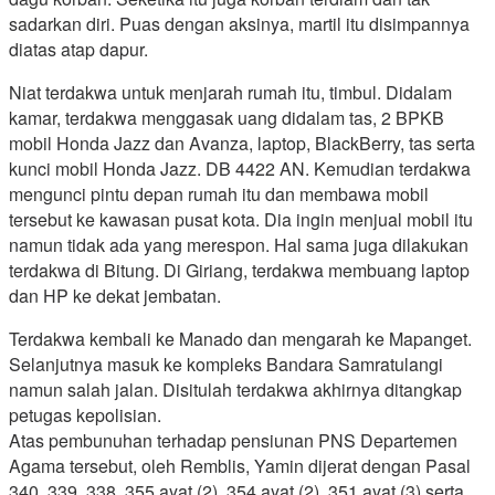
sadarkan diri. Puas dengan aksinya, martil itu disimpannya
diatas atap dapur.
Niat terdakwa untuk menjarah rumah itu, timbul. Didalam
kamar, terdakwa menggasak uang didalam tas, 2 BPKB
mobil Honda Jazz dan Avanza, laptop, BlackBerry, tas serta
kunci mobil Honda Jazz. DB 4422 AN. Kemudian terdakwa
mengunci pintu depan rumah itu dan membawa mobil
tersebut ke kawasan pusat kota. Dia ingin menjual mobil itu
namun tidak ada yang merespon. Hal sama juga dilakukan
terdakwa di Bitung. Di Giriang, terdakwa membuang laptop
dan HP ke dekat jembatan.
Terdakwa kembali ke Manado dan mengarah ke Mapanget.
Selanjutnya masuk ke kompleks Bandara Samratulangi
namun salah jalan. Disitulah terdakwa akhirnya ditangkap
petugas kepolisian.
Atas pembunuhan terhadap pensiunan PNS Departemen
Agama tersebut, oleh Remblis, Yamin dijerat dengan Pasal
340, 339, 338, 355 ayat (2), 354 ayat (2), 351 ayat (3) serta