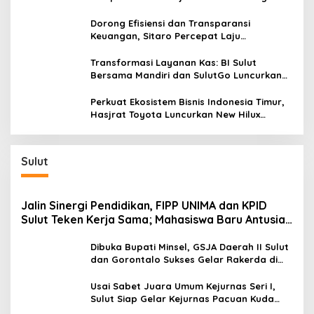
dan Kendalikan Inflasi
Dorong Efisiensi dan Transparansi
Keuangan, Sitaro Percepat Laju
Digitalisasi Transaksi Bersama BI Sulut
Transformasi Layanan Kas: BI Sulut
Bersama Mandiri dan SulutGo Luncurkan
Sentra Kas Mitra Utama, Jangkau Wilayah
Kepulauan
Perkuat Ekosistem Bisnis Indonesia Timur,
Hasjrat Toyota Luncurkan New Hilux
Generasi ke-9 di Manado
Sulut
Jalin Sinergi Pendidikan, FIPP UNIMA dan KPID
Sulut Teken Kerja Sama; Mahasiswa Baru Antusias
Serap Materi Literasi Penyiaran
Dibuka Bupati Minsel, GSJA Daerah II Sulut
dan Gorontalo Sukses Gelar Rakerda di
Amurang
Usai Sabet Juara Umum Kejurnas Seri I,
Sulut Siap Gelar Kejurnas Pacuan Kuda
Seri II Piala Presiden di Tompaso