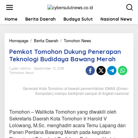
L
e
w
a
Home
Berita Daerah
Budaya Sulut
Nasional News
t
i
k
Homepage
/
Berita Daerah
/
Tomohon News
P
e
e
k
Pemkot Tomohon Dukung Penerapan
m
o
k
n
Teknologi Budidaya Bawang Merah
o
t
t
e
Cyber Admin
September 12, 2018
Tomohon News
T
n
o
m
Generasi Kota Tomohon di bawah pemerintahan EMAS (Eman-
o
Sompotan) mampu berkiprah sampai di tingkat nasional
h
o
n
Tomohon – Walikota Tomohon yang diwakili oleh
D
Sekretaris Daerah Kota Tomohon Ir Harold V
u
k
Lolowang, M.Sc. menghadiri acara Temu Lapang dan
u
Panen Perdana Bawang Merah pada kegiatan
n