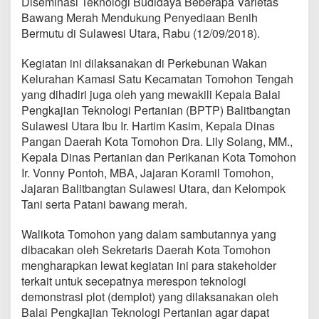
Diseminasi Teknologi Budidaya Beberapa Varietas
g
Bawang Merah Mendukung Penyediaan Benih
P
e
Bermutu di Sulawesi Utara, Rabu (12/09/2018).
n
e
Kegiatan ini dilaksanakan di Perkebunan Wakan
r
Kelurahan Kamasi Satu Kecamatan Tomohon Tengah
a
yang dihadiri juga oleh yang mewakili Kepala Balai
p
a
Pengkajian Teknologi Pertanian (BPTP) Balitbangtan
n
Sulawesi Utara Ibu Ir. Hartim Kasim, Kepala Dinas
T
Pangan Daerah Kota Tomohon Dra. Lily Solang, MM.,
e
Kepala Dinas Pertanian dan Perikanan Kota Tomohon
k
Ir. Vonny Pontoh, MBA, Jajaran Koramil Tomohon,
n
o
Jajaran Balitbangtan Sulawesi Utara, dan Kelompok
l
Tani serta Patani bawang merah.
o
g
Walikota Tomohon yang dalam sambutannya yang
i
dibacakan oleh Sekretaris Daerah Kota Tomohon
B
u
mengharapkan lewat kegiatan ini para stakeholder
d
terkait untuk secepatnya merespon teknologi
i
demonstrasi plot (demplot) yang dilaksanakan oleh
d
Balai Pengkajian Teknologi Pertanian agar dapat
a