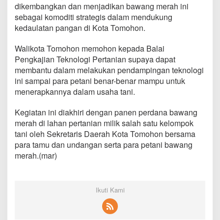
y
dikembangkan dan menjadikan bawang merah ini
a
sebagai komoditi strategis dalam mendukung
B
kedaulatan pangan di Kota Tomohon.
a
w
Walikota Tomohon memohon kepada Balai
a
n
Pengkajian Teknologi Pertanian supaya dapat
g
membantu dalam melakukan pendampingan teknologi
M
ini sampai para petani benar-benar mampu untuk
e
menerapkannya dalam usaha tani.
r
a
h
Kegiatan ini diakhiri dengan panen perdana bawang
merah di lahan pertanian milik salah satu kelompok
tani oleh Sekretaris Daerah Kota Tomohon bersama
para tamu dan undangan serta para petani bawang
merah.(mar)
Ikuti Kami