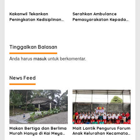
Kakanwil Tekankan
Serahkan Ambulance
Peningkatan Kedisiplinan
Pemasyarakatan Kepada
dan Pelayanan di LPP
LPKA Tomohon, Kakanwil:
Manado
Jaga dan Rawat dengan
Penuh Tanggung Jawab
Tinggalkan Balasan
Anda harus
masuk
untuk berkomentar.
News Feed
Makan Bertiga dan Berlima
Mait Lantik Pengurus Forum
Murah Hanya di Kai Meya
Anak Kelurahan Kecamatan
Tomohon
Tomohon Tengah