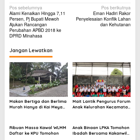
N
Pos sebelumnya
Pos berikutnya
Alami Kenaikan Hingga 7,11
Eman Hadiri Rakor
a
Persen, Pj Bupati Mewoh
Penyelesaian Konflik Lahan
v
Ajukan Rancangan
dan Kehutanan
Perubahan APBD 2018 ke
i
DPRD Minahasa
g
Jangan Lewatkan
a
s
i
p
o
s
Makan Bertiga dan Berlima
Mait Lantik Pengurus Forum
Murah Hanya di Kai Meya
Anak Kelurahan Kecamatan
Tomohon
Tomohon Tengah
Ribuan Massa Kawal WLMM
Anak Binaan LPKA Tomohon
Daftar ke KPU Tomohon
Ibadah Bersama Kakanwil
Kemenkumham Sulut