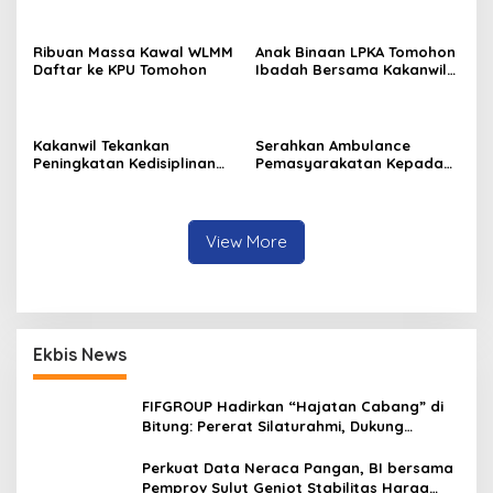
Ribuan Massa Kawal WLMM
Anak Binaan LPKA Tomohon
Daftar ke KPU Tomohon
Ibadah Bersama Kakanwil
Kemenkumham Sulut
Kakanwil Tekankan
Serahkan Ambulance
Peningkatan Kedisiplinan
Pemasyarakatan Kepada
dan Pelayanan di LPP
LPKA Tomohon, Kakanwil:
Manado
Jaga dan Rawat dengan
Penuh Tanggung Jawab
View More
Ekbis News
FIFGROUP Hadirkan “Hajatan Cabang” di
Bitung: Pererat Silaturahmi, Dukung
Ekonomi Lokal & Tawarkan Beragam
Promo Khusus
Perkuat Data Neraca Pangan, BI bersama
Pemprov Sulut Genjot Stabilitas Harga