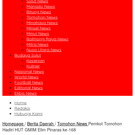
Sulut News
Manado News
Bitung News
Tomohon News
Minahasa News
Minsel News
Minut News
Bolmong Raya News
Mitra News
Nusa Utara News
Budaya Sulut
Kesenian
Kuliner
Nasional News
World News
Football News
Editorial News
Ekbis News
Home
Redaksi
Hubungi Kami
Homepage
/
Berita Daerah
/
Tomohon News
Pemkot Tomohon
Hadiri HUT GMIM Elim Pinaras ke-168