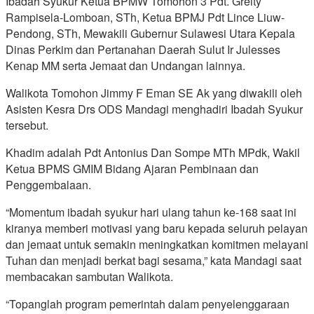
Ibadah Syukur Ketua BPMW Tomohon 3 Pdt. Greity
Rampisela-Lomboan, STh, Ketua BPMJ Pdt Lince Liuw-
Pendong, STh, Mewakili Gubernur Sulawesi Utara Kepala
Dinas Perkim dan Pertanahan Daerah Sulut Ir Julesses
Kenap MM serta Jemaat dan Undangan lainnya.
Walikota Tomohon Jimmy F Eman SE Ak yang diwakili oleh
Asisten Kesra Drs ODS Mandagi menghadiri Ibadah Syukur
tersebut.
Khadim adalah Pdt Antonius Dan Sompe MTh MPdk, Wakil
Ketua BPMS GMIM Bidang Ajaran Pembinaan dan
Penggembalaan.
“Momentum ibadah syukur hari ulang tahun ke-168 saat ini
kiranya memberi motivasi yang baru kepada seluruh pelayan
dan jemaat untuk semakin meningkatkan komitmen melayani
Tuhan dan menjadi berkat bagi sesama,” kata Mandagi saat
membacakan sambutan Walikota.
“Topanglah program pemerintah dalam penyelenggaraan