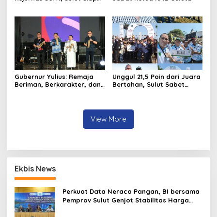
Gelar Kejurnas Pacuan
Gantikan Truly Kerap
Kuda Seri II Piala Presiden
di Tompaso
Gubernur Yulius: Remaja
Unggul 21,5 Poin dari Juara
Beriman, Berkarakter, dan
Bertahan, Sulut Sabet
Berkarya Adalah Kekuatan
Gelar Juara Umum
Sulawesi Utara
Kejurnas Pordasi Seri I
Pangandaran
View More
Ekbis News
Perkuat Data Neraca Pangan, BI bersama
Pemprov Sulut Genjot Stabilitas Harga
dan Kendalikan Inflasi