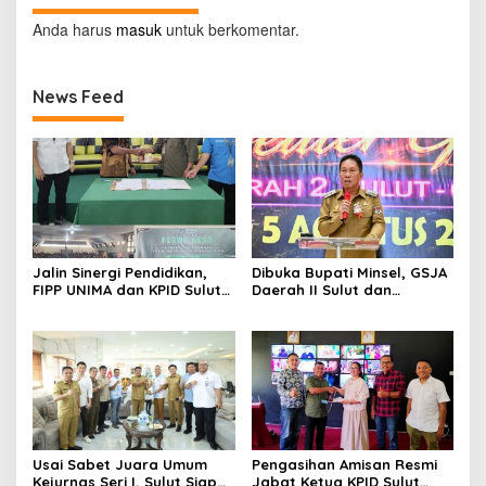
Anda harus
masuk
untuk berkomentar.
News Feed
Jalin Sinergi Pendidikan,
Dibuka Bupati Minsel, GSJA
FIPP UNIMA dan KPID Sulut
Daerah II Sulut dan
Teken Kerja Sama;
Gorontalo Sukses Gelar
Mahasiswa Baru Antusias
Rakerda di Amurang
Serap Materi Literasi
Penyiaran
Usai Sabet Juara Umum
Pengasihan Amisan Resmi
Kejurnas Seri I, Sulut Siap
Jabat Ketua KPID Sulut