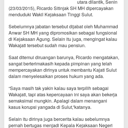
utara dilantik, Senin
a
n
(23/03/2015), Ricardo Sitinjak SH MH dipercayakan
t
menduduki Wakil Kejaksaan Tinggi Sulut.
i
k
Sebelumnya jabatan tersebut dijabat oleh Muhammad
S
Anwar SH MH yang dipromosikan sebagai fungsional
e
b
di Kejaksaan Agung. Selain itu juga, mengingat kalau
a
Wakajati tersebut sudah mau pensiun.
g
a
Saat ditemui diruangan barunya, Ricardo mengatakan,
i
sangat berterimakasih kepada pimpinan yang telah
W
a
mempercayakan dirinya untuk membantu Kajati Sulut
k
dalam menyelesaikan proses hukum yang ada.
a
j
“Saya masih tak yakin kalau saya terpilih sebagai
a
Wakajati, tapi atas kepercayaan ini saya akan bekerja
t
i
semaksimal mungkin. Apalagi dalam menangani
S
kasus korupsi yangada di Sulut,”katanya.
u
l
Selain itu dirinya juga bercerita kalau sebelumnya
u
pernah bertugas menjadi Kepala Kejaksaan Negeri
t