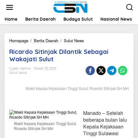
L
e
w
a
Home
Berita Daerah
Budaya Sulut
Nasional News
t
i
k
Homepage
/
Berita Daerah
/
Sulut News
R
e
i
k
Ricardo Sitinjak Dilantik Sebagai
c
o
a
n
Wakajati Sulut
r
t
d
e
Cyber Admin
Maret 23, 2015
Sulut News
o
n
S
i
Wakil Kepala Kejaksaan Tinggi Sulut, Ricardo Sitinjak SH MH
t
i
n
j
Manado – Setelah
a
k
beberapa bulan lalu
Wakil Kepala Kejaksaan Tinggi Sulut,
D
Kepala Kejaksaan
Ricardo Sitinjak SH MH
i
Tinggi Sulawesi
l