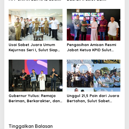
Teken Kerja Sama;
Gorontalo Sukses Gelar
Mahasiswa Baru Antusias
Rakerda di Amurang
Serap Materi Literasi
Penyiaran
Usai Sabet Juara Umum
Pengasihan Amisan Resmi
Kejurnas Seri I, Sulut Siap
Jabat Ketua KPID Sulut
Gelar Kejurnas Pacuan
Gantikan Truly Kerap
Kuda Seri II Piala Presiden
di Tompaso
Gubernur Yulius: Remaja
Unggul 21,5 Poin dari Juara
Beriman, Berkarakter, dan
Bertahan, Sulut Sabet
Berkarya Adalah Kekuatan
Gelar Juara Umum
Sulawesi Utara
Kejurnas Pordasi Seri I
Pangandaran
Tinggalkan Balasan