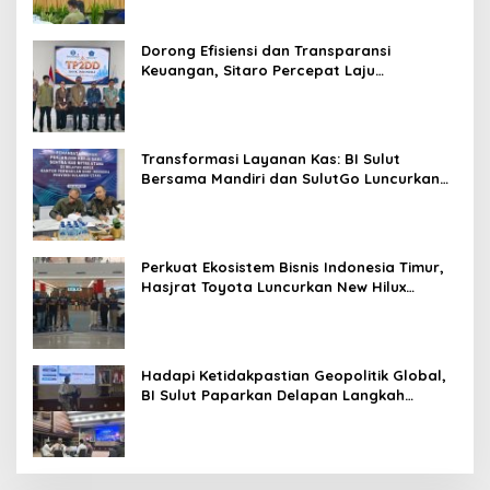
Dorong Efisiensi dan Transparansi
Keuangan, Sitaro Percepat Laju
Digitalisasi Transaksi Bersama BI Sulut
Transformasi Layanan Kas: BI Sulut
Bersama Mandiri dan SulutGo Luncurkan
Sentra Kas Mitra Utama, Jangkau Wilayah
Kepulauan
Perkuat Ekosistem Bisnis Indonesia Timur,
Hasjrat Toyota Luncurkan New Hilux
Generasi ke-9 di Manado
Hadapi Ketidakpastian Geopolitik Global,
BI Sulut Paparkan Delapan Langkah
Strategis Perkuat Rupiah dan Stabilitas
Ekonomi