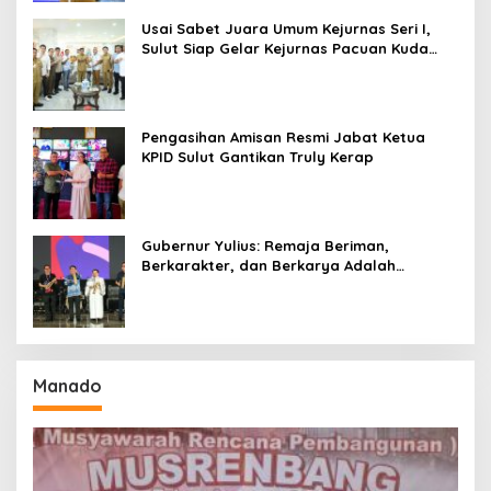
Usai Sabet Juara Umum Kejurnas Seri I,
Sulut Siap Gelar Kejurnas Pacuan Kuda
Seri II Piala Presiden di Tompaso
Pengasihan Amisan Resmi Jabat Ketua
KPID Sulut Gantikan Truly Kerap
Gubernur Yulius: Remaja Beriman,
Berkarakter, dan Berkarya Adalah
Kekuatan Sulawesi Utara
Manado