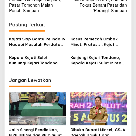
a
Pasar Tomohon Malah
Fokus Benahi Pasar dan
v
Penuh Sampah
‘Perangi’ Sampah
i
Posting Terkait
g
a
Kajati Siap Bantu Pelindo IV
Kasus Pemecah Ombak
s
Hadapi Masalah Perdata
Minut, Pratasis : Kejati
dan TUN
Jangan Cuma Uang Receh
i
Saja
Kepala Kejati Sulut
Kunjungi Kejari Tondano,
p
Kunjungi Kejari Tondano
Kepala Kejati Sulut Minta
Tuntaskan Kasus Korupsi di
o
Minahasa
s
Jangan Lewatkan
Jalin Sinergi Pendidikan,
Dibuka Bupati Minsel, GSJA
FIPP UNIMA dan KPID Sulut
Daerah II Sulut dan