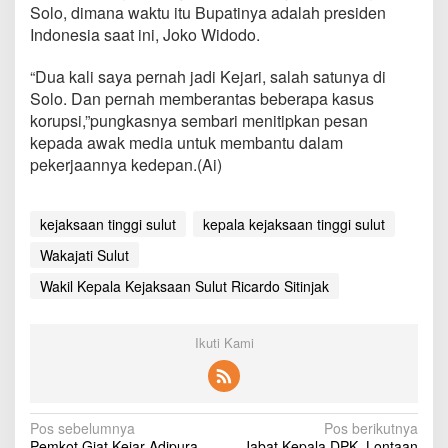
Solo, dimana waktu itu Bupatinya adalah presiden
Indonesia saat ini, Joko Widodo.
“Dua kali saya pernah jadi Kejari, salah satunya di
Solo. Dan pernah memberantas beberapa kasus
korupsi,”pungkasnya sembari menitipkan pesan
kepada awak media untuk membantu dalam
pekerjaannya kedepan.(Ai)
kejaksaan tinggi sulut
kepala kejaksaan tinggi sulut
Wakajati Sulut
Wakil Kepala Kejaksaan Sulut Ricardo Sitinjak
Ikuti Kami
N
Pos sebelumnya
Pos berikutnya
Pemkot Giat Kejar Adipura,
Jabat Kepala DPK, Lontaan