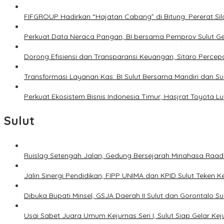
FIFGROUP Hadirkan “Hajatan Cabang” di Bitung: Pererat S
Perkuat Data Neraca Pangan, BI bersama Pemprov Sulut Genj
Dorong Efisiensi dan Transparansi Keuangan, Sitaro Percepat
Transformasi Layanan Kas: BI Sulut Bersama Mandiri dan S
Perkuat Ekosistem Bisnis Indonesia Timur, Hasjrat Toyota L
Sulut
Ruislag Setengah Jalan, Gedung Bersejarah Minahasa Raad d
Jalin Sinergi Pendidikan, FIPP UNIMA dan KPID Sulut Teken 
Dibuka Bupati Minsel, GSJA Daerah II Sulut dan Gorontalo 
Usai Sabet Juara Umum Kejurnas Seri I, Sulut Siap Gelar Ke