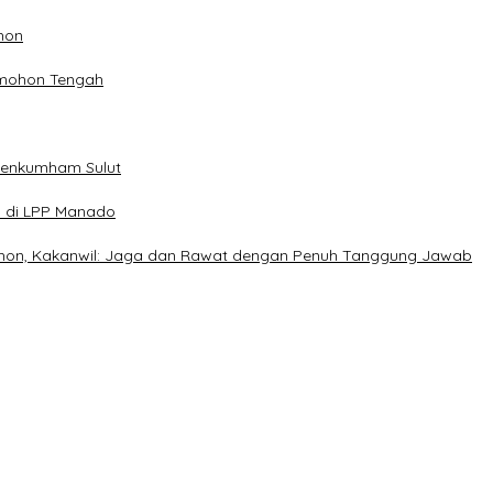
hon
omohon Tengah
menkumham Sulut
n di LPP Manado
on, Kakanwil: Jaga dan Rawat dengan Penuh Tanggung Jawab