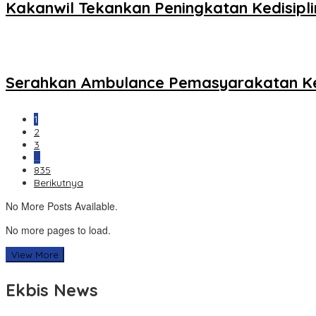
Kakanwil Tekankan Peningkatan Kedisipl
Serahkan Ambulance Pemasyarakatan K
1
2
3
…
835
Berikutnya
No More Posts Available.
No more pages to load.
View More
Ekbis News