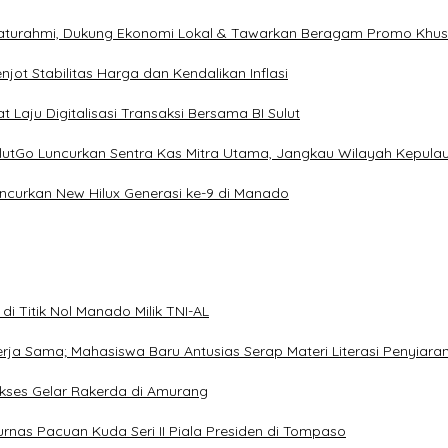
ilaturahmi, Dukung Ekonomi Lokal & Tawarkan Beragam Promo Khu
ot Stabilitas Harga dan Kendalikan Inflasi
 Laju Digitalisasi Transaksi Bersama BI Sulut
ulutGo Luncurkan Sentra Kas Mitra Utama, Jangkau Wilayah Kepula
uncurkan New Hilux Generasi ke-9 di Manado
i Titik Nol Manado Milik TNI-AL
Kerja Sama; Mahasiswa Baru Antusias Serap Materi Literasi Penyiara
Sukses Gelar Rakerda di Amurang
jurnas Pacuan Kuda Seri II Piala Presiden di Tompaso