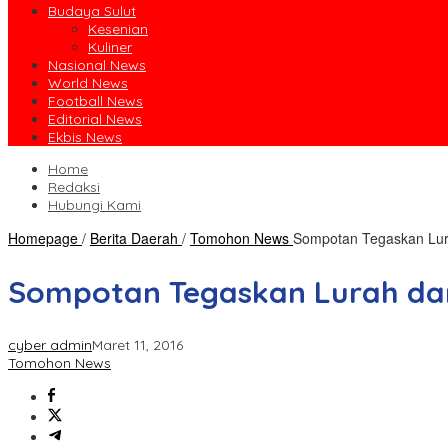
Budaya Sulut
Kesenian
Kuliner
Nasional News
World News
Football News
Editorial News
Ekbis News
Home
Redaksi
Hubungi Kami
Homepage
/
Berita Daerah
/
Tomohon News
Sompotan Tegaskan Lur
Sompotan Tegaskan Lurah da
cyber admin
Maret 11, 2016
Tomohon News