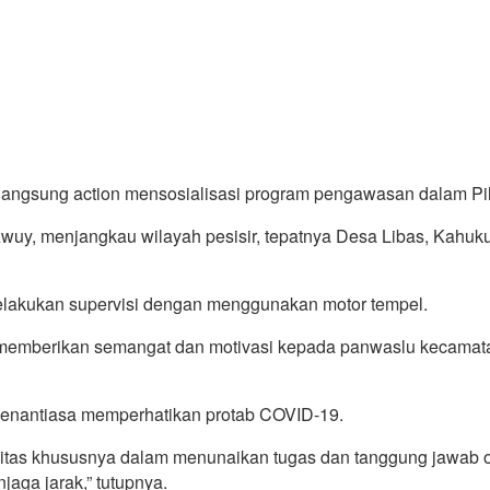
ngsung action mensosialisasi program pengawasan dalam Pil
Awuy, menjangkau wilayah pesisir, tepatnya Desa Libas, Kahu
akukan supervisi dengan menggunakan motor tempel.
nut memberikan semangat dan motivasi kepada panwaslu kecam
 senantiasa memperhatikan protab COVID-19.
itas khususnya dalam menunaikan tugas dan tanggung jawab ole
aga jarak,” tutupnya.