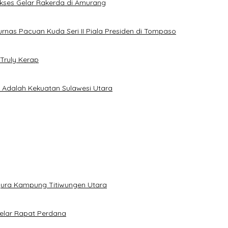
Sukses Gelar Rakerda di Amurang
jurnas Pacuan Kuda Seri II Piala Presiden di Tompaso
Truly Kerap
a Adalah Kekuatan Sulawesi Utara
gura Kampung Titiwungen Utara
elar Rapat Perdana