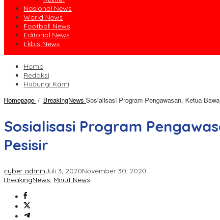
Nasional News
World News
Football News
Editorial News
Ekbis News
Home
Redaksi
Hubungi Kami
Homepage
/
BreakingNews
Sosialisasi Program Pengawasan, Ketua Bawa
Sosialisasi Program Pengawa
Pesisir
cyber admin
Juli 3, 2020
November 30, 2020
BreakingNews
,
Minut News