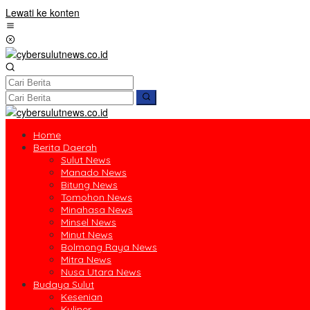
Lewati ke konten
Home
Berita Daerah
Sulut News
Manado News
Bitung News
Tomohon News
Minahasa News
Minsel News
Minut News
Bolmong Raya News
Mitra News
Nusa Utara News
Budaya Sulut
Kesenian
Kuliner