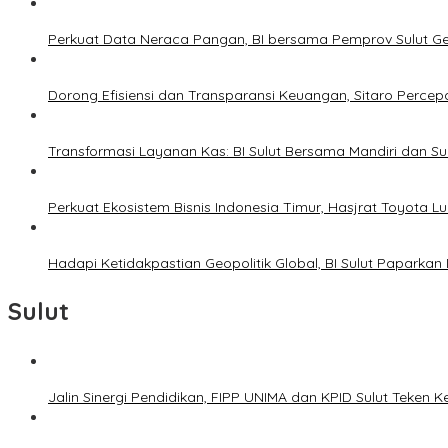
Perkuat Data Neraca Pangan, BI bersama Pemprov Sulut Genj
Dorong Efisiensi dan Transparansi Keuangan, Sitaro Percepat
Transformasi Layanan Kas: BI Sulut Bersama Mandiri dan S
Perkuat Ekosistem Bisnis Indonesia Timur, Hasjrat Toyota L
Hadapi Ketidakpastian Geopolitik Global, BI Sulut Paparkan
Sulut
Jalin Sinergi Pendidikan, FIPP UNIMA dan KPID Sulut Teken 