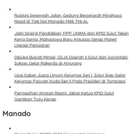
Ruislag Setengah Jalan, Gedung Bersejarah Minahasa
Raad di Titik Nol Manado Milik TNI-AL
Jalin Sinergi Pendidikan, FIPP UNIMA dan KPID Sulut Teken
Kerja Sama; Mahasiswa Baru Antusias Serap Materi
Literasi Penyiaran
Dibuka Bupati Minsel, GSJA Daerah II Sulut dan Gorontalo
Sukses Gelar Rakerda di Amurang
Usai Sabet Juara Umum Kejurnas Seri I, Sulut Siap Gelar
Kejurnas Pacuan Kuda Seri II Piala Presiden di Tompaso
Pengasihan Amisan Resmi Jabat Ketua KPID Sulut
Gantikan Truly Kerap
Manado