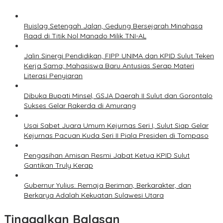
Ruislag Setengah Jalan, Gedung Bersejarah Minahasa
Raad di Titik Nol Manado Milik TNI-AL
Jalin Sinergi Pendidikan, FIPP UNIMA dan KPID Sulut Teken
Kerja Sama; Mahasiswa Baru Antusias Serap Materi
Literasi Penyiaran
Dibuka Bupati Minsel, GSJA Daerah II Sulut dan Gorontalo
Sukses Gelar Rakerda di Amurang
Usai Sabet Juara Umum Kejurnas Seri I, Sulut Siap Gelar
Kejurnas Pacuan Kuda Seri II Piala Presiden di Tompaso
Pengasihan Amisan Resmi Jabat Ketua KPID Sulut
Gantikan Truly Kerap
Gubernur Yulius: Remaja Beriman, Berkarakter, dan
Berkarya Adalah Kekuatan Sulawesi Utara
Tinggalkan Balasan