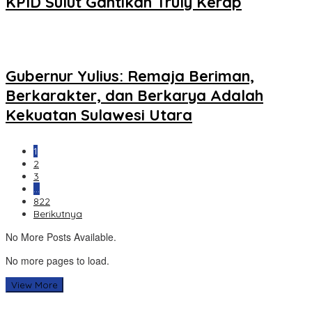
KPID Sulut Gantikan Truly Kerap
Gubernur Yulius: Remaja Beriman,
Berkarakter, dan Berkarya Adalah
Kekuatan Sulawesi Utara
1
2
3
…
822
Berikutnya
No More Posts Available.
No more pages to load.
View More