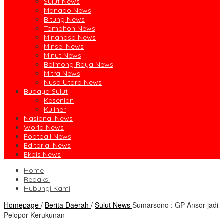
Sulut News
Manado News
Bitung News
Tomohon News
Minahasa News
Minsel News
Minut News
Bolmong Raya News
Mitra News
Nusa Utara News
Budaya Sulut
Kesenian
Kuliner
Nasional News
World News
Football News
Editorial News
Ekbis News
Home
Redaksi
Hubungi Kami
Homepage
/
Berita Daerah
/
Sulut News
Sumarsono : GP Ansor jadi
Pelopor Kerukunan