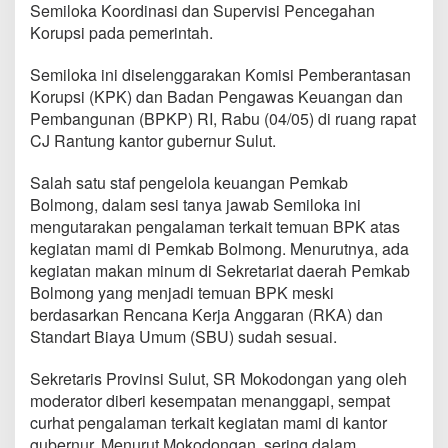
S
Semiloka Koordinasi dan Supervisi Pencegahan
o
Korupsi pada pemerintah.
a
l
Semiloka ini diselenggarakan Komisi Pemberantasan
J
Korupsi (KPK) dan Badan Pengawas Keuangan dan
e
r
Pembangunan (BPKP) RI, Rabu (04/05) di ruang rapat
a
CJ Rantung kantor gubernur Sulut.
t
a
Salah satu staf pengelola keuangan Pemkab
n
Bolmong, dalam sesi tanya jawab Semiloka ini
'
M
mengutarakan pengalaman terkait temuan BPK atas
a
kegiatan mami di Pemkab Bolmong. Menurutnya, ada
m
kegiatan makan minum di Sekretariat daerah Pemkab
i
Bolmong yang menjadi temuan BPK meski
'
berdasarkan Rencana Kerja Anggaran (RKA) dan
,
S
Standart Biaya Umum (SBU) sudah sesuai.
a
r
Sekretaris Provinsi Sulut, SR Mokodongan yang oleh
u
moderator diberi kesempatan menanggapi, sempat
n
curhat pengalaman terkait kegiatan mami di kantor
d
a
gubernur. Menurut Mokodongan, sering dalam