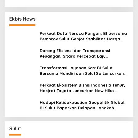
Ekbis News
Perkuat Data Neraca Pangan, BI bersama
Pemprov Sulut Genjot Stabilitas Harga
dan Kendalikan Inflasi
Dorong Efisiensi dan Transparansi
Keuangan, Sitaro Percepat Laju
Digitalisasi Transaksi Bersama BI Sulut
Transformasi Layanan Kas: BI Sulut
Bersama Mandiri dan SulutGo Luncurkan
Sentra Kas Mitra Utama, Jangkau Wilayah
Kepulauan
Perkuat Ekosistem Bisnis Indonesia Timur,
Hasjrat Toyota Luncurkan New Hilux
Generasi ke-9 di Manado
Hadapi Ketidakpastian Geopolitik Global,
BI Sulut Paparkan Delapan Langkah
Strategis Perkuat Rupiah dan Stabilitas
Ekonomi
Sulut