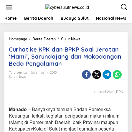
L
e
w
a
Home
Berita Daerah
Budaya Sulut
Nasional News
t
i
k
Homepage
/
Berita Daerah
/
Sulut News
C
e
u
k
Curhat ke KPK dan BPKP Soal Jeratan
r
o
h
n
‘Mami’, Sarundajang dan Mokodongan
a
t
Beda Pengalaman
t
e
k
n
Tuju Jemsy
November 4, 2015
e
Sulut News
K
P
K
Ilustrasi Audit BPK
d
a
n
Manado –
Banyaknya temuan Badan Pemeriksa
B
Keuangan terkait kegiatan pengadaan makan minum
P
(Mami) di Pemerintah Daerah, baik Provinsi maupun
K
Kabupaten/Kota di Sulut menjadi curhatan peserta
P