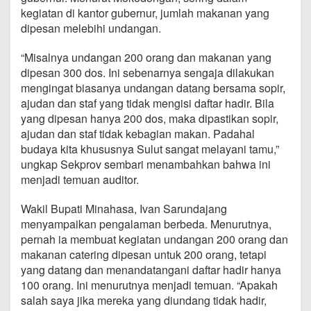
j
kegiatan di kantor gubernur, jumlah makanan yang
a
dipesan melebihi undangan.
n
g
“Misalnya undangan 200 orang dan makanan yang
d
a
dipesan 300 dos. Ini sebenarnya sengaja dilakukan
n
mengingat biasanya undangan datang bersama sopir,
M
ajudan dan staf yang tidak mengisi daftar hadir. Bila
o
yang dipesan hanya 200 dos, maka dipastikan sopir,
k
o
ajudan dan staf tidak kebagian makan. Padahal
d
budaya kita khususnya Sulut sangat melayani tamu,”
o
ungkap Sekprov sembari menambahkan bahwa ini
n
menjadi temuan auditor.
g
a
n
Wakil Bupati Minahasa, Ivan Sarundajang
B
menyampaikan pengalaman berbeda. Menurutnya,
e
pernah ia membuat kegiatan undangan 200 orang dan
d
makanan catering dipesan untuk 200 orang, tetapi
a
yang datang dan menandatangani daftar hadir hanya
P
e
100 orang. Ini menurutnya menjadi temuan. “Apakah
n
salah saya jika mereka yang diundang tidak hadir,
g