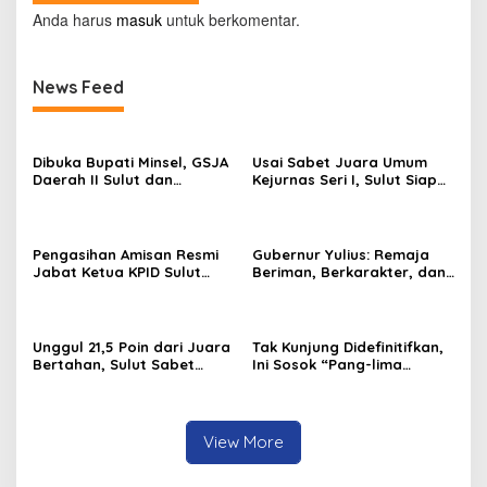
Anda harus
masuk
untuk berkomentar.
News Feed
Dibuka Bupati Minsel, GSJA
Usai Sabet Juara Umum
Daerah II Sulut dan
Kejurnas Seri I, Sulut Siap
Gorontalo Sukses Gelar
Gelar Kejurnas Pacuan
Rakerda di Amurang
Kuda Seri II Piala Presiden
di Tompaso
Pengasihan Amisan Resmi
Gubernur Yulius: Remaja
Jabat Ketua KPID Sulut
Beriman, Berkarakter, dan
Gantikan Truly Kerap
Berkarya Adalah Kekuatan
Sulawesi Utara
Unggul 21,5 Poin dari Juara
Tak Kunjung Didefinitifkan,
Bertahan, Sulut Sabet
Ini Sosok “Pang-lima
Gelar Juara Umum
Tituler” Pemprov Sulut
Kejurnas Pordasi Seri I
Pangandaran
View More