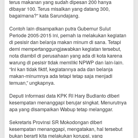
terus makanan yang sudah dipesan 200 hanya
a
dibayar 100. Terus misalkan yang datang 300,
l
a
bagaimana?” kata Sarundajang.
m
a
Contoh lain disampaikan putra Gubernur Sulut
n
Periode 2005-2015 ini, pernah ia melakukan kegiatan
di pesisir dan belanja makan minum di sana. Tetapi
demi mempertanggungjawabkan kegiatan tersebut,
nota diambil di perusahaan yang ada di kota karena
warung di pesisir tidak memiliki NPWP dan lain-lain.
“Ini kan tidak fiktif, kegiatannya ada dan belanja
makan-minumnya ada tetapi tetap saja menjadi
temuan,” ungkapnya.
Deputi informasi data KPK RI Hary Budianto diberi
kesempatan menanggapi berujar singkat. Menurutnya
apa yang disampaikan Wabup tetap melanggar.
Sekretaris Provinsi SR Mokodongan diberi
kesempatan menanggapi, mengatakan, hal tersebut
bukan berarti kita melakukan korupsi, yang