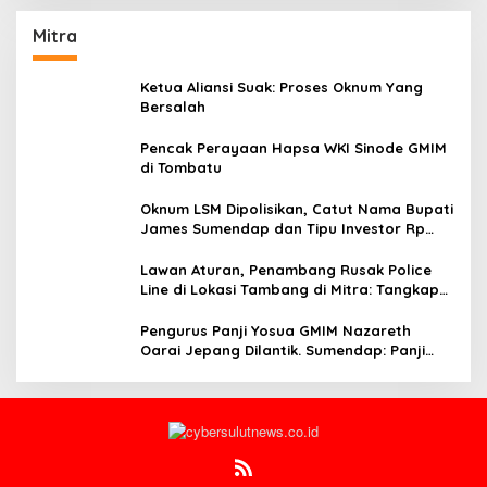
Mitra
Ketua Aliansi Suak: Proses Oknum Yang
Bersalah
Pencak Perayaan Hapsa WKI Sinode GMIM
di Tombatu
Oknum LSM Dipolisikan, Catut Nama Bupati
James Sumendap dan Tipu Investor Rp
200 Juta
Lawan Aturan, Penambang Rusak Police
Line di Lokasi Tambang di Mitra: Tangkap
Mereka!!
Pengurus Panji Yosua GMIM Nazareth
Oarai Jepang Dilantik. Sumendap: Panji
Yosua harus Menjaga Dan Melindungi
Jemaat