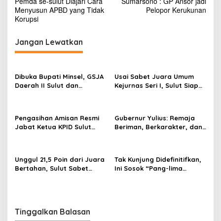
Pemda se-sulut Diajari Cara
Sumarsono : GP Ansor jadi
a
Menyusun APBD yang Tidak
Pelopor Kerukunan
v
Korupsi
i
Jangan Lewatkan
g
a
s
Dibuka Bupati Minsel, GSJA
Usai Sabet Juara Umum
Daerah II Sulut dan
Kejurnas Seri I, Sulut Siap
i
Gorontalo Sukses Gelar
Gelar Kejurnas Pacuan
p
Rakerda di Amurang
Kuda Seri II Piala Presiden
di Tompaso
o
Pengasihan Amisan Resmi
Gubernur Yulius: Remaja
Jabat Ketua KPID Sulut
Beriman, Berkarakter, dan
s
Gantikan Truly Kerap
Berkarya Adalah Kekuatan
Sulawesi Utara
Unggul 21,5 Poin dari Juara
Tak Kunjung Didefinitifkan,
Bertahan, Sulut Sabet
Ini Sosok “Pang-lima
Gelar Juara Umum
Tituler” Pemprov Sulut
Kejurnas Pordasi Seri I
Pangandaran
Tinggalkan Balasan