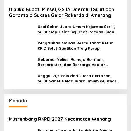
Dibuka Bupati Minsel, GSJA Daerah II Sulut dan
Gorontalo Sukses Gelar Rakerda di Amurang
Usai Sabet Juara Umum Kejurnas Seri I,
Sulut Siap Gelar Kejurnas Pacuan Kuda
Seri II Piala Presiden di Tompaso
Pengasihan Amisan Resmi Jabat Ketua
KPID Sulut Gantikan Truly Kerap
Gubernur Yulius: Remaja Beriman,
Berkarakter, dan Berkarya Adalah
Kekuatan Sulawesi Utara
Unggul 21,5 Poin dari Juara Bertahan,
Sulut Sabet Gelar Juara Umum Kejurnas
Pordasi Seri I Pangandaran
Manado
Musrenbang RKPD 2027 Kecamatan Wenang
Pertama di Manado, Legislator Venny