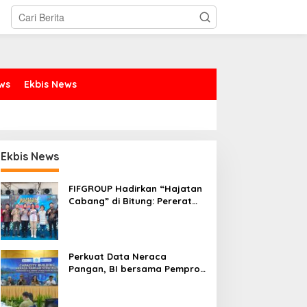
ews
Ekbis News
Ekbis News
FIFGROUP Hadirkan “Hajatan
Cabang” di Bitung: Pererat
Silaturahmi, Dukung Ekonomi
Lokal & Tawarkan Beragam
Promo Khusus
Perkuat Data Neraca
Pangan, BI bersama Pemprov
Sulut Genjot Stabilitas Harga
dan Kendalikan Inflasi