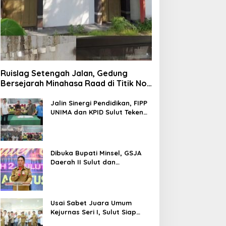
Ruislag Setengah Jalan, Gedung
Bersejarah Minahasa Raad di Titik Nol
Manado Milik TNI-AL
Jalin Sinergi Pendidikan, FIPP
UNIMA dan KPID Sulut Teken
Kerja Sama; Mahasiswa Baru
Antusias Serap Materi Literasi
Penyiaran
Dibuka Bupati Minsel, GSJA
Daerah II Sulut dan
Gorontalo Sukses Gelar
Rakerda di Amurang
Usai Sabet Juara Umum
Kejurnas Seri I, Sulut Siap
Gelar Kejurnas Pacuan Kuda