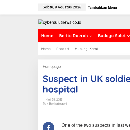
L
Tambahkan Menu
e
Sabtu, 8 Agustus 2026
w
a
t
i
k
Home
Berita Daerah
Budaya Sulut
e
k
Home
Redaksi
Hubungi Kami
o
n
t
e
Homepage
S
n
u
Suspect in UK soldi
s
p
hospital
e
c
t
Mei 28, 2013
i
Tak Berkategori
n
U
K
s
One of the two suspects in last wee
o