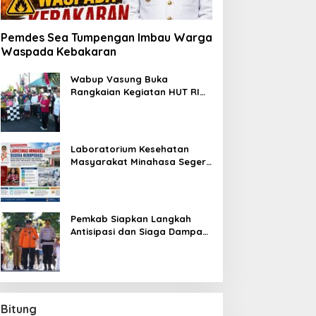
Pemdes Sea Tumpengan Imbau Warga
Waspada Kebakaran
Wabup Vasung Buka
Rangkaian Kegiatan HUT RI
ke-81 di Kecamatan Tompaso
Raya
Laboratorium Kesehatan
Masyarakat Minahasa Segera
Beroperasi, Ini Kegunaannya
Pemkab Siapkan Langkah
Antisipasi dan Siaga Dampak
El Nino di Minahasa
Bitung