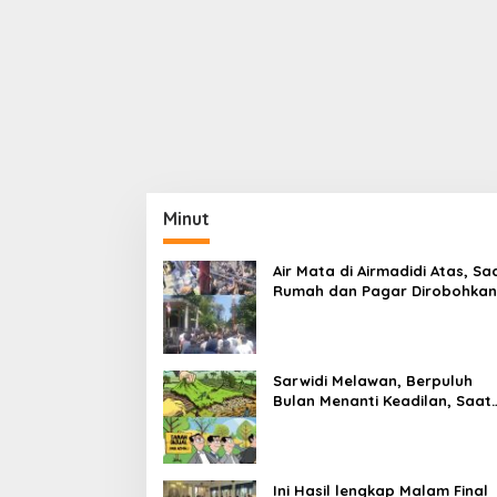
Minut
Air Mata di Airmadidi Atas, Sa
Rumah dan Pagar Dirobohkan
Harapan Keadilan Belum Pa
Sarwidi Melawan, Berpuluh
Bulan Menanti Keadilan, Saat
Eksekusi Menjelang Justru
Harapan Diuji
Ini Hasil lengkap Malam Final