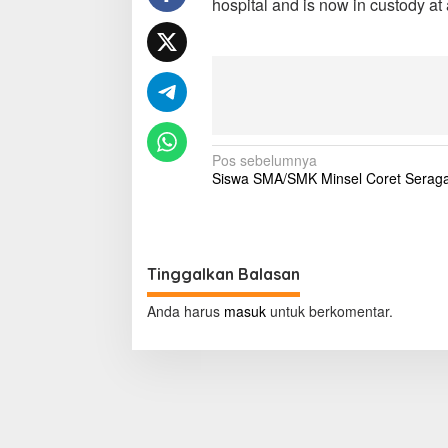
hospital and is now in custody at 
l
d
i
e
r
k
i
l
N
l
Pos sebelumnya
i
Siswa SMA/SMK Minsel Coret Serag
a
n
g
v
d
i
i
s
g
Tinggalkan Balasan
c
a
h
Anda harus
masuk
untuk berkomentar.
a
s
r
i
g
e
p
d
o
f
r
s
o