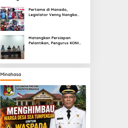
Pertama di Manado,
Legislator Venny Nangka
Ramaikan Figura Kampung
Titiwungen Utara
Matangkan Persiapan
Pelantikan, Pengurus KONI
Manado Gelar Rapat
Perdana
Minahasa