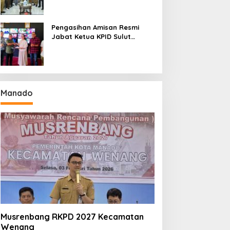
Seri II Piala Presiden di
Tompaso
Pengasihan Amisan Resmi
Jabat Ketua KPID Sulut
Gantikan Truly Kerap
Manado
Musrenbang RKPD 2027 Kecamatan
Wenang