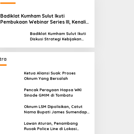
Badiklat Kumham Sulut Ikuti
Pembukaan Webinar Series III, Kenali
Potensimu Maksimalkan Performamu
Badiklat Kumham Sulut Ikuti
Diskusi Strategi Kebijakan
Permenkumham No 15 Tahun
2020
tra
Ketua Aliansi Suak: Proses
Oknum Yang Bersalah
Pencak Perayaan Hapsa WKI
Sinode GMIM di Tombatu
Oknum LSM Dipolisikan, Catut
Nama Bupati James Sumendap
dan Tipu Investor Rp 200 Juta
Lawan Aturan, Penambang
Rusak Police Line di Lokasi