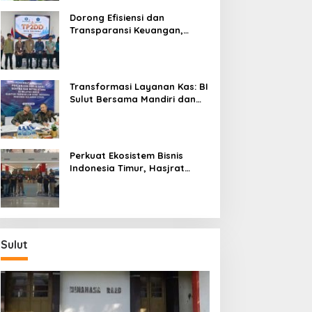
Dorong Efisiensi dan
Transparansi Keuangan,
Sitaro Percepat Laju
Digitalisasi Transaksi
Bersama BI Sulut
Transformasi Layanan Kas: BI
Sulut Bersama Mandiri dan
SulutGo Luncurkan Sentra
Kas Mitra Utama, Jangkau
Wilayah Kepulauan
Perkuat Ekosistem Bisnis
Indonesia Timur, Hasjrat
Toyota Luncurkan New Hilux
Generasi ke-9 di Manado
Sulut