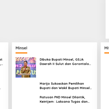
Minsel
Mi
at
Dibuka Bupati Minsel, GSJA
,
Daerah II Sulut dan Gorontalo
dam
Sukses Gelar Rakerda di
Amurang
Marijo Sukseskan Pemilihan
Bupati dan Wakil Bupati Minsel
Tahun 2024
Ratusan PKD Minsel Dilantik,
Keintjem : Laksana Tugas dan
Tanggungjawab Dengan Baik