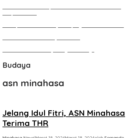
Pameran Besar Seni Rupa 2016 di Manado Dihadiri Ratusan
Perupa Tanah Air
Penutupan Festival Kebudayaan Jepang FBS Unima Semarak
Bedah Kemerdekaan Budaya Minahasa
Tarian Pato-Pato Ibu Dietje Dikagumi Mendagri
Budaya
asn minahasa
Jelang Idul Fitri, ASN Minahasa
Terima THR
Minahasa News
|
Maret 18, 2024
Maret 18, 2024
oleh
Fernando