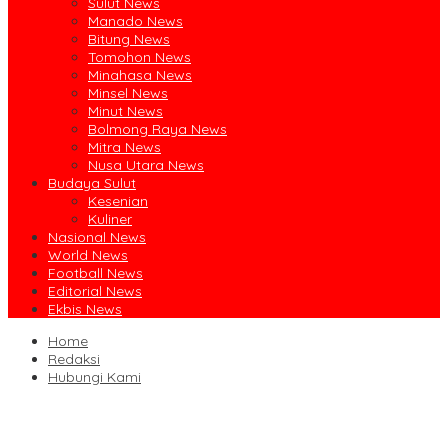
Sulut News
Manado News
Bitung News
Tomohon News
Minahasa News
Minsel News
Minut News
Bolmong Raya News
Mitra News
Nusa Utara News
Budaya Sulut
Kesenian
Kuliner
Nasional News
World News
Football News
Editorial News
Ekbis News
Home
Redaksi
Hubungi Kami
Jalin Sinergi Pendidikan, FIPP UNIMA dan KPID Sulut Teken Kerja