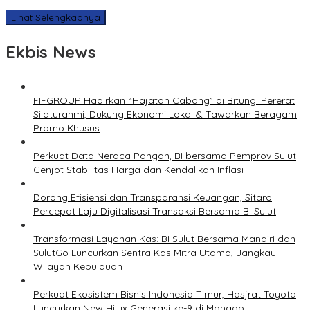
Lihat Selengkapnya
Ekbis News
FIFGROUP Hadirkan “Hajatan Cabang” di Bitung: Pererat
Silaturahmi, Dukung Ekonomi Lokal & Tawarkan Beragam
Promo Khusus
Perkuat Data Neraca Pangan, BI bersama Pemprov Sulut
Genjot Stabilitas Harga dan Kendalikan Inflasi
Dorong Efisiensi dan Transparansi Keuangan, Sitaro
Percepat Laju Digitalisasi Transaksi Bersama BI Sulut
Transformasi Layanan Kas: BI Sulut Bersama Mandiri dan
SulutGo Luncurkan Sentra Kas Mitra Utama, Jangkau
Wilayah Kepulauan
Perkuat Ekosistem Bisnis Indonesia Timur, Hasjrat Toyota
Luncurkan New Hilux Generasi ke-9 di Manado