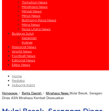
Tomohon News
Minahasa News
Minsel News
Minut News
Bolmong Raya News
Mitra News
Nusa Utara News
Budaya Sulut
Kesenian
Kuliner
Nasional News
World News
Football News
Editorial News
Ekbis News
Home
Redaksi
Hubungi Kami
Homepage
/
Berita Daerah
/
Minahasa News
Mulai Besok, Seragam
Dinas ASN Minahasa Kembali Disesuaikan